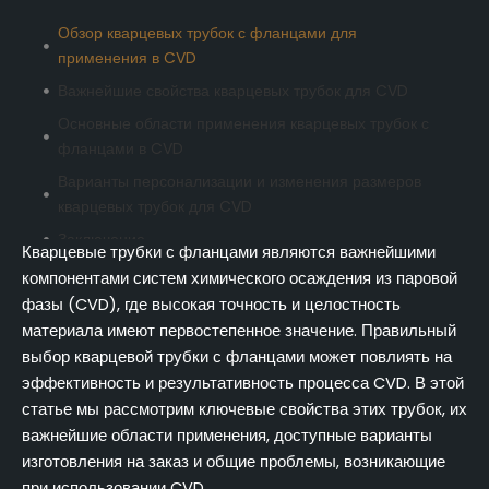
Обзор кварцевых трубок с фланцами для
применения в CVD
Важнейшие свойства кварцевых трубок для CVD
Основные области применения кварцевых трубок с
фланцами в CVD
Варианты персонализации и изменения размеров
кварцевых трубок для CVD
Заключение
Кварцевые трубки с фланцами являются важнейшими
FAQ (часто задаваемые вопросы)
компонентами систем химического осаждения из паровой
фазы (CVD), где высокая точность и целостность
материала имеют первостепенное значение. Правильный
выбор кварцевой трубки с фланцами может повлиять на
эффективность и результативность процесса CVD. В этой
статье мы рассмотрим ключевые свойства этих трубок, их
важнейшие области применения, доступные варианты
изготовления на заказ и общие проблемы, возникающие
при использовании CVD.