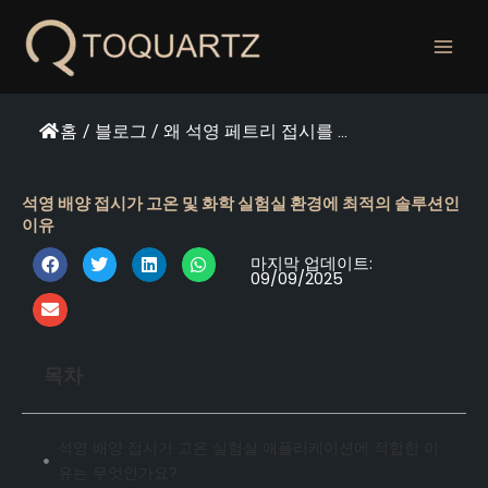
콘
텐
츠
로
건
홈
/
블로그
/
왜 석영 페트리 접시를 ...
너
뛰
기
석영 배양 접시가 고온 및 화학 실험실 환경에 최적의 솔루션인
이유
마지막 업데이트:
09/09/2025
목차
석영 배양 접시가 고온 실험실 애플리케이션에 적합한 이
유는 무엇인가요?