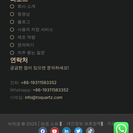
회사 소개
동영상
블로그
사용자 지정 서비스
제조 역량
문의하기
자주 묻는 질문
연락처
궁금한 점이 있으면 문의하세요!
전화:
+86-19311583352
Whatsapp:
+86-19311583352
이메일:
info@toquartz.com
개인정보 보호정책
이용 약관
저작권 © 2025 | 판권 소유.
F
유
링
트
틱