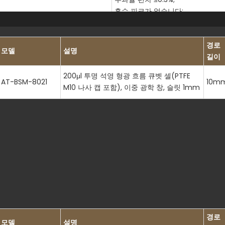
흡수 피크가 없습니다;
굴절률 1.46(589nm)
골절 계수 ≥350 MPa;
경로
모델
설명
압축 강도 1100 MPa;
길이
굴곡 강도 70 MPa;
모스 경도 7;
200μl 투명 석영 형광 흐름 큐벳 셀(PTFE
AT-BSM-8021
10m
탄성 계수 72 GPa
M10 나사 캡 포함), 이중 광학 창, 슬릿 1mm
200회 이상의 멸균 사이클 테스트를 
밀봉 압력 저항 0.5 MPa;
커넥터 누출 감소 95%;
생체 적합성 표면;
자동화된 유체 시스템과 호환
경로
모델
설명