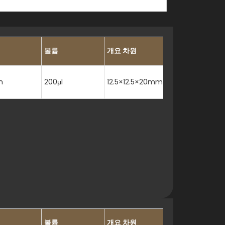
볼륨
개요 차원
m
200μl
12.5×12.5×20mm
거친 PTFE M10 나사 커넥터;
볼륨
개요 차원