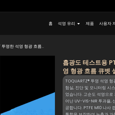
Quartz Glass 열기
홈
석영 유리
제품
사용자 
/
투명한 석영 형광 흐름...
흡광도 테스트용 PT
영 형광 흐름 큐벳 셀
TOQUARTZ® 투명 석영 형
험실, 진단 및 모니터링 시
었습니다. 고순도 석영으로 
어난 UV-VIS-NIR 투과율
공합니다. PTFE M10 
통합을 보장하여 누출과 가