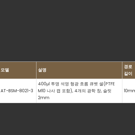
경로
모델
설명
길이
400μl 투명 석영 형광 흐름 큐벳 셀(PTFE
AT-BSM-8021-3
M10 나사 캡 포함), 4개의 광학 창, 슬릿
10m
2mm