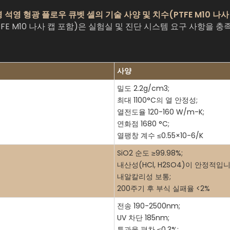
 석영 형광 플로우 큐벳 셀의 기술 사양 및 치수(PTFE M10 나사
PTFE M10 나사 캡 포함)은 실험실 및 진단 시스템 요구 사항을 
사양
밀도 2.2g/cm3;
최대 1100°C의 열 안정성;
열전도율 120-160 W/m-K;
연화점 1680 °C;
열팽창 계수 ≤0.55×10-6/K
SiO2 순도 ≥99.98%;
내산성(HCl, H2SO4)이 안정적입니
내알칼리성 보통;
200주기 후 부식 실패율 <2%
전송 190-2500nm;
UV 차단 185nm;
투과율 편차 ≤0.3%;