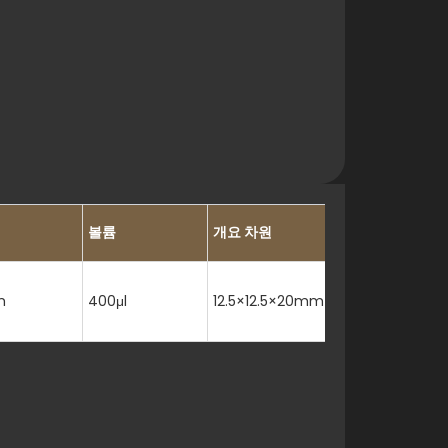
볼륨
개요 차원
m
400μl
12.5×12.5×20mm