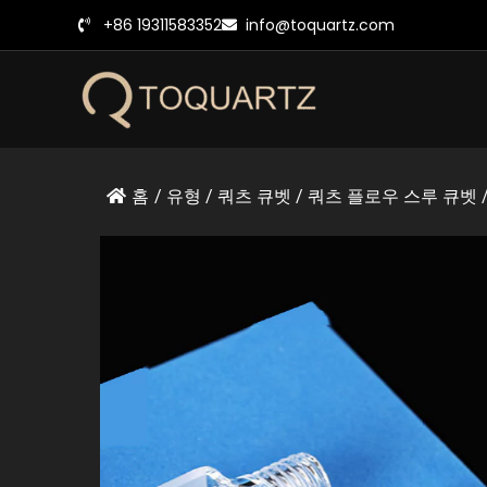
콘
+86 19311583352
info@toquartz.com
텐
츠
로
건
너
뛰
홈
/
유형
/
쿼츠 큐벳
/
쿼츠 플로우 스루 큐벳
기