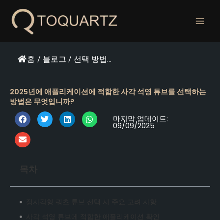
콘
텐
츠
로
건
홈
/
블로그
/
선택 방법...
너
뛰
기
2025년에 애플리케이션에 적합한 사각 석영 튜브를 선택하는
방법은 무엇입니까?
마지막 업데이트:
09/09/2025
목차
정사각형 쿼츠 튜브 선택 시 주요 고려 사항
사각 석영 튜브에 적합한 애플리케이션 확인