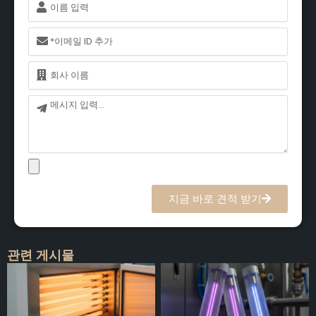
름
이
메
일
이
름
메
시
지
지금 바로 견적 받기
관련 게시물