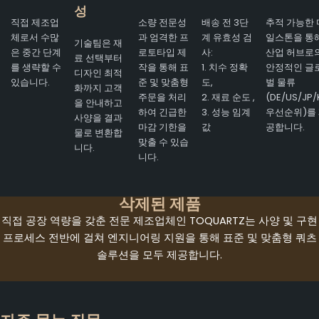
성
직접 제조업
소량 전문성
배송 전 3단
추적 가능한 
체로서 수많
과 엄격한 프
계 유효성 검
일스톤을 통
기술팀은 재
은 중간 단계
로토타입 제
사:
산업 허브로
료 선택부터
를 생략할 수
작을 통해 표
1. 치수 정확
안정적인 글
디자인 최적
있습니다.
준 및 맞춤형
도,
벌 물류
화까지 고객
주문을 처리
2. 재료 순도 ,
(DE/US/JP/
을 안내하고
하여 긴급한
3. 성능 임계
우선순위)를
사양을 결과
마감 기한을
값
공합니다.
물로 변환합
맞출 수 있습
니다.
니다.
삭제된 제품
직접 공장 역량을 갖춘 전문 제조업체인 TOQUARTZ는 사양 및 구현
프로세스 전반에 걸쳐 엔지니어링 지원을 통해 표준 및 맞춤형 쿼츠
솔루션을 모두 제공합니다.