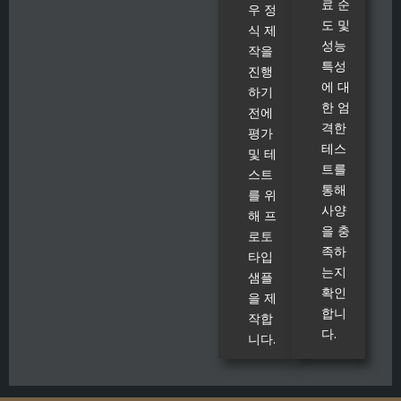
료 순
우 정
도 및
식 제
성능
작을
특성
진행
에 대
하기
한 엄
전에
격한
평가
테스
및 테
트를
스트
통해
를 위
사양
해 프
을 충
로토
족하
타입
는지
샘플
확인
을 제
합니
작합
다.
니다.