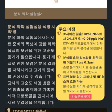
결
분석 화학 실험실
분석 화학 실험실용 석영 시
주요 이점
약 병
초저이온 침출: 10% HNO₃에
분석 화학 실험실에서는 시
서 24시간 후 <0.05ppb Na⁺
료 준비와 독성이 강한 화학
ICP-MS 워크플로우에서 정확
한 미량 금속 분석을 보장합니
물질의 보관을 위해 고순도
다.
용기가 필요합니다. 용기 재
분석물 흡착 최소화를 위한 표
면 거칠기 Ra ≤ 0.2μm
질로 인한 오염은 분석 결과
소량 분석에서 시료 손실을 줄
를 저하시키고 고가의 장비
이고 회수율을 개선합니다.
를 손상시킬 수 있습니다.
표면 열화 없이 피라냐 및 HF 청
소와 호환 가능
당사의 고순도 석영 병은 이
분석 실행 사이에 공격적인 오
온 침출을 방지하고 가혹한
염 제거가 가능합니다.
세척 프로토콜을 견뎌내어
내 솔루션 찾기
시료 무결성을 유지합니다.
TOQUARTZ® 솔루션