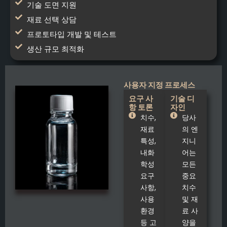
기술 도면 지원
재료 선택 상담
프로토타입 개발 및 테스트
생산 규모 최적화
사용자 지정 프로세스
요구 사
기술 디
항 토론
자인
치수,
당사
재료
의 엔
특성,
지니
내화
어는
학성
모든
요구
중요
사항,
치수
사용
및 재
환경
료 사
등 고
양을