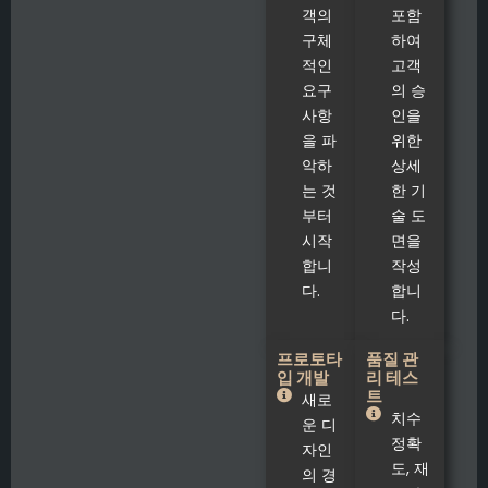
객의
포함
구체
하여
적인
고객
요구
의 승
사항
인을
을 파
위한
악하
상세
는 것
한 기
부터
술 도
시작
면을
합니
작성
다.
합니
다.
프로토타
품질 관
입 개발
리 테스
트
새로
치수
운 디
정확
자인
도, 재
의 경