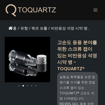
콘
텐
츠
로
건
홈
/
유형
/
쿼츠 보틀
/
비반응성 석영 시약 병...
너
뛰
고순도 응용 분야를
기
위한 스크류 캡이
있는 비반응성 석영
시약 병 -
TOQUARTZ®
실험실 화학물질 보관 및
폐기물 수거를 위한 정밀
스크류 캡이 있는
TOQUARTZ® 고순도 석
영 시약병입니다.
99.99% SiO₂ 용융 석영