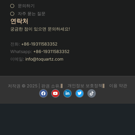
문의하기
자주 묻는 질문
연락처
궁금한 점이 있으면 문의하세요!
전화:
+86-19311583352
Whatsapp:
+86-19311583352
이메일:
info@toquartz.com
개인정보 보호정책
이용 약관
저작권 © 2025 | 판권 소유.
F
유
링
트
틱
a
튜
크
위
톡
c
브
드
터
e
인
b
o
o
k