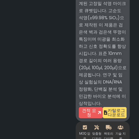
계된 고정밀 석영 마이크
로 큐벳입니다. 고순도
석영(≥99.98% SiO₂)으
로 제작된 이 제품은 검
은색 벽과 검은색 뚜껑이
특징이며 미광을 최소화
하고 신호 정확도를 향상
시킵니다. 표준 10mm
경로 길이의 여러 용량
(20μl, 100μl, 200μl)으로
제공됩니다. 연구 및 임
상 실험실의 DNA/RNA
정량화, 단백질 분석 및
민감한 바이오 분석에 이
상적입니다.
견적 요
카탈로그
청
다운로드
MOQ 없
맞춤형
팩토리
기술 지
음
디자인
다이렉
원