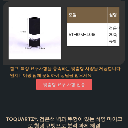
모델
설명
검은색 벽
AT-BSM-4018
200μl 
큐벳
참고: 특정 요구사항을 충족하는 맞춤형 사양을 제공합니다.
엔지니어링 팀에 문의하여 상담을 받으세요.
맞춤형 요구 사항 전송
TOQUARTZ®, 검은색 벽과 뚜껑이 있는 석영 마이크
로 형광 큐벳으로 분석 과제 해결