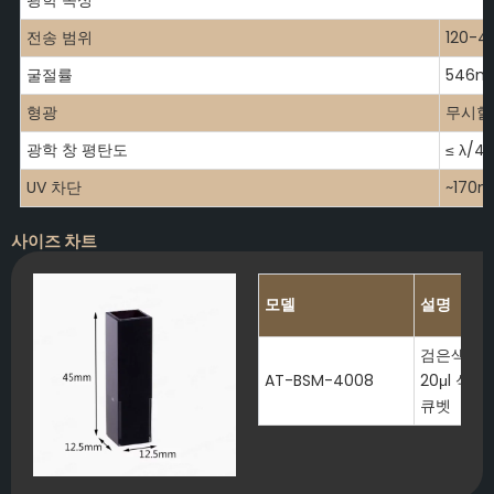
전송 범위
120-
굴절률
546n
형광
무시할
광학 창 평탄도
≤ λ/4
UV 차단
~170
사이즈 차트
모델
설명
검은색 벽
AT-BSM-4008
20μl 석
큐벳