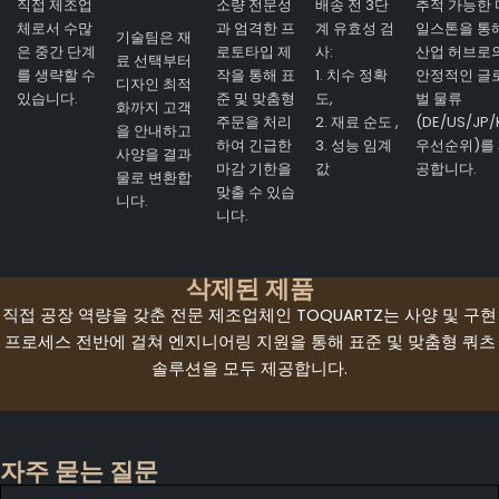
직접 제조업
소량 전문성
배송 전 3단
추적 가능한 
체로서 수많
과 엄격한 프
계 유효성 검
일스톤을 통
기술팀은 재
은 중간 단계
로토타입 제
사:
산업 허브로
료 선택부터
를 생략할 수
작을 통해 표
1. 치수 정확
안정적인 글
디자인 최적
있습니다.
준 및 맞춤형
도,
벌 물류
화까지 고객
주문을 처리
2. 재료 순도 ,
(DE/US/JP/
을 안내하고
하여 긴급한
3. 성능 임계
우선순위)를
사양을 결과
마감 기한을
값
공합니다.
물로 변환합
맞출 수 있습
니다.
니다.
삭제된 제품
직접 공장 역량을 갖춘 전문 제조업체인 TOQUARTZ는 사양 및 구현
프로세스 전반에 걸쳐 엔지니어링 지원을 통해 표준 및 맞춤형 쿼츠
솔루션을 모두 제공합니다.
자주 묻는 질문