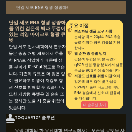
단일 세포 RNA 형광 정량화
단일 세포 RNA 형광 정량화
주요 이점
를 위한 검은색 벽과 뚜껑이
최소화된 샘플 요구 사항
있는 석영 마이크로 형광 큐
분석당 최소 20μl의 RNA 추출
벳
물로 정확한 형광 검출을 지원
단일 세포 전사체학에서 연구자
합니다.
들은 종종 개별 세포에서 추출
열 순환 중 증발 방지
검은색 뚜껑은 30분 동안의
한 RNA로 작업하기 때문에 샘
qPCR 연결 형광 분석에서 샘플
플 부피가 10~50μl 정도로 적습
손실을 90% 이상 줄여줍니다.
니다. 기존의 큐벳은 더 많은 양
저강도 신호를 위한 미광 억제
이 필요하고 미광이 저강도 형
검은색 벽은 측면 빛 간섭을
광 신호를 방해할 수 있습니다.
96%까지 줄여 나노그램 미만
RNA 검출에서 신호 대 잡음비
또한 개방형 큐벳은 열 순환 또
를 개선합니다.
는 장시간 노출 시 증발 위험이
내 솔루션 찾기
있습니다.
TOQUARTZ® 솔루션
유럽 대학의 한 유전체학 연구실에서는 오픈탑 큐벳을 사