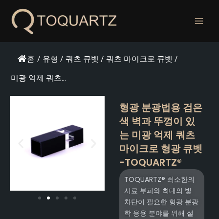
콘
텐
츠
로
건
홈
/
유형
/
쿼츠 큐벳
/
쿼츠 마이크로 큐벳
/
너
뛰
미광 억제 쿼츠...
기
형광 분광법용 검은
색 벽과 뚜껑이 있
는 미광 억제 쿼츠
마이크로 형광 큐벳
-TOQUARTZ®
TOQUARTZ® 최소한의
시료 부피와 최대의 빛
차단이 필요한 형광 분광
학 응용 분야를 위해 설