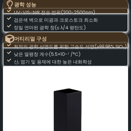
광학 성능
UV-VIS-NIR 전송 범위(200-2500nm)
검은색 벽으로 미광과 크로스토크 최소화
정밀 연마된 광학 창(≤ λ/4 평탄도)
머티리얼 구성
최적의 광학 선명도를 위한 고순도 석영(≥99.98% SiO₂)
낮은 열팽창 계수(5.5×10-⁷ /°C)
산, 염기 및 용제에 대한 높은 내화학성