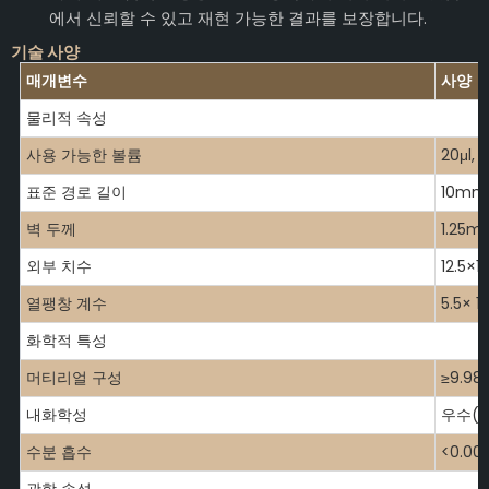
에서 신뢰할 수 있고 재현 가능한 결과를 보장합니다.
기술 사양
매개변수
사양
물리적 속성
사용 가능한 볼륨
20μl, 1
표준 경로 길이
10mm
벽 두께
1.25m
외부 치수
12.5×
열팽창 계수
5.5× 
화학적 특성
머티리얼 구성
≥9.98
내화학성
우수(산
수분 흡수
<0.00
광학 속성