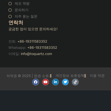
제조 역량
문의하기
자주 묻는 질문
연락처
궁금한 점이 있으면 문의하세요!
전화:
+86-19311583352
Whatsapp:
+86-19311583352
이메일:
info@toquartz.com
개인정보 보호정책
이용 약관
저작권 © 2025 | 판권 소유.
F
유
링
트
틱
a
튜
크
위
톡
c
브
드
터
e
인
b
o
o
k