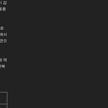
이 감
용융
으로
건에서
표면으
제 역
반복