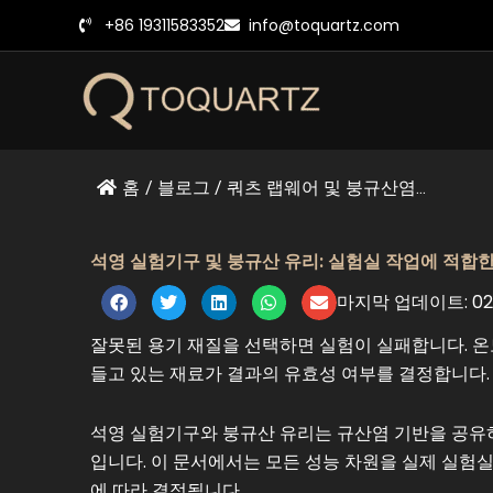
콘
+86 19311583352
info@toquartz.com
텐
츠
로
건
너
뛰
홈
/
블로그
/
쿼츠 랩웨어 및 붕규산염...
기
석영 실험기구 및 붕규산 유리: 실험실 작업에 적합
마지막 업데이트: 02/
잘못된 용기 재질을 선택하면 실험이 실패합니다. 온
들고 있는 재료가 결과의 유효성 여부를 결정합니다.
석영 실험기구와 붕규산 유리는 규산염 기반을 공유하
입니다. 이 문서에서는 모든 성능 차원을 실제 실험
에 따라 결정됩니다.