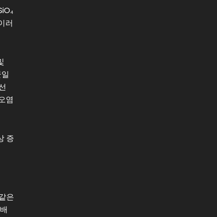
iO₄
 이러
및
균일
선
 오염
상 증
 같은
3배