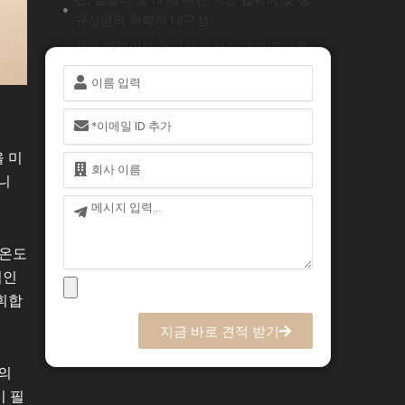
규산염의 화학적 내구성
석영 랩웨어와 붕규산 유리의 광학 투과율
비교
이
름
석영 랩웨어와 붕규산염의 기계적 특성 및
가공성 비교
이
메
쿼츠 랩웨어 또는 붕규산염을 과제와 일치
일
 미
이
시키는 연구 애플리케이션
름
니
쿼츠 랩웨어 수명 주기 전반에 걸친 비용
메
효율성 평가
시
쿼츠 랩웨어를 위한 실용적인 선택 프레임
지
 온도
워크
적인
결론
휘합
자주 묻는 질문
지금 바로 견적 받기
온의
이 필