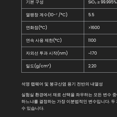
기본 구성
SiO₂ ≥ 99.995%
열팽창 계수(10-⁷ /°C)
5.5
연화점(°C)
>1600
연속 사용 제한(°C)
1100
자외선 투과 시작(nm)
~170
밀도(g/cm³)
2.20
석영 랩웨어 및 붕규산염 용기 전반의 내열성
실험실 환경에서 재료 선택을 좌우하는 모든 변수 중
하느냐를 결정하는 가장 이분법적인 변수입니다. 두
수 있습니다.