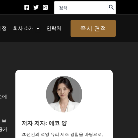
검
색:
About Us 열기
즉시 견적
지정
회사 소개
연락처
손에
 보
저자 저자: 에코 양
증거
20년간의 석영 유리 제조 경험을 바탕으로,