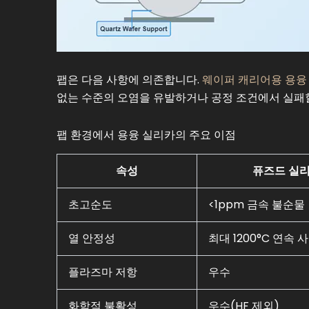
팹은 다음 사항에 의존합니다.
웨이퍼 캐리어용 용융
없는 수준의 오염을 유발하거나 공정 조건에서 실패할
팹 환경에서 용융 실리카의 주요 이점
속성
퓨즈드 실리
초고순도
<1ppm 금속 불순물
열 안정성
최대 1200°C 연속 
플라즈마 저항
우수
화학적 불활성
우수(HF 제외)