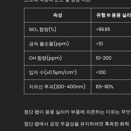
속성
유형 III 용융 실
SiO₂ 함량(%)
>99.95
금속 불순물(ppm)
<10
OH 함량(ppm)
10-200
입자 수(≥0.5μm/cm²)
<100
자외선 투과(200-400nm)
85-90%
첨단 팹이 용융 실리카 부품에 의존하는 이유는 무
첨단 팹에서 공정 무결성을 유지하려면 혹독한 화학 