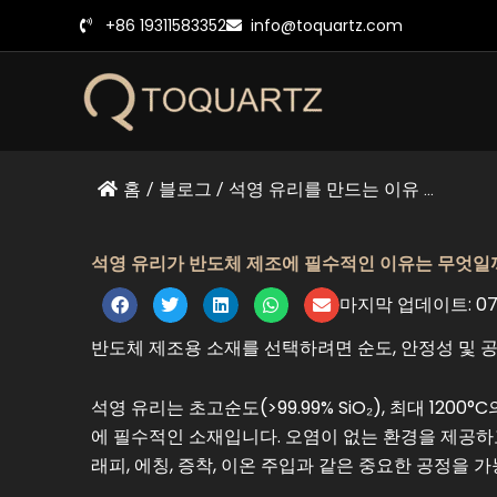
콘
+86 19311583352
info@toquartz.com
텐
츠
로
건
너
뛰
홈
/
블로그
/
석영 유리를 만드는 이유 ...
기
석영 유리가 반도체 제조에 필수적인 이유는 무엇일
마지막 업데이트: 07/
반도체 제조용 소재를 선택하려면 순도, 안정성 및 
석영 유리는 초고순도(>99.99% SiO₂), 최대 12
에 필수적인 소재입니다. 오염이 없는 환경을 제공하
래피, 에칭, 증착, 이온 주입과 같은 중요한 공정을 