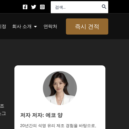
검
색:
About Us 열기
즉시 견적
지정
회사 소개
연락처
제조
소그
저자 저자: 에코 양
20년간의 석영 유리 제조 경험을 바탕으로,