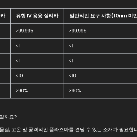
리카
유형 IV 용융 실리카
일반적인 요구 사항(10nm 미만
>99.995
>99.995
<1
<1
<1
<1
<10
<10
>90%
>90%
엇일까요?
물질, 고온 및 공격적인 플라즈마를 견딜 수 있는 소재가 필요합니