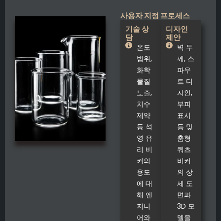
사용자 지정 프로세스
기술 상
디자인
담
제안
온도
벽 두
범위,
께, 스
화학
파우
물질
트 디
노출,
자인,
치수
부피
제약
표시
등 석
등 맞
영 유
춤형
리 비
쿼츠
커의
비커
용도
의 상
에 대
세 도
해 엔
면과
지니
3D 모
어와
델을