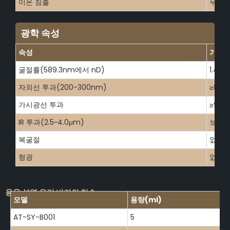
이온 침출
무시할
광학 속성
속성
가치
굴절률(589.3nm에서 nD)
1.458
자외선 투과(200-300nm)
≥85%
가시광선 투과
≥93%
IR 투과(2.5~4.0μm)
보통
복굴절
없음
형광
없음
용융 석영 유리 비커의 치수
모델
용량(ml)
AT-SY-B001
5