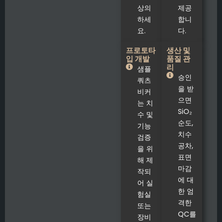
상의
제공
하세
합니
요.
다.
프로토타
생산 및
입 개발
품질 관
리
샘플
승인
쿼츠
을 받
비커
으면
는 치
SiO₂
수 및
순도,
기능
치수
검증
공차,
을 위
표면
해 제
마감
작되
에 대
어 실
한 엄
험실
격한
또는
QC를
장비