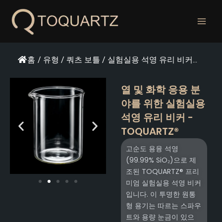
콘
텐
츠
로
건
홈
/
유형
/
쿼츠 보틀
/
실험실용 석영 유리 비커...
너
뛰
열 및 화학 응용 분
기
야를 위한 실험실용
석영 유리 비커 -
TOQUARTZ®
고순도 용융 석영
(99.99% SiO₂)으로 제
조된 TOQUARTZ® 프리
미엄 실험실용 석영 비커
입니다. 이 투명한 원통
형 용기는 따르는 스파우
트와 용량 눈금이 있으