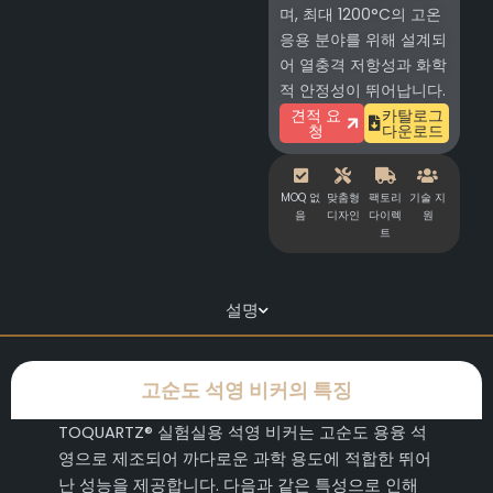
며, 최대 1200°C의 고온
응용 분야를 위해 설계되
어 열충격 저항성과 화학
적 안정성이 뛰어납니다.
견적 요
카탈로그
청
다운로드
MOQ 없
맞춤형
팩토리
기술 지
음
디자인
다이렉
원
트
설명
고순도 석영 비커의 특징
TOQUARTZ® 실험실용 석영 비커는 고순도 용융 석
영으로 제조되어 까다로운 과학 용도에 적합한 뛰어
난 성능을 제공합니다. 다음과 같은 특성으로 인해