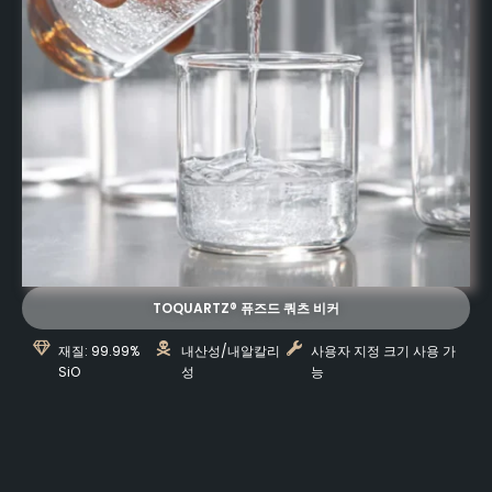
TOQUARTZ® 퓨즈드 쿼츠 비커
재질: 99.99%
내산성/내알칼리
사용자 지정 크기 사용 가
SiO
성
능