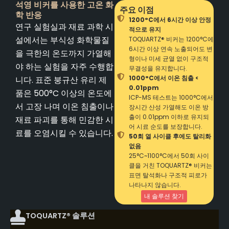
석영 비커를 사용한 고온 화
주요 이점
학 반응
1200°C에서 6시간 이상 안정
연구 실험실과 재료 과학 시
적으로 유지
설에서는 부식성 화학물질
TOQUARTZ® 비커는 1200°C에
6시간 이상 연속 노출되어도 변
을 극한의 온도까지 가열해
형이나 미세 균열 없이 구조적
야 하는 실험을 자주 수행합
무결성을 유지합니다.
1000°C에서 이온 침출 <
니다. 표준 붕규산 유리 제
0.01ppm
품은 500°C 이상의 온도에
ICP-MS 테스트는 1000°C에서
서 고장 나며 이온 침출이나
장시간 산성 가열해도 이온 방
출이 0.01ppm 이하로 유지되
재료 파괴를 통해 민감한 시
어 시료 순도를 보장합니다.
료를 오염시킬 수 있습니다.
50회 열 사이클 후에도 탈리화
없음
25°C~1100°C에서 50회 사이
클을 거친 TOQUARTZ® 비커는
표면 탈석화나 구조적 피로가
나타나지 않습니다.
내 솔루션 찾기
TOQUARTZ® 솔루션