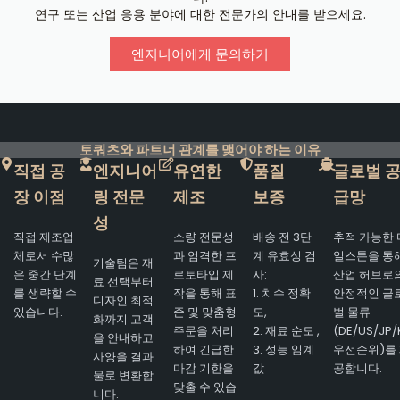
연구 또는 산업 응용 분야에 대한 전문가의 안내를 받으세요.
엔지니어에게 문의하기
토쿼츠와 파트너 관계를 맺어야 하는 이유
직접 공
엔지니어
유연한
품질
글로벌 
장 이점
링 전문
제조
보증
급망
성
직접 제조업
소량 전문성
배송 전 3단
추적 가능한 
체로서 수많
과 엄격한 프
계 유효성 검
일스톤을 통
기술팀은 재
은 중간 단계
로토타입 제
사:
산업 허브로
료 선택부터
를 생략할 수
작을 통해 표
1. 치수 정확
안정적인 글
디자인 최적
있습니다.
준 및 맞춤형
도,
벌 물류
화까지 고객
주문을 처리
2. 재료 순도 ,
(DE/US/JP/
을 안내하고
하여 긴급한
3. 성능 임계
우선순위)를
사양을 결과
마감 기한을
값
공합니다.
물로 변환합
맞출 수 있습
니다.