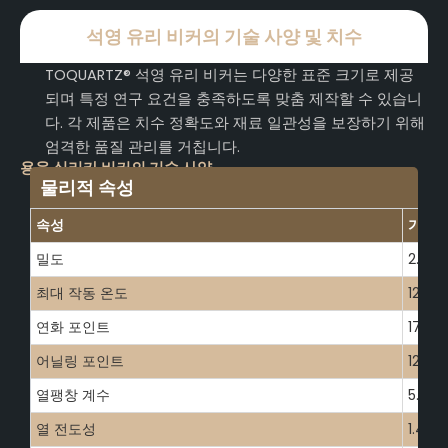
석영 유리 비커의 기술 사양 및 치수
TOQUARTZ® 석영 유리 비커는 다양한 표준 크기로 제공
되며 특정 연구 요건을 충족하도록 맞춤 제작할 수 있습니
다. 각 제품은 치수 정확도와 재료 일관성을 보장하기 위해
엄격한 품질 관리를 거칩니다.
용융 실리카 비커의 기술 사양
물리적 속성
속성
가치
밀도
2.2
최대 작동 온도
1200
연화 포인트
1730
어닐링 포인트
1215
열팽창 계수
5.5 × 
열 전도성
1.4