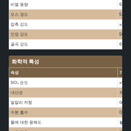
비열 용량
670
모스 경도
5.5-6
압축 강도
≥1100
인장 강도
50
굴곡 강도
67
화학적 특성
속성
가치
SiO₂ 순도
≥99.9
내산성
우수
알칼리 저항
Good
수분 흡수
0
물에 대한 용해도
불용