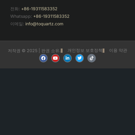
전화:
+86-19311583352
Whatsapp:
+86-19311583352
이메일:
info@toquartz.com
개인정보 보호정책
이용 약관
저작권 © 2025 | 판권 소유.
F
유
링
트
틱
a
튜
크
위
톡
c
브
드
터
e
인
b
o
o
k