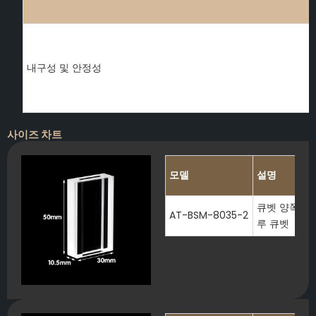
내구성 및 안정성
사이즈 차트
모델
설명
큐벳 양쪽 끝이
AT-BSM-8035-2
루 큐벳