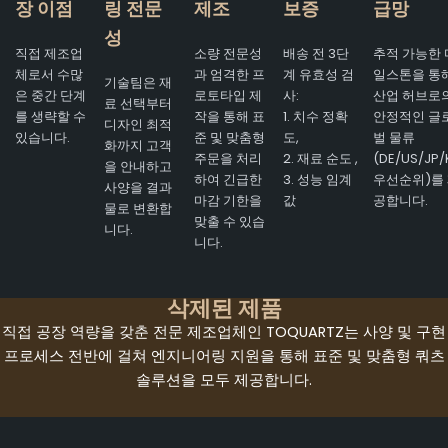
장 이점
링 전문
제조
보증
급망
성
직접 제조업
소량 전문성
배송 전 3단
추적 가능한 
체로서 수많
과 엄격한 프
계 유효성 검
일스톤을 통
기술팀은 재
은 중간 단계
로토타입 제
사:
산업 허브로
료 선택부터
를 생략할 수
작을 통해 표
1. 치수 정확
안정적인 글
디자인 최적
있습니다.
준 및 맞춤형
도,
벌 물류
화까지 고객
주문을 처리
2. 재료 순도 ,
(DE/US/JP/
을 안내하고
하여 긴급한
3. 성능 임계
우선순위)를
사양을 결과
마감 기한을
값
공합니다.
물로 변환합
맞출 수 있습
니다.
니다.
삭제된 제품
직접 공장 역량을 갖춘 전문 제조업체인 TOQUARTZ는 사양 및 구현
프로세스 전반에 걸쳐 엔지니어링 지원을 통해 표준 및 맞춤형 쿼츠
솔루션을 모두 제공합니다.