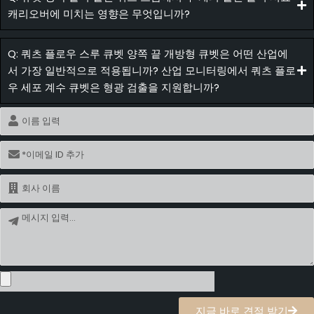
캐리오버에 미치는 영향은 무엇입니까?
Q: 쿼츠 플로우 스루 큐벳 양쪽 끝 개방형 큐벳은 어떤 산업에
서 가장 일반적으로 적용됩니까? 산업 모니터링에서 쿼츠 플로
우 세포 계수 큐벳은 형광 검출을 지원합니까?
이
름
이
메
일
이
름
메
시
지
지금 바로 견적 받기