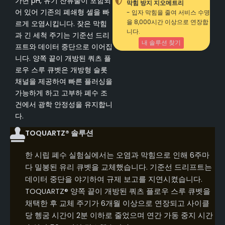
가변 pH, 유기 잔류물이 포함되
막힘 방지 지오메트리
어 있어 기존의 폐쇄형 셀을 빠
- 입자 막힘을 줄여 서비스 수명
을 8,000시간 이상으로 연장합
르게 오염시킵니다. 잦은 막힘
니다.
과 긴 세척 주기는 기준선 드리
내 솔루션 찾기
프트와 데이터 중단으로 이어집
니다. 양쪽 끝이 개방된 쿼츠 플
로우 스루 큐벳은 개방형 슬롯
채널을 제공하여 빠른 플러싱을
가능하게 하고 고부하 폐수 조
건에서 광학 안정성을 유지합니
다.
TOQUARTZ® 솔루션
한 시립 폐수 실험실에서는 오염과 막힘으로 인해 6주마
다 밀봉된 유리 큐벳을 교체했습니다. 기준선 드리프트는
데이터 중단을 야기하여 규제 보고를 지연시켰습니다.
TOQUARTZ® 양쪽 끝이 개방된 쿼츠 플로우 스루 큐벳을
채택한 후 교체 주기가 6개월 이상으로 연장되고 사이클
당 헹굼 시간이 2분 이하로 줄었으며 연간 가동 중지 시간