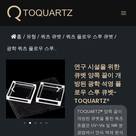
콘
텐
츠
로
건
홈
/
유형
/
쿼츠 큐벳
/
쿼츠 플로우 스루 큐벳
/
너
뛰
광학 쿼츠 플로우 스루...
기
연구 시설을 위한
큐벳 양쪽 끝이 개
방된 광학 석영 플
로우 스루 큐벳-
TOQUARTZ®
TOQUARTZ® 양쪽 끝이
개방된 큐벳을 통한 쿼츠
흐름은 UV-Vis 및 NIR 분
광법에서 연속 액체 분석