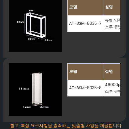
모델
설명
큐벳 양쪽 끝이
AT-BSM-8035-7
스루 큐벳
모델
설명
46000μl 
AT-BSM-8035-8
스루 큐벳
참고: 특정 요구사항을 충족하는 맞춤형 사양을 제공합니다.