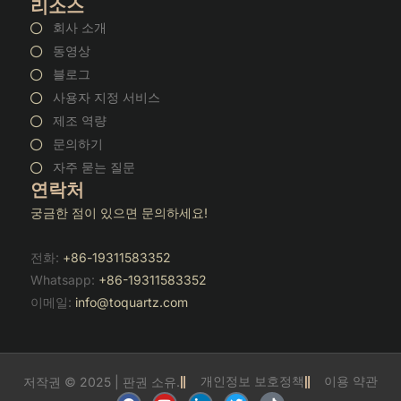
리소스
회사 소개
동영상
블로그
사용자 지정 서비스
제조 역량
문의하기
자주 묻는 질문
연락처
궁금한 점이 있으면 문의하세요!
전화:
+86-19311583352
Whatsapp:
+86-19311583352
이메일:
info@toquartz.com
개인정보 보호정책
이용 약관
저작권 © 2025 | 판권 소유.
F
유
링
트
틱