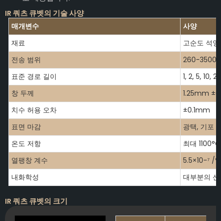
IR 쿼츠 큐벳의 기술 사양
매개변수
사양
재료
고순도 석영(≥
전송 범위
260-3500
표준 경로 길이
1, 2, 5, 10,
창 두께
1.25mm ±
치수 허용 오차
±0.1mm
표면 마감
광택, 기포 
온도 저항
최대 1100°C
열팽창 계수
5.5×10-⁷ /°
내화학성
대부분의 산
IR 쿼츠 큐벳의 크기