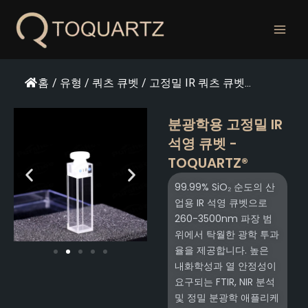
콘
텐
츠
로
건
홈
/
유형
/
쿼츠 큐벳
/
고정밀 IR 쿼츠 큐벳...
너
뛰
분광학용 고정밀 IR
기
석영 큐벳 -
TOQUARTZ®
99.99% SiO₂ 순도의 산
업용 IR 석영 큐벳으로
260-3500nm 파장 범
위에서 탁월한 광학 투과
율을 제공합니다. 높은
내화학성과 열 안정성이
요구되는 FTIR, NIR 분석
및 정밀 분광학 애플리케