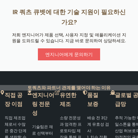
IR 쿼츠 큐벳에 대한 기술 지원이 필요하신
가요?
저희 엔지니어가 제품 선택, 사용자 지정 및 애플리케이션 지
원을 도와드릴 수 있습니다. 지금 바로 문의하여 상담하세요.
엔지니어에게 문의하기
토쿼츠와 파트너 관계를 맺어야 하는 이유
직접 공
엔지니어
유연한
품질
글로벌 
장 이점
링 전문
제조
보증
급망
성
직접 제조업
소량 전문성
배송 전 3단
추적 가능한 
체로서 수많
과 엄격한 프
계 유효성 검
일스톤을 통
기술팀은 재
은 중간 단계
로토타입 제
사:
산업 허브로
료 선택부터
를 생략할 수
작을 통해 표
1. 치수 정확
안정적인 글