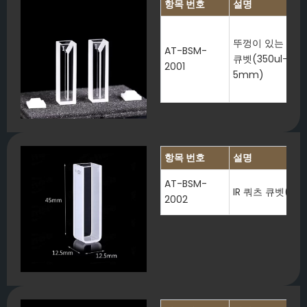
항목 번호
설명
뚜껑이 있는 마이크
AT-BSM-
큐벳(350ul-1750
2001
5mm)
항목 번호
설명
AT-BSM-
IR 쿼츠 큐벳(10
2002