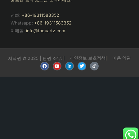
전화:
+86-19311583352
Whatsapp:
+86-19311583352
이메일:
info@toquartz.com
개인정보 보호정책
이용 약관
저작권 © 2025 | 판권 소유.
F
유
링
트
틱
a
튜
크
위
톡
c
브
드
터
e
인
b
o
o
k