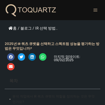
콘
텐
츠
로
건
홈
/
블로그
/
IR 선택 방법...
너
뛰
기
2025년 IR 쿼츠 큐벳을 선택하고 스펙트럼 성능을 평가하는 방
법은 무엇입니까?
마지막 업데이트:
09/02/2025
목차
분석 작업에서 IR 쿼츠 큐벳의 역할을 정의하는 것은 무엇
인가요?