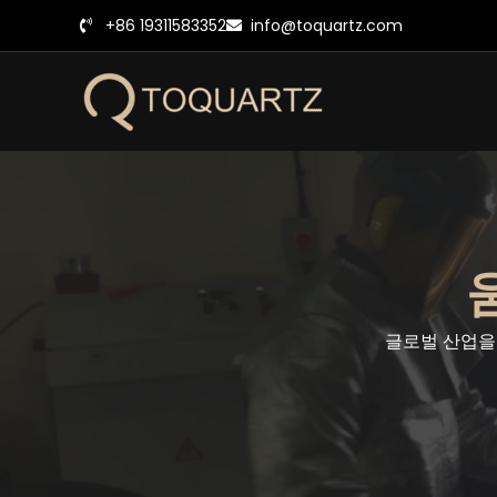
콘
+86 19311583352
info@toquartz.com
텐
츠
로
건
너
뛰
기
글로벌 산업을 