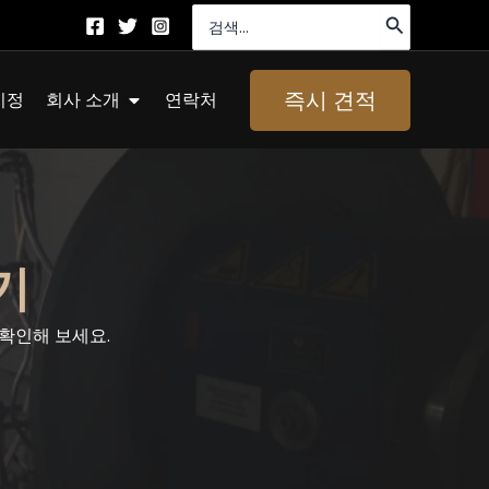
검
색:
About Us 열기
즉시 견적
지정
회사 소개
연락처
기
 확인해 보세요.