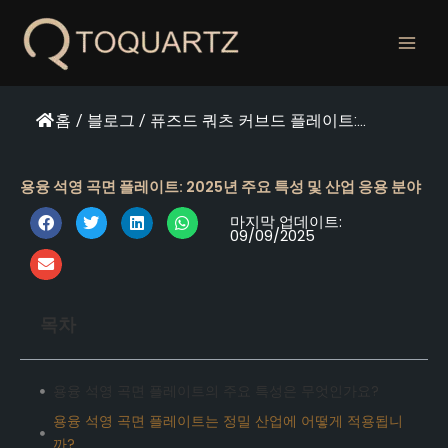
콘
텐
츠
로
건
홈
/
블로그
/
퓨즈드 쿼츠 커브드 플레이트:...
너
뛰
기
용융 석영 곡면 플레이트: 2025년 주요 특성 및 산업 응용 분야
마지막 업데이트:
09/09/2025
목차
용융 석영 곡면 플레이트의 주요 특성은 무엇인가요?
용융 석영 곡면 플레이트는 정밀 산업에 어떻게 적용됩니
까?