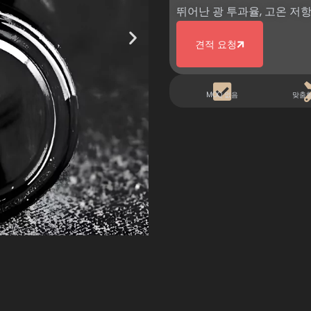
뛰어난 광 투과율, 고온 저항
견적 요청
MOQ 없음
맞춤