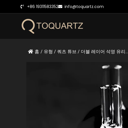
콘
+86 19311583352
info@toquartz.com
텐
츠
로
건
너
뛰
홈
/
유형
/
쿼츠 튜브
/
더블 레이어 석영 유리...
기