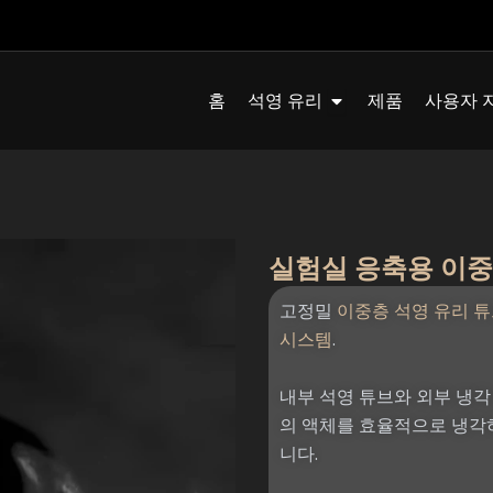
Quartz Glass 열기
홈
석영 유리
제품
사용자 
실험실 응축용 이중층
고정밀
이중층 석영 유리 
시스템
.
내부 석영 튜브와 외부 냉각
의 액체를 효율적으로 냉각
니다.