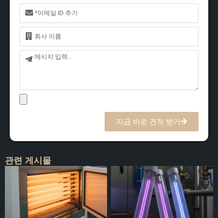
이
메
일
이
름
메
시
지
지금 바로 견적 받기
관련 게시물