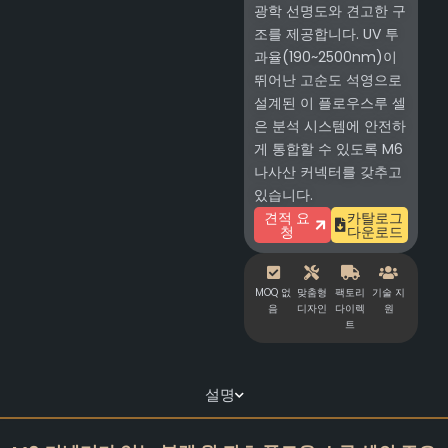
광학 선명도와 견고한 구
조를 제공합니다. UV 투
과율(190~2500nm)이
뛰어난 고순도 석영으로
설계된 이 플로우스루 셀
은 분석 시스템에 안전하
게 통합할 수 있도록 M6
나사산 커넥터를 갖추고
있습니다.
견적 요
카탈로그
청
다운로드
MOQ 없
맞춤형
팩토리
기술 지
음
디자인
다이렉
원
트
설명