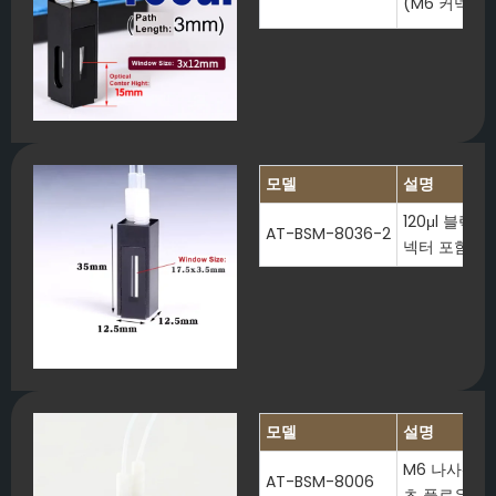
(M6 커넥터 
모델
설명
120μl 블랙
AT-BSM-8036-2
넥터 포함)
모델
설명
M6 나사산 커
AT-BSM-8006
츠 플로우스루