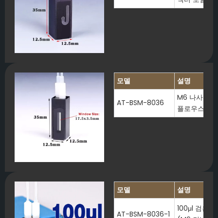
모델
설명
M6 나사산 커
AT-BSM-8036
플로우스루 
모델
설명
100μl 검은
AT-BSM-8036-1