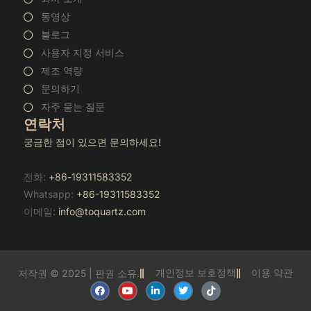
동영상
블로그
사용자 지정 서비스
제조 역량
문의하기
자주 묻는 질문
연락처
궁금한 점이 있으면 문의하세요!
전화:
+86-19311583352
Whatsapp:
+86-19311583352
이메일:
info@toquartz.com
개인정보 보호정책
이용 약관
저작권 © 2025 | 판권 소유.
F
유
링
트
틱
a
튜
크
위
톡
c
브
드
터