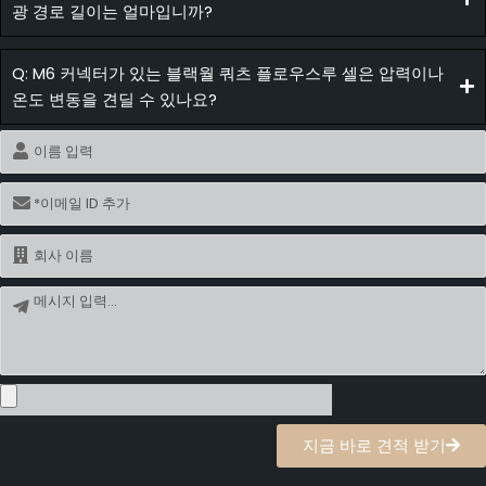
광 경로 길이는 얼마입니까?
Q: M6 커넥터가 있는 블랙월 쿼츠 플로우스루 셀은 압력이나
온도 변동을 견딜 수 있나요?
이
름
이
메
일
이
름
메
시
지
지금 바로 견적 받기