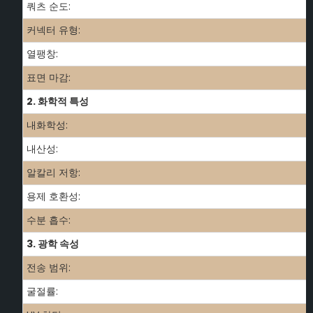
쿼츠 순도:
커넥터 유형:
열팽창:
표면 마감:
2. 화학적 특성
내화학성:
내산성:
알칼리 저항:
용제 호환성:
수분 흡수:
3. 광학 속성
전송 범위:
굴절률: