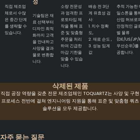
성
직접 제조업
소량 전문성
배송 전 3단
추적 가능한 
체로서 수많
과 엄격한 프
계 유효성 검
일스톤을 통
기술팀은 재
은 중간 단계
로토타입 제
사:
산업 허브로
료 선택부터
를 생략할 수
작을 통해 표
1. 치수 정확
안정적인 글
디자인 최적
있습니다.
준 및 맞춤형
도,
벌 물류
화까지 고객
주문을 처리
2. 재료 순도 ,
(DE/US/JP/
을 안내하고
하여 긴급한
3. 성능 임계
우선순위)를
사양을 결과
마감 기한을
값
공합니다.
물로 변환합
맞출 수 있습
니다.
니다.
삭제된 제품
직접 공장 역량을 갖춘 전문 제조업체인 TOQUARTZ는 사양 및 구현
프로세스 전반에 걸쳐 엔지니어링 지원을 통해 표준 및 맞춤형 쿼츠
솔루션을 모두 제공합니다.
자주 묻는 질문