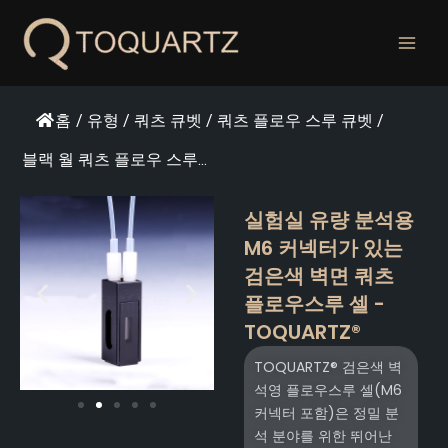
콘
텐
츠
로
건
홈
/
유형
/
쿼츠 큐벳
/
쿼츠 플로우 스루 큐벳
/
너
뛰
블랙 월 쿼츠 플로우 스루...
기
실험실 유량 분석용
M6 커넥터가 있는
검은색 벽면 쿼츠
플로우스루 셀 -
TOQUARTZ®
TOQUARTZ® 검은색 벽
석영 플로우스루 셀(M6
커넥터 포함)은 정밀 분
석 분야를 위한 뛰어난