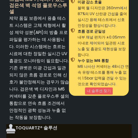
미광 감소 효율
검은색 벽 석영 플로우스루
블랙 월 디자인은 260nm에서
셀
87%의 UV 산란광 간섭을 줄여
제약 품질 보증에서 용출 테스
실시간 용해 테스트에서 신호
트 시스템은 고체 제형에서 활
안정성을 향상시킵니다.
흐름 경로 균일성
성 제약 성분(API)의 방출 프로
내부 채널 편차가 ±0.05mm
파일을 평가하는 데 사용됩니
이내로 제어되어 일관된 시료
다. 이러한 시스템에는 흐르는
노출 및 흡광도 재현성을 보장
시료에 대한 정밀한 실시간 UV
합니다.
흡광도 모니터링이 필요합니다.
누수 없는 M6 통합
M6 나사산 커넥터는 48시간 연
기존 큐벳은 미광 간섭과 일관
속 유량 테스트를 통해 누출 없
되지 않은 흐름 경로로 인해 신
이 1.5bar 압력을 견딜 수 있는
호가 불안정해지는 경우가 많습
것으로 확인되었습니다.
니다. 검은색 벽 디자인과 M6
내 솔루션 찾기
커넥터를 갖춘 플로우스루 셀의
통합으로 연속 흐름 조건에서
안정적인 광학 성능과 누출 없
는 작동을 보장합니다.
TOQUARTZ® 솔루션