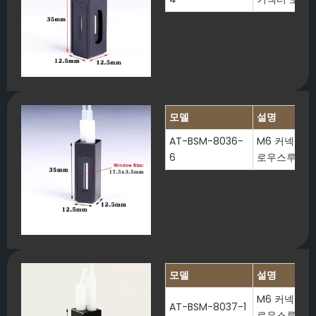
모델
설명
AT-BSM-8036-
M6 커넥터가 
6
로우스루 큐
모델
설명
M6 커넥터가 
AT-BSM-8037-1
로우스루 큐