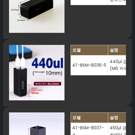
모델
설명
440μl 검
AT-BSM-8036-5
(M6 커넥터 
모델
설명
AT-BSM-8037-
450μl 검은
4
커넥터 포함)