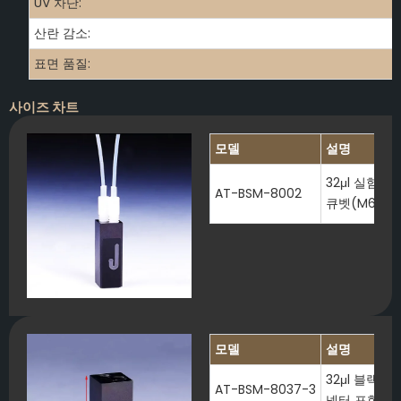
UV 차단:
산란 감소:
표면 품질:
사이즈 차트
모델
설명
32μl 실험
AT-BSM-8002
큐벳(M6 나
모델
설명
32μl 블랙 
AT-BSM-8037-3
넥터 포함)