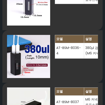
모델
설명
AT-BSM-8036-
380μl 검
4
(M6 커넥터 
모델
설명
M6 커넥터가 
AT-BSM-8037
로우스루 큐