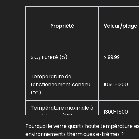
Propriété
Valeur/plage
SiO₂ Pureté (%)
≥ 99.99
Température de
fonctionnement continu
1050-1200
(°C)
Température maximale à
1300-1500
court terme (°C)
Pourquoi le verre quartz haute température est
Dilatation thermique
environnements thermiques extrêmes ?
5.0-5.5