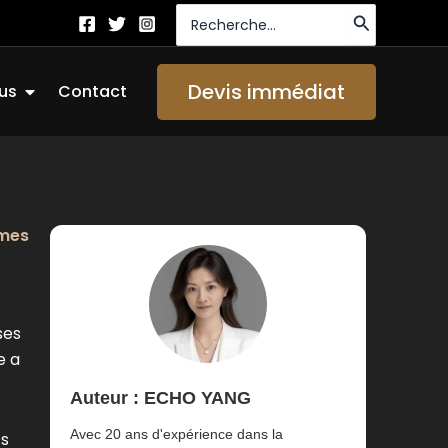
Recherche
de
:
Ouvrir About Us
Devis immédiat
us
Contact
êmes
ses
e a
Auteur : ECHO YANG
Avec 20 ans d'expérience dans la
cs