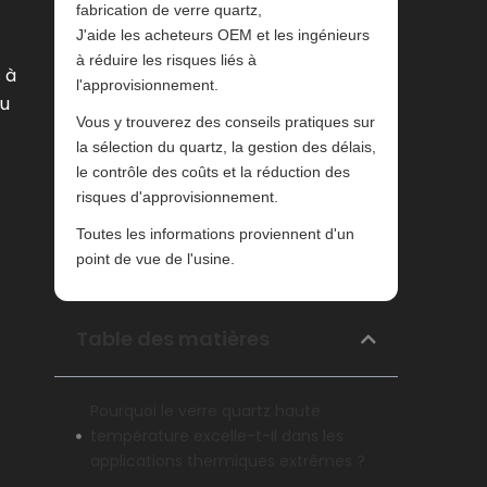
fabrication de verre quartz,
J'aide les acheteurs OEM et les ingénieurs
à réduire les risques liés à
 à
l'approvisionnement.
du
Vous y trouverez des conseils pratiques sur
la sélection du quartz, la gestion des délais,
le contrôle des coûts et la réduction des
risques d'approvisionnement.
Toutes les informations proviennent d'un
point de vue de l'usine.
Table des matières
Pourquoi le verre quartz haute
température excelle-t-il dans les
applications thermiques extrêmes ?