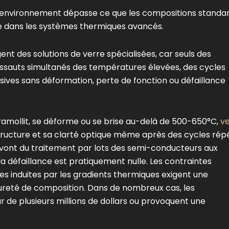
ambiante à 900°C
 l'environnement dépasse ce que les compositions standa
Assure un flux de chaleur stabl
te dans les systèmes thermiques avancés.
ASTM C408
évite les points chauds
t des solutions de verre spécialisées, car seuls des
Pas de débit significatif en
assauts simultanés des températures élevées, des cycles
ASTM C338
dessous de cette températur
ives sans déformation, perte de fonction ou défaillance
Résiste à des changements de
ASTM C1525
température rapides et
ramollit, se déforme ou se brise au-delà de 500-650°C,
v
extrêmes
ructure et sa clarté optique même après des cycles rép
qui vont du traitement par lots des semi-conducteurs aux
la défaillance est pratiquement nulle. Les contraintes
ures induites par les gradients thermiques exigent une
ureté de composition. Dans de nombreux cas, les
r de plusieurs millions de dollars ou provoquent une