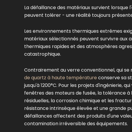
(×10-⁷/°C)
La défaillance des matériaux survient lorsque
Conductivité thermique
peuvent tolérer - une réalité toujours présen
1.38 (25°C)
(W/m-K)
Les environnements thermiques extrêmes exigen
Point de ramollissement
matériaux sélectionnés peuvent survivre aux 
1665
(°C)
thermiques rapides et des atmosphères agress
catastrophique.
Résistance aux chocs
>1000
Contrairement au verre conventionnel, qui se 
thermiques (ΔT, °C)
de quartz à haute température
conserve sa st
jusqu'à 1200°C. Pour les projets d'ingénierie, 
fenêtres des moteurs de fusée, la tolérance à 
résiduelles, la corrosion chimique et les fract
résistance intrinsèque élevée et une grande p
défaillances affectent des produits d'une valeu
contamination irréversible des équipements.