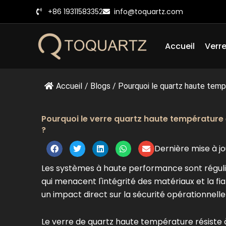
Skip
+86 19311583352
info@toquartz.com
to
content
Accueil
Verre
Accueil
/
Blogs
/
Pourquoi le quartz haute tempé
Pourquoi le verre quartz haute température 
?
Dernière mise à j
Les systèmes à haute performance sont réguli
qui menacent l'intégrité des matériaux et la fia
un impact direct sur la sécurité opérationnelle
Le verre de quartz haute température résiste 