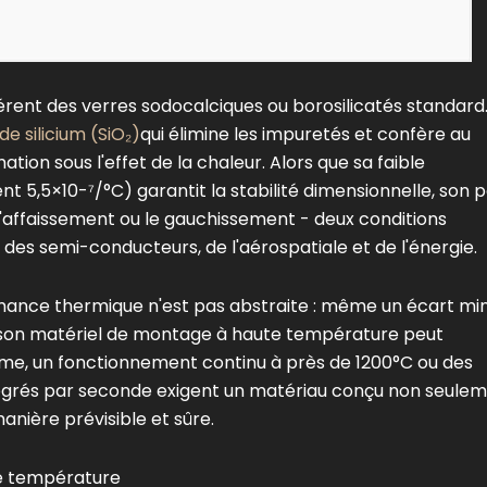
ent des verres sodocalciques ou borosilicatés standard. 
de silicium (SiO₂)
qui élimine les impuretés et confère au
tion sous l'effet de la chaleur. Alors que sa faible
t 5,5×10-⁷/°C) garantit la stabilité dimensionnelle, son p
affaissement ou le gauchissement - deux conditions
des semi-conducteurs, de l'aérospatiale et de l'énergie.
formance thermique n'est pas abstraite : même un écart mi
t son matériel de montage à haute température peut
me, un fonctionnement continu à près de 1200°C ou des
 degrés par seconde exigent un matériau conçu non seule
anière prévisible et sûre.
te température