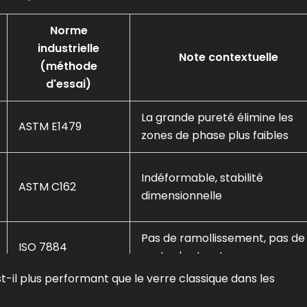
Norme
industrielle
Note contextuelle
(méthode
d'essai)
La grande pureté élimine les
ASTM E1479
zones de phase plus faibles
Indéformable, stabilité
ASTM C162
dimensionnelle
Pas de ramollissement, pas de
ISO 7884
perte de structure
-il plus performant que le verre classique dans les
Référence : de la température
ASTM E831