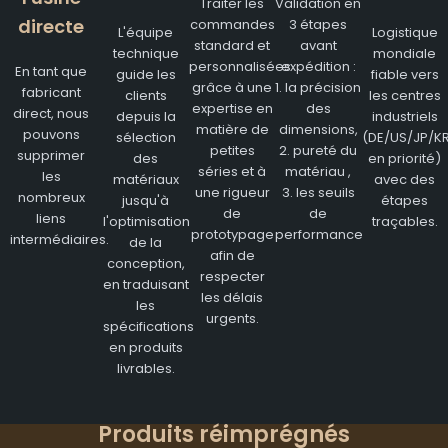
Traiter les
Validation en
directe
commandes
3 étapes
L'équipe
Logistique
standard et
avant
technique
mondiale
personnalisées
expédition :
En tant que
guide les
fiable vers
grâce à une
1. la précision
fabricant
clients
les centres
expertise en
des
direct, nous
depuis la
industriels
matière de
dimensions,
pouvons
sélection
(DE/US/JP/K
petites
2. pureté du
supprimer
des
en priorité)
séries et à
matériau ,
les
matériaux
avec des
une rigueur
3. les seuils
nombreux
jusqu'à
étapes
de
de
liens
l'optimisation
traçables.
prototypage
performance
intermédiaires.
de la
afin de
conception,
respecter
en traduisant
les délais
les
urgents.
spécifications
en produits
livrables.
Produits réimprégnés