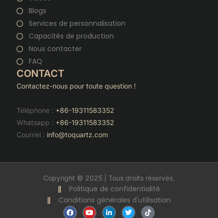
Blogs
Services de personnalisation
Capacités de production
Nous contacter
FAQ
CONTACT
Contactez-nous pour toute question !
Téléphone :
+86-19311583352
Whatsapp :
+86-19311583352
Courriel :
info@toquartz.com
Copyright © 2025 | Tous droits réservés.
Politique de confidentialité
Conditions générales d'utilisation
F
Y
L
T
T
a
o
i
w
i