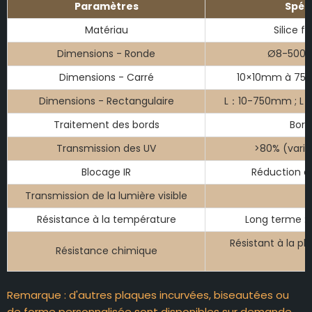
Paramètres
Spéc
Matériau
Silice 
Dimensions - Ronde
Ø8-500m
Dimensions - Carré
10×10mm à 750
Dimensions - Rectangulaire
L：10-750mm ; L：
Traitement des bords
Bord
Transmission des UV
>80% (varie
Blocage IR
Réduction e
Transmission de la lumière visible
Résistance à la température
Long terme : 
Résistant à la pl
Résistance chimique
Remarque : d'autres plaques incurvées, biseautées ou
de forme personnalisée sont disponibles sur demande.