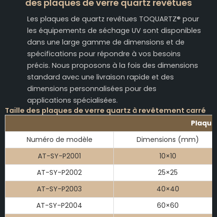
des plaques de verre quartz revêtues
Les plaques de quartz revêtues TOQUARTZ® pour
les équipements de séchage UV sont disponibles
dans une large gamme de dimensions et de
spécifications pour répondre à vos besoins
précis. Nous proposons à la fois des dimensions
standard avec une livraison rapide et des
dimensions personnalisées pour des
applications spécialisées.
Taille des plaques de verre quartz à revêtement carré
Plaque
Numéro de modèle
Dimensions (mm)
AT-SY-P2001
10×10
AT-SY-P2002
25×25
AT-SY-P2003
40×40
AT-SY-P2004
60×60