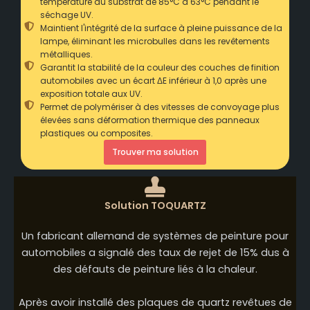
température du substrat de 85°C à 63°C pendant le
séchage UV.
Maintient l'intégrité de la surface à pleine puissance de la
lampe, éliminant les microbulles dans les revêtements
métalliques.
Garantit la stabilité de la couleur des couches de finition
automobiles avec un écart ΔE inférieur à 1,0 après une
exposition totale aux UV.
Permet de polymériser à des vitesses de convoyage plus
élevées sans déformation thermique des panneaux
plastiques ou composites.
Trouver ma solution
Solution TOQUARTZ
Un fabricant allemand de systèmes de peinture pour
automobiles a signalé des taux de rejet de 15% dus à
des défauts de peinture liés à la chaleur.
Après avoir installé des plaques de quartz revêtues de