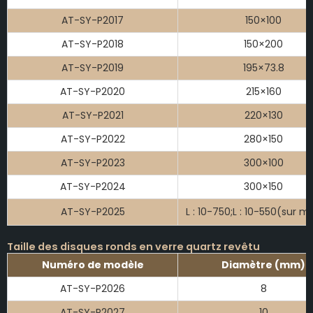
AT-SY-P2017
150×100
AT-SY-P2018
150×200
AT-SY-P2019
195×73.8
AT-SY-P2020
215×160
AT-SY-P2021
220×130
AT-SY-P2022
280×150
AT-SY-P2023
300×100
AT-SY-P2024
300×150
AT-SY-P2025
L : 10-750;L : 10-550(sur m
Taille des disques ronds en verre quartz revêtu
Numéro de modèle
Diamètre (mm)
AT-SY-P2026
8
AT-SY-P2027
10