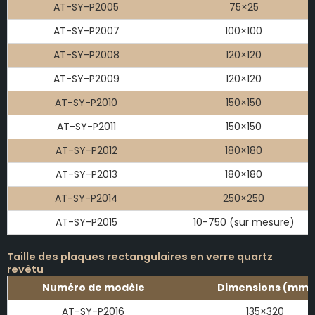
AT-SY-P2005
75×25
AT-SY-P2007
100×100
AT-SY-P2008
120×120
AT-SY-P2009
120×120
AT-SY-P2010
150×150
AT-SY-P2011
150×150
AT-SY-P2012
180×180
AT-SY-P2013
180×180
AT-SY-P2014
250×250
AT-SY-P2015
10-750 (sur mesure)
Taille des plaques rectangulaires en verre quartz
revêtu
Numéro de modèle
Dimensions (mm)
AT-SY-P2016
135×320