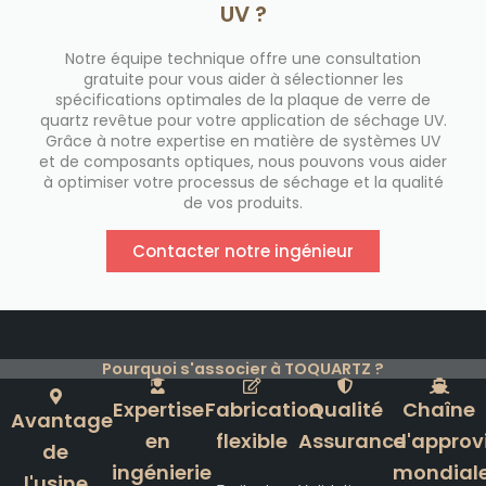
UV ?
Notre équipe technique offre une consultation
gratuite pour vous aider à sélectionner les
spécifications optimales de la plaque de verre de
quartz revêtue pour votre application de séchage UV.
Grâce à notre expertise en matière de systèmes UV
et de composants optiques, nous pouvons vous aider
à optimiser votre processus de séchage et la qualité
de vos produits.
Contacter notre ingénieur
Pourquoi s'associer à TOQUARTZ ?
Expertise
Fabrication
Qualité
Chaîne
Avantage
en
flexible
Assurance
d'approv
de
ingénierie
mondial
l'usine