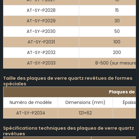
AT-SY-P2028
15
AT-SY-P2029
30
AT-SY-P2030
50
AT-SY-P2031
100
AT-SY-P2032
200
AT-SY-P2033
8-500 (sur mesure)
Taille des plaques de verre quartz revêtues de formes
spéciales
Plaques de v
Numéro de modèle
Dimensions (mm)
Épaiss
AT-SY-P2034
121×62
Spécifications techniques des plaques de verre quartz
revêtues