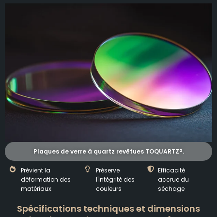
Plaques de verre à quartz revêtues TOQUARTZ®.
Prévient la
Préserve
Efficacité
déformation des
l'intégrité des
accrue du
matériaux
couleurs
séchage
Spécifications techniques et dimensions