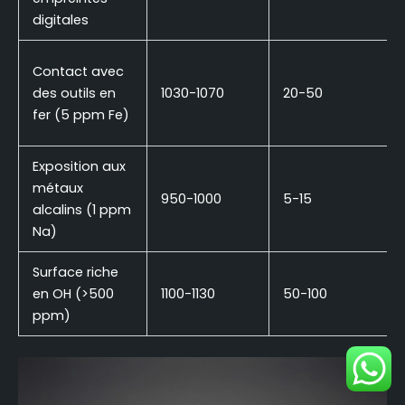
digitales
Contact avec
des outils en
1030-1070
20-50
fer (5 ppm Fe)
Exposition aux
métaux
950-1000
5-15
alcalins (1 ppm
Na)
Surface riche
en OH (>500
1100-1130
50-100
ppm)