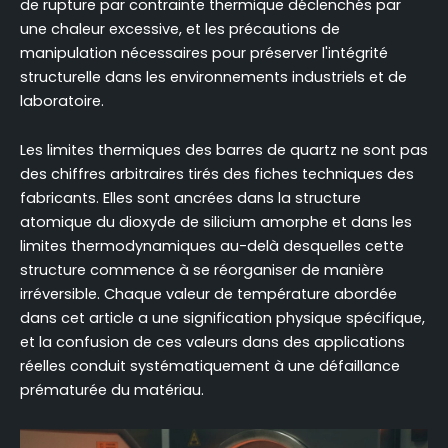
de rupture par contrainte thermique déclenchés par
essentielles pour les barres de quartz en
une chaleur excessive, et les précautions de
fonctionnement
manipulation nécessaires pour préserver l'intégrité
Longévité des tiges de quartz soumises à une
structurelle dans les environnements industriels et de
charge soutenue à haute température
laboratoire.
Conclusion
FAQ
Les limites thermiques des barres de quartz ne sont pas
des chiffres arbitraires tirés des fiches techniques des
fabricants. Elles sont ancrées dans la structure
atomique du dioxyde de silicium amorphe et dans les
limites thermodynamiques au-delà desquelles cette
structure commence à se réorganiser de manière
irréversible. Chaque valeur de température abordée
dans cet article a une signification physique spécifique,
et la confusion de ces valeurs dans des applications
réelles conduit systématiquement à une défaillance
prématurée du matériau.