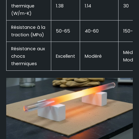
thermique
1.38
1.14
30
(W/m-K)
Résistance à la
50-65
40-60
150-20
traction (MPa)
Résistance aux
Médioc
chocs
Excellent
Modéré
Modér
thermiques