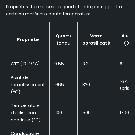
Propriétés thermiques du quartz fondu par rapport à
certains matériaux haute température
Quartz
Verre
Alum
Propriété
fondu
borosilicaté
(99
CTE (10-⁶/°C)
0.55
3.3
8.1
Point de
N/A
ramollissement
1665
820
(cristal
(°C)
Température
d'utilisation
1100
500
1700
continue (°C)
Conductivité