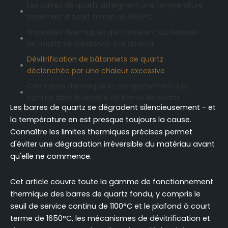
Les barres de quartz atteignent une température
maximale à court terme de 1650°C
Propriétés thermiques qui confèrent au barreau
de quartz sa résistance à la chaleur
Dévitrification de bâtonnets de quartz
déclenchée par une chaleur excessive
Contrainte thermique et comportement à la
rupture dans le service de barres de quartz
Les barres de quartz se dégradent silencieusement - et
Le quartz fondu et la silice fondue présentent des
la température en est presque toujours la cause.
plafonds thermiques différents
Connaître les limites thermiques précises permet
Les niveaux de pureté et leur influence sur les
d'éviter une dégradation irréversible du matériau avant
plafonds thermiques en quartz
qu'elle ne commence.
Conditions atmosphériques altérant la
performance thermique des bâtonnets de quartz
Cet article couvre toute la gamme de fonctionnement
thermique des barres de quartz fondu, y compris le
Plages de température des bâtonnets de quartz
dans les principales applications industrielles
seuil de service continu de 1100°C et le plafond à court
terme de 1650°C, les mécanismes de dévitrification et
Précautions de manipulation thermique