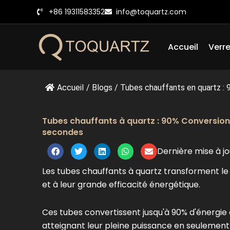
Skip
+86 19311583352
info@toquartz.com
to
content
Accueil
Verre
Accueil
/
Blogs
/
Tubes chauffants en quartz : 9
Tubes chauffants à quartz : 90% Conversion
secondes
Dernière mise à jo
Les tubes chauffants à quartz transforment le 
et à leur grande efficacité énergétique.
Ces tubes convertissent jusqu'à 90% d'énergie 
atteignant leur pleine puissance en seulement 