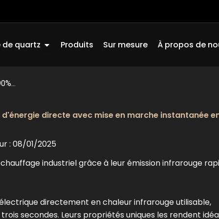
Ouvrir Quartz Glass
 de quartz
Produits
Sur mesure
À propos de no
0%...
 d'énergie directe avec mise en marche instantanée en
ur : 08/01/2025
chauffage industriel grâce à leur émission infrarouge rap
électrique directement en chaleur infrarouge utilisable,
trois secondes. Leurs propriétés uniques les rendent idé