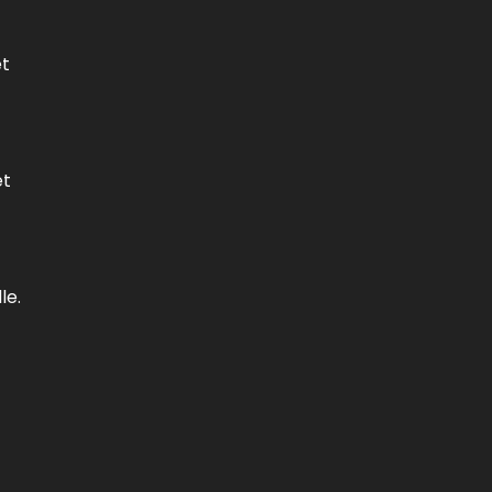
et
et
le.