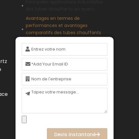
Principales applications industrielles
des tubes chauffants en quartz
Avantages en termes de
performances et avantages
comparatifs des tubes chauffants
en quartz
Nom
Spécifications techniques définissant
les tubes chauffants à quartz haute
rtz
Courriel
performance
e
Lignes directrices pour la sélection de
Nom
la bonne configuration du tube
chauffant à quartz
Message
cace
Facteurs de décision pour le choix
des tubes chauffants en quartz par
rapport à d'autres solutions
Conclusion
FAQ (Foire aux questions)
Devis instantané