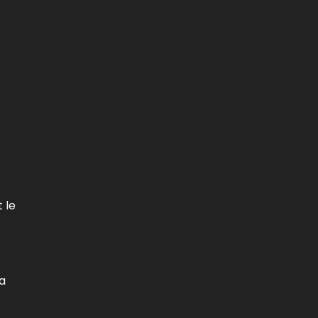
 le
la