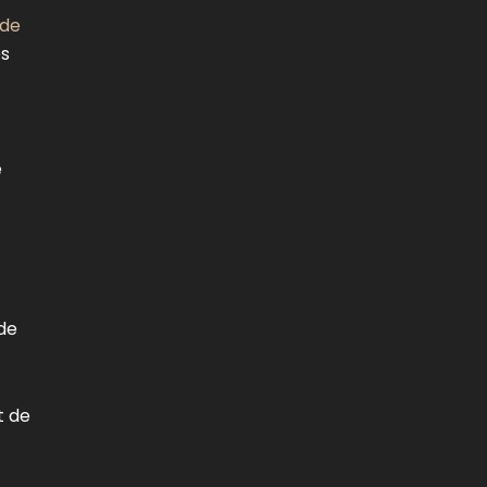
 de
es
e
ide
t de