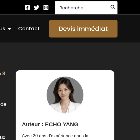
Recherche
de
:
Ouvrir About Us
Devis immédiat
us
Contact
 3
ide
Auteur : ECHO YANG
Avec 20 ans d'expérience dans la
aux