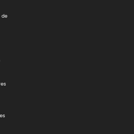
e de
n
res
ées