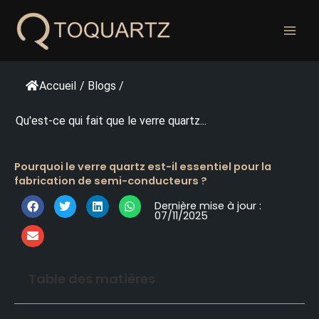
Skip
to
content
Accueil
/
Blogs
/
Qu'est-ce qui fait que le verre quartz...
Pourquoi le verre quartz est-il essentiel pour la
fabrication de semi-conducteurs ?
Dernière mise à jour :
07/11/2025
Table des matières