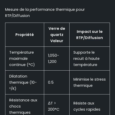
Mesure de la performance thermique pour
RTP/Diffusion
Verre de
Impact sur le
Propriété
quartz
RTP/Diffusion
Valeur
Température
Supporte le
1,050-
maximale
recuit à haute
1,200
continue (°C)
température
Dilatation
Minimise le stress
thermique (10-
0.5
thermique
⁶/K)
Résistance aux
ΔT >
Résiste aux
chocs
200°C
cycles rapides
thermiques