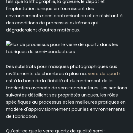
correspondent aux différents nœuds du
tels que la lithographie, la gravure, le dépôt et
processus ?
l'implantation ionique en fournissant des
environnements sans contamination et en résistant à
Quelles sont les spécifications techniques les plus
des conditions de processus extrêmes qui
importantes pour l'achat de quartz pour semi-
dégraderaient d'autres matériaux.
conducteurs ?
Comment vérifier les normes de qualité pour les
applications industrielles critiques ?
Quelles certifications industrielles s'appliquent aux
composants semi-conducteurs en quartz ?
Des substrats pour masques photographiques aux
Cadre décisionnel pour la sélection du verre
revêtements de chambres à plasma,
verre de quartz
quartz dans les usines de semi-conducteurs
est à la base de la fiabilité et du rendement de la
Conclusion
fabrication avancée de semi-conducteurs. Les sections
suivantes détaillent ses propriétés uniques, les rôles
FAQ (Foire aux questions)
spécifiques au processus et les meilleures pratiques en
matière d'approvisionnement pour les environnements
de fabrication.
Qu'est-ce que le verre quartz de qualité semi-