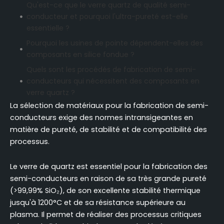
Qu'est-ce que le verre quartz de qualité semi-
conducteur et pourquoi l'ultra-pureté est-elle
essentielle ?
Pourquoi les usines de pointe dépendent-elles des
composants en silice fondue ?
Quels sont les procédés de fabrication de semi-
conducteurs qui nécessitent des composants en
verre quartz ?
La sélection de matériaux pour la fabrication de semi-
Comment le verre quartzeux permet-il d'utiliser
conducteurs exige des normes intransigeantes en
des systèmes de lithographie avancés ?
matière de pureté, de stabilité et de compatibilité des
Quel est le rôle de la silice fondue dans
processus.
l'équipement de traitement par plasma ?
Pourquoi la stabilité thermique est-elle essentielle
Le verre de quartz est essentiel pour la fabrication des
pour les applications de RTP et de diffusion ?
semi-conducteurs en raison de sa très grande pureté
Comment les systèmes d'implantation d'ions
(>99,99% SiO₂), de son excellente stabilité thermique
bénéficient-ils des propriétés du verre de quartz ?
jusqu'à 1200°C et de sa résistance supérieure au
Quels degrés de pureté du verre quartzeux
plasma. Il permet de réaliser des processus critiques