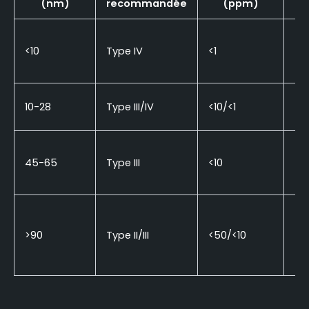
(nm)
recommandée
(ppm)
(
<10
Type IV
<1
<1
10-28
Type III/IV
<10/<1
<10
45-65
Type III
<10
<5
>90
Type II/III
<50/<10
<2