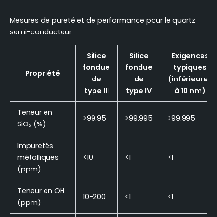
Mesures de pureté et de performance pour le quartz
semi-conducteur
Silice
Silice
Exigences
fondue
fondue
typiques
Propriété
de
de
(inférieures
type III
type IV
à 10 nm)
Teneur en
>99.95
>99.995
>99.995
SiO₂ (%)
Impuretés
métalliques
<10
<1
<1
(ppm)
Teneur en OH
10-200
<1
<1
(ppm)