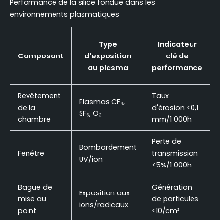
Performance de la silice fondue dans les
environnements plasmatiques
Type
Indicateur
Composant
d'exposition
clé de
au plasma
performance
Revêtement
Taux
Plasmas CF₄,
de la
d'érosion <0,1
SF₆, O₂
chambre
mm/1 000h
Perte de
Bombardement
Fenêtre
transmission
UV/ion
<5%/1 000h
Bague de
Génération
Exposition aux
mise au
de particules
ions/radicaux
point
<10/cm²