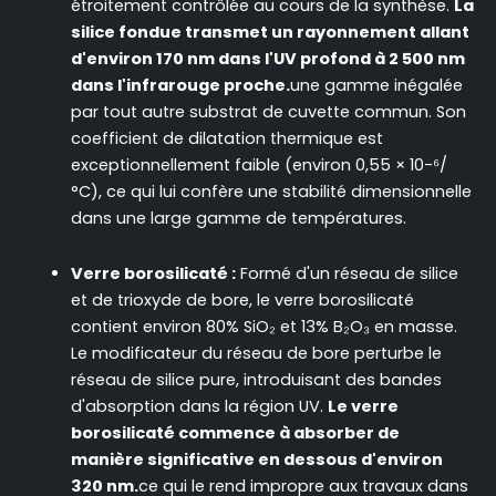
étroitement contrôlée au cours de la synthèse.
La
silice fondue transmet un rayonnement allant
d'environ 170 nm dans l'UV profond à 2 500 nm
dans l'infrarouge proche.
une gamme inégalée
par tout autre substrat de cuvette commun. Son
coefficient de dilatation thermique est
exceptionnellement faible (environ 0,55 × 10-⁶/
°C), ce qui lui confère une stabilité dimensionnelle
dans une large gamme de températures.
Verre borosilicaté :
Formé d'un réseau de silice
et de trioxyde de bore, le verre borosilicaté
contient environ 80% SiO₂ et 13% B₂O₃ en masse.
Le modificateur du réseau de bore perturbe le
réseau de silice pure, introduisant des bandes
d'absorption dans la région UV.
Le verre
borosilicaté commence à absorber de
manière significative en dessous d'environ
320 nm.
ce qui le rend impropre aux travaux dans