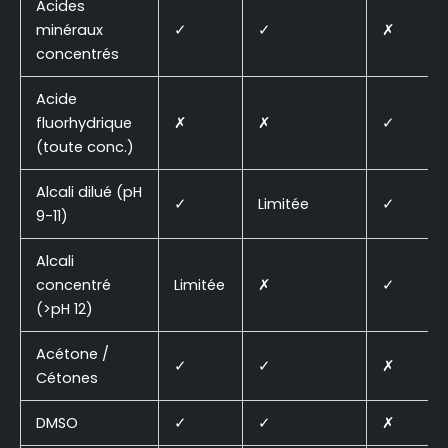
Acides
minéraux
✓
✓
✗
concentrés
Acide
fluorhydrique
✗
✗
✓
(toute conc.)
Alcali dilué (pH
✓
Limitée
✓
9-11)
Alcali
concentré
Limitée
✗
✓
(>pH 12)
Acétone /
✓
✓
✗
Cétones
DMSO
✓
✓
✗