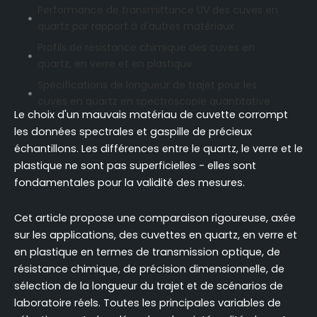
Performance de transmittance UV des cuves en
quartz par rapport à d'autres matériaux
Profils de résistance chimique des cuves en
quartz, en verre et en plastique
Spécifications de longueur de trajet pour les
cuves en quartz en spectroscopie quantitative
Le choix d'un mauvais matériau de cuvette corrompt
Précision dimensionnelle et état de surface des
les données spectrales et gaspille de précieux
cuvettes en quartz de qualité
échantillons. Les différences entre le quartz, le verre et le
spectrophotométrique
plastique ne sont pas superficielles - elles sont
Comparaison des prix et du coût par utilisation
fondamentales pour la validité des mesures.
des cuves en quartz, en verre et en plastique
Critères de sélection basés sur l'application pour
Cet article propose une comparaison rigoureuse, axée
l'utilisation de la cuvette en quartz
sur les applications, des cuvettes en quartz, en verre et
Protocoles de nettoyage et réutilisation des cuves
en plastique en termes de transmission optique, de
en quartz par rapport aux types jetables
résistance chimique, de précision dimensionnelle, de
sélection de la longueur du trajet et de scénarios de
Conclusion
laboratoire réels. Toutes les principales variables de
FAQ