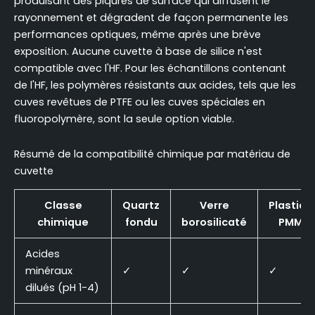
produisant des piqûres de surface qui diffusent le
rayonnement et dégradent de façon permanente les
performances optiques, même après une brève
exposition. Aucune cuvette à base de silice n'est
compatible avec l'HF. Pour les échantillons contenant
de l'HF, les polymères résistants aux acides, tels que les
cuves revêtues de PTFE ou les cuves spéciales en
fluoropolymère, sont la seule option viable.
Résumé de la compatibilité chimique par matériau de
cuvette
Classe
Quartz
Verre
Plastiqu
chimique
fondu
borosilicaté
PMMA
Acides
minéraux
✓
✓
✓
dilués (pH 1-4)