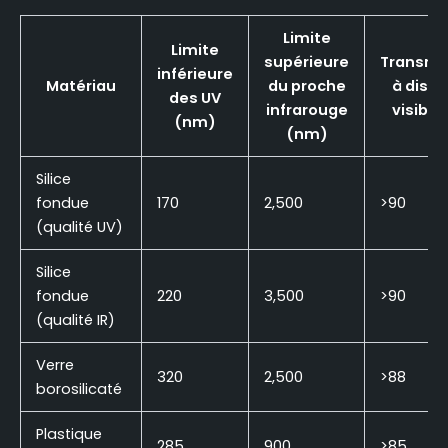
Limite
Limite
supérieure
Transmi
inférieure
Matériau
du proche
à dist
des UV
infrarouge
visible
(nm)
(nm)
Silice
fondue
170
2,500
>90
(qualité UV)
Silice
fondue
220
3,500
>90
(qualité IR)
Verre
320
2,500
>88
borosilicaté
Plastique
285
900
>85