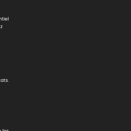
tiel
tz
ats.
 les