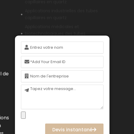
capillaires en quartz
Applications industrielles des tubes
capillaires en quartz
Applications médicales et
biotechnologiques des tubes
capillaires en quartz
Nom
Tendances futures et innovations
dans les tubes capillaires en quartz
Courriel
Conclusion
Nom
l de
FAQ (Foire aux questions)
Message
ions
n
Devis instantané
ns