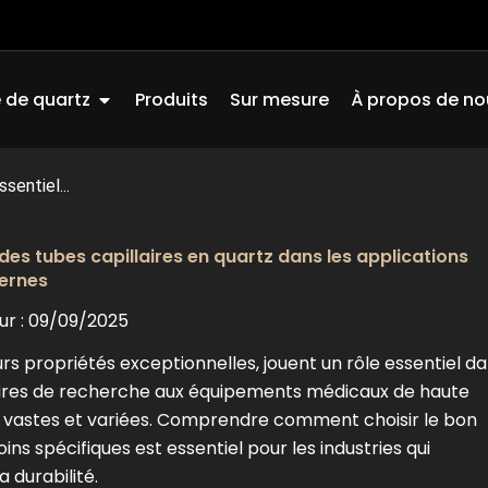
Ouvrir Quartz Glass
 de quartz
Produits
Sur mesure
À propos de no
sentiel...
l des tubes capillaires en quartz dans les applications
dernes
ur : 09/09/2025
urs propriétés exceptionnelles, jouent un rôle essentiel d
oires de recherche aux équipements médicaux de haute
nt vastes et variées. Comprendre comment choisir le bon
ns spécifiques est essentiel pour les industries qui
a durabilité.