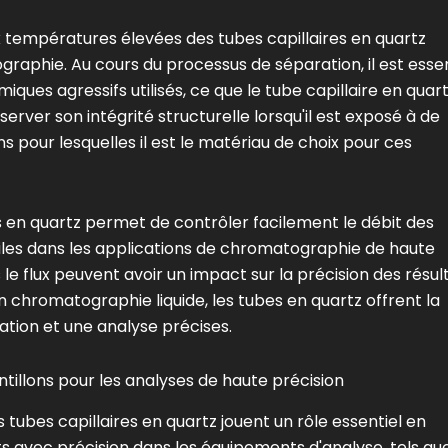
ux températures élevées des tubes capillaires en quartz
raphie. Au cours du processus de séparation, il est essen
miques agressifs utilisés, ce que le tube capillaire en quar
erver son intégrité structurelle lorsqu'il est exposé à de
ons pour lesquelles il est le matériau de choix pour ces
es en quartz permet de contrôler facilement le débit des
tiles dans les applications de chromatographie de haute
e flux peuvent avoir un impact sur la précision des résult
chromatographie liquide, les tubes en quartz offrent la
ration et une analyse précises.
antillons pour les analyses de haute précision
s tubes capillaires en quartz jouent un rôle essentiel en
ts avec précision dans les équipements d'analyse, tels que