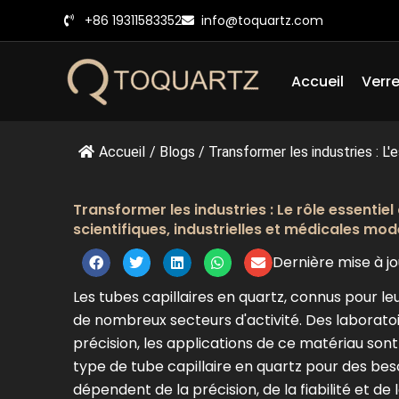
Skip
+86 19311583352
info@toquartz.com
to
content
Accueil
Verre
Accueil
/
Blogs
/
Transformer les industries : L'es
Transformer les industries : Le rôle essentie
scientifiques, industrielles et médicales mo
Dernière mise à jo
Les tubes capillaires en quartz, connus pour le
de nombreux secteurs d'activité. Des laborat
précision, les applications de ce matériau so
type de tube capillaire en quartz pour des besoi
dépendent de la précision, de la fiabilité et de l