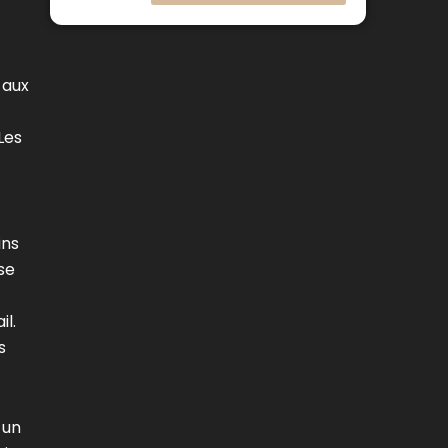
 aux
Les
ins
se
il.
s
 un