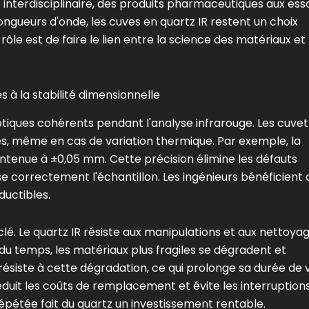
interdisciplinaire, des produits pharmaceutiques aux ess
ngueurs d'onde, les cuves en quartz IR restent un choix
ôle est de faire le lien entre la science des matériaux et 
es à la stabilité dimensionnelle
optiques cohérents pendant l'analyse infrarouge. Les cuve
es, même en cas de variation thermique. Par exemple, la
ntenue à ±0,05 mm. Cette précision élimine les défauts
se correctement l'échantillon. Les ingénieurs bénéficient 
ductibles.
lé. Le quartz IR résiste aux manipulations et aux nettoya
l du temps, les matériaux plus fragiles se dégradent et
siste à cette dégradation, ce qui prolonge sa durée de v
 réduit les coûts de remplacement et évite les interruption
n répétée fait du quartz un investissement rentable.