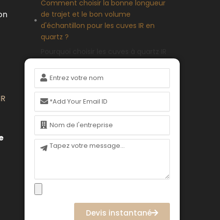
Comment choisir la bonne longueur
on
de trajet et le bon volume
d'échantillon pour les cuves IR en
quartz ?
Pourquoi choisir les cuves à quartz IR
pour des mesures de précision dans
Nom
ces domaines industriels ?
Quelles sont les propriétés spectrales
Courriel
IR
qui caractérisent les cuvettes de
quartz IR ?
Nom
Comment vérifier les performances
e
et la fiabilité des cuves à quartz IR ?
Message
Conclusion
FAQ (Foire aux questions)
Devis instantané