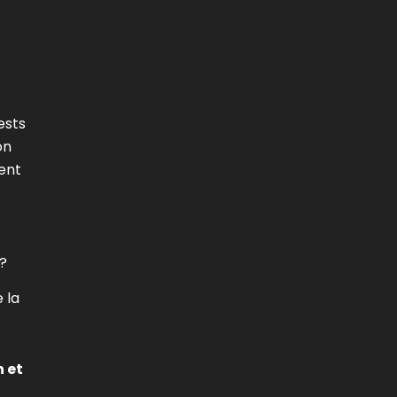
ests
on
ment
 ?
 la
n et