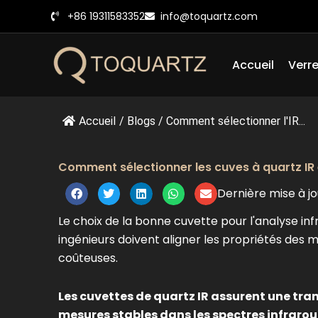
Skip
+86 19311583352
info@toquartz.com
to
content
Accueil
Verre
Accueil
/
Blogs
/
Comment sélectionner l'IR...
Comment sélectionner les cuves à quartz IR 
Dernière mise à jo
Le choix de la bonne cuvette pour l'analyse in
ingénieurs doivent aligner les propriétés des m
coûteuses.
Les cuvettes de quartz IR assurent une tra
mesures stables dans les spectres infrarouge