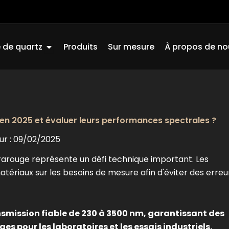
Ouvrir Quartz Glass
 de quartz
Produits
Sur mesure
À propos de no
en 2025 et évaluer leurs performances spectrales ?
ur : 09/02/2025
frarouge représente un défi technique important. Les
atériaux sur les besoins de mesure afin d'éviter des erreu
nsmission fiable de 230 à 3500 nm, garantissant des
s pour les laboratoires et les essais industriels.