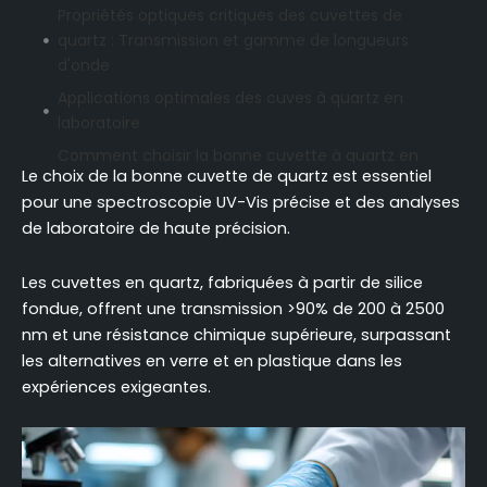
Propriétés optiques critiques des cuvettes de
quartz : Transmission et gamme de longueurs
d'onde
Applications optimales des cuves à quartz en
laboratoire
Comment choisir la bonne cuvette à quartz en
Le choix de la bonne cuvette de quartz est essentiel
fonction de votre type d'expérience ?
pour une spectroscopie UV-Vis précise et des analyses
Principaux avantages des cuves en quartz par
de laboratoire de haute précision.
rapport aux autres matériaux
Cuvettes en quartz, en verre ou en plastique :
Les cuvettes en quartz, fabriquées à partir de silice
Tableau de comparaison des performances
fondue, offrent une transmission >90% de 200 à 2500
Guide étape par étape pour choisir le meilleur
nm et une résistance chimique supérieure, surpassant
matériau de cuvette en fonction de vos besoins
les alternatives en verre et en plastique dans les
Facteurs clés à prendre en compte lors de l'achat
expériences exigeantes.
de cuves à quartz
Comment évaluer les fournisseurs de cuvettes en
quartz de haute qualité ?