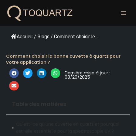
Skip
to
content
Accueil
/
Blogs
/
Comment choisir le...
Comment choisir la bonne cuvette à quartz pour
votre application ?
Dernière mise à jour :
08/20/2025
Table des matières
Qu'est-ce qu'une cuvette en quartz et pourquoi
est-elle essentielle pour la spectroscopie UV ?