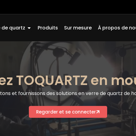
Ouvrir Quartz Glass
 de quartz
Produits
Sur mesure
À propos de no
ez TOQUARTZ en m
ns et fournissons des solutions en verre de quartz de ha
Regarder et se connecter