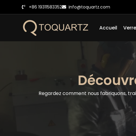
Skip
+86 19311583352
info@toquartz.com
to
content
Accueil
Verre
Découvr
Regardez comment nous fabriquons, traito