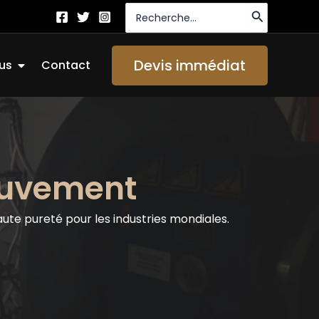
Recherche
de
:
Ouvrir About Us
Devis immédiat
us
Contact
ouvement
ute pureté pour les industries mondiales.