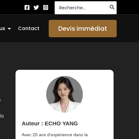
Recherche
de
:
Ouvrir About Us
Devis immédiat
us
Contact
n
la
Auteur : ECHO YANG
Avec 20 ans d'expérience dans la