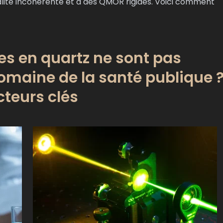
lité incohérente et à des QMOR rigides. Voici comment
es en quartz ne sont pas
omaine de la santé publique 
cteurs clés