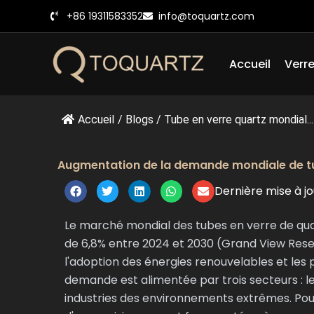
Skip
+86 19311583352
info@toquartz.com
to
content
Accueil
Verre
Accueil
/
Blogs
/
Tube en verre quartz mondial...
Augmentation de la demande mondiale de tu
Dernière mise à jo
Le marché mondial des tubes en verre de qua
de 6,8% entre 2024 et 2030 (Grand View Rese
l'adoption des énergies renouvelables et les p
demande est alimentée par trois secteurs : le
industries des environnements extrêmes. Pou