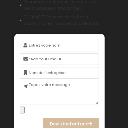
Pourquoi les acheteurs en ont assez
des fournisseurs traditionnels
TOQUARTZ Repenser les tubes à
quartz pour les marchés occidentaux
Nom
Courriel
Nom
Message
Devis instantané