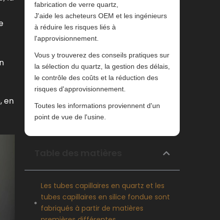
fabrication de verre quartz,
J'aide les acheteurs OEM et les ingénieurs
e
à réduire les risques liés à
l'approvisionnement.
Vous y trouverez des conseils pratiques sur
n
la sélection du quartz, la gestion des délais,
le contrôle des coûts et la réduction des
risques d'approvisionnement.
, en
Toutes les informations proviennent d'un
point de vue de l'usine.
Table des matières
Les tubes capillaires en quartz et les
tubes capillaires en silice fondue sont
fabriqués à partir de matières
premières différentes.