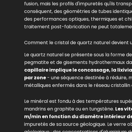
fusion, mais les profils d'impuretés qu'ils tra
conséquent, des géométries de tubes identique
des performances optiques, thermiques et chim
traitement post-fabrication ne peut totaleme
Comment le cristal de quartz naturel devient u
Le quartz naturel se présente sous la forme de d
pegmatite et de gisements hydrothermaux da
capillaire implique le concassage, la lixivi
par zone
- une séquence destinée à réduire, m
métalliques enfermés dans le réseau cristallin
Le minéral est fondu à des températures supérie
mandrins en graphite ou en tungstène.
Les vi
m/min en fonction du diamètre intérieur de 
impuretés de sa source géologique. Le verre o
géologique : des concentrations d'aluminium de 