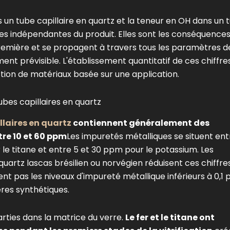
un tube capillaire en quartz et la teneur en OH dans un 
ues indépendantes du produit. Elles sont les conséquence
 première et se propagent à travers tous les paramètres d
t prévisible. L'établissement quantitatif de ces chiffre
tion de matériaux basée sur une application.
ubes capillaires en quartz
llaires en quartz
contiennent généralement des
re 10 et 60 ppm
Les impuretés métalliques se situent ent
r le titane et entre 5 et 30 ppm pour le potassium. Les
quartz lascas brésilien ou norvégien réduisent ces chiffre
ent pas les niveaux d'impureté métallique inférieurs à 0,1
res synthétiques.
ties dans la matrice du verre.
Le fer et le titane ont