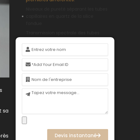
Niveaux de pureté séparant les tubes
capillaires en quartz de la silice
fondue
Transmission spectrale des tubes
capillaires en quartz mesurée par
Nom
rapport à la silice fondue
Performance thermique des tubes
Courriel
capillaires en quartz par rapport à la
silice fondue
Nom
Intégrité mécanique et propriétés de
surface des tubes capillaires en
s
Message
quartz
Résistance chimique des tubes
t sa
capillaires en quartz dans les milieux
analytiques agressifs
Scénarios d'application Adaptation
des tubes capillaires en quartz ou de
Devis instantané
près