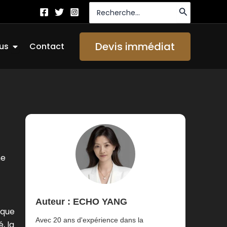
Recherche
de
:
Ouvrir About Us
Devis immédiat
us
Contact
me
Auteur : ECHO YANG
ique
Avec 20 ans d'expérience dans la
, la