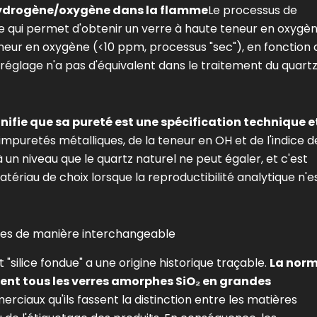
 hydrogène/oxygène dans la flamme
Le processus de
 ce qui permet d'obtenir un verre à haute teneur en oxygè
neur en oxygène (<10 ppm, processus "sec"), en fonction 
e réglage n'a pas d'équivalent dans le traitement du quart
gnifie que sa pureté est une spécification technique e
impuretés métalliques, de la teneur en OH et de l'indice d
 à un niveau que le quartz naturel ne peut égaler, et c'est
matériau de choix lorsque la reproductibilité analytique n'e
ermes de manière interchangeable
"silice fondue" a une origine historique traçable.
La nor
ent tous les verres amorphes SiO₂ en grandes
rciaux qu'ils fassent la distinction entre les matières