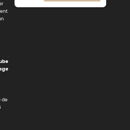
la silice fondue à des demandes
ar
spécifiques
rent
Dimensions et tolérances standard
un
pour les spécifications des tubes
capillaires en quartz
Un cadre de sélection pour les
spécifications des tubes capillaires
en quartz par application
tube
Conclusion
nage
FAQ
e de
5