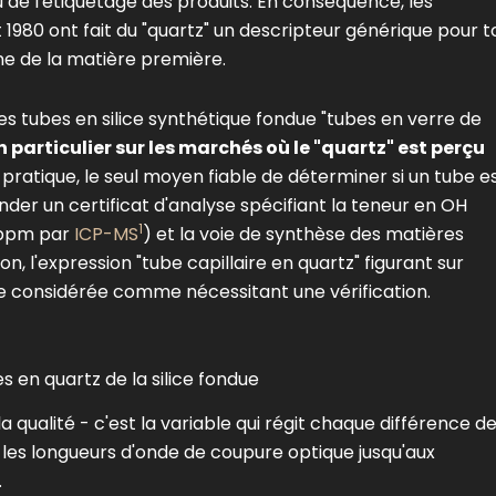
 de l'étiquetage des produits. En conséquence, les
980 ont fait du "quartz" un descripteur générique pour t
ine de la matière première.
es tubes en silice synthétique fondue "tubes en verre de
n particulier sur les marchés où le "quartz" est perçu
a pratique, le seul moyen fiable de déterminer si un tube e
nder un certificat d'analyse spécifiant la teneur en OH
1
(ppm par
ICP-MS
) et la voie de synthèse des matières
 l'expression "tube capillaire en quartz" figurant sur
tre considérée comme nécessitant une vérification.
s en quartz de la silice fondue
qualité - c'est la variable qui régit chaque différence d
 les longueurs d'onde de coupure optique jusqu'aux
.