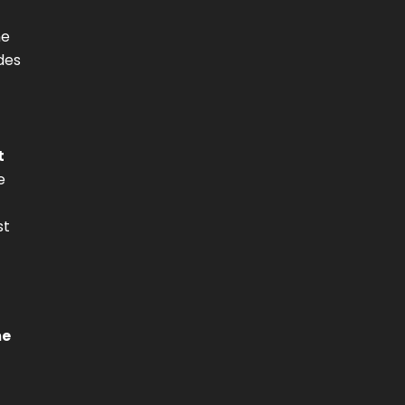
ne
des
z
t
e
st
me