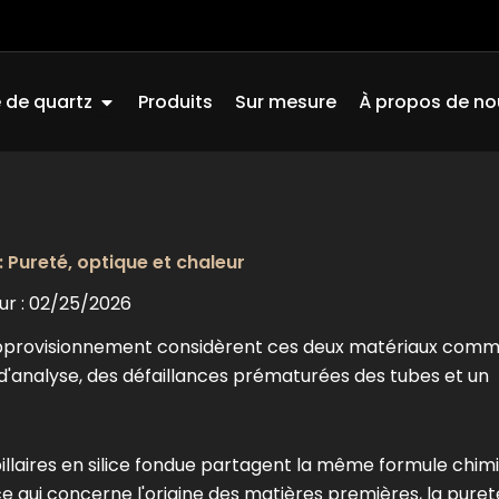
Ouvrir Quartz Glass
 de quartz
Produits
Sur mesure
À propos de no
: Pureté, optique et chaleur
ur : 02/25/2026
d'approvisionnement considèrent ces deux matériaux com
 d'analyse, des défaillances prématurées des tubes et un
apillaires en silice fondue partagent la même formule chim
qui concerne l'origine des matières premières, la pureté