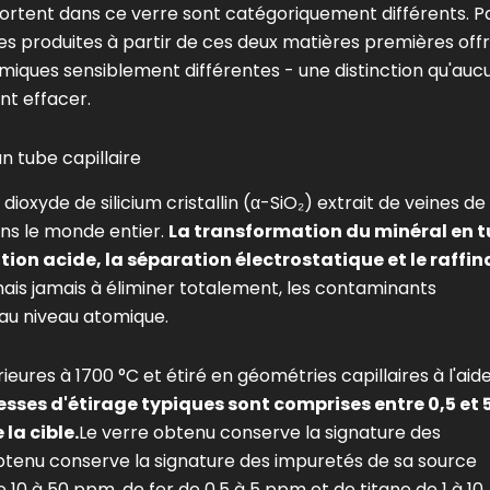
nsportent dans ce verre sont catégoriquement différents. P
s produites à partir de ces deux matières premières off
iques sensiblement différentes - une distinction qu'auc
nt effacer.
n tube capillaire
ioxyde de silicium cristallin (α-SiO₂) extrait de veines de
ns le monde entier.
La transformation du minéral en 
ation acide, la séparation électrostatique et le raffi
ais jamais à éliminer totalement, les contaminants
 au niveau atomique.
ures à 1700 °C et étiré en géométries capillaires à l'aid
tesses d'étirage typiques sont comprises entre 0,5 et 
la cible.
Le verre obtenu conserve la signature des
btenu conserve la signature des impuretés de sa source
10 à 50 ppm, de fer de 0,5 à 5 ppm et de titane de 1 à 10