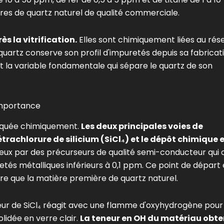
es de quartz naturel de qualité commerciale.
s la vitrification.
Elles sont chimiquement liées au rés
en quartz conserve son profil d'impuretés depuis sa fabricat
est la variable fondamentale qui sépare le quartz de son
 importance
abriquée chimiquement.
Les deux principales voies de
trachlorure de silicium (SiCl₄) et le dépôt chimique 
ux par des précurseurs de qualité semi-conducteur qui 
etés métalliques inférieurs à 0,1 ppm. Ce point de départ 
re que la matière première de quartz naturel.
apeur de SiCl₄ réagit avec une flamme d'oxyhydrogène pour
olidée en verre clair.
La teneur en OH du matériau obt