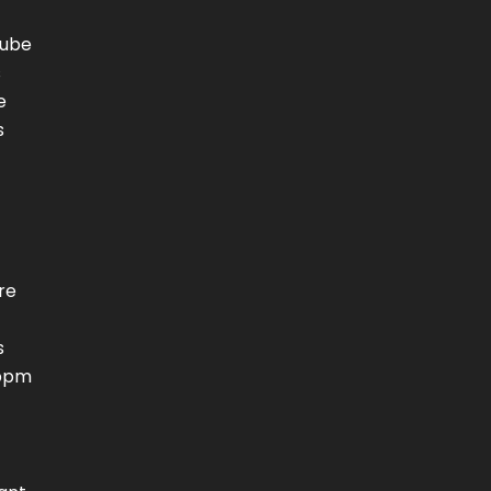
tube
s
e
s
re
s
 ppm