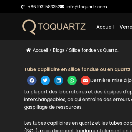
Skip
+86 19311583352
info@toquartz.com
to
content
Accueil
Verre
Accueil
/
Blogs
/
Silice fondue vs Quartz...
Tube capillaire en silice fondue ou en quartz 
Dernière mise à jo
La plupart des laboratoires et des équipes 
interchangeables, ce qui entraîne des erreurs
gaspillage de ressources.
Les tubes capillaires en quartz et les tubes c
(SiO₂), mais divergent fondamentalement en ce 