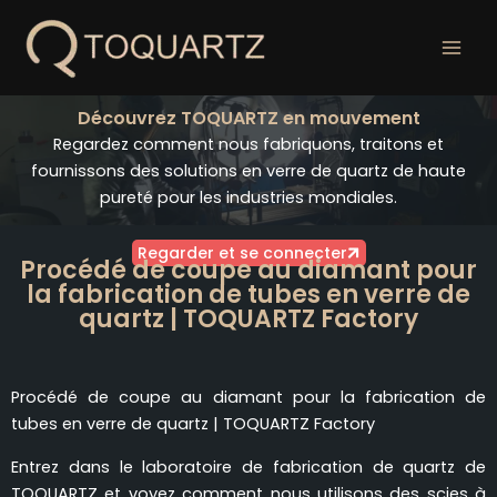
Skip
to
content
Découvrez TOQUARTZ en mouvement
Regardez comment nous fabriquons, traitons et
fournissons des solutions en verre de quartz de haute
pureté pour les industries mondiales.
Regarder et se connecter
Procédé de coupe au diamant pour
la fabrication de tubes en verre de
quartz | TOQUARTZ Factory
Procédé de coupe au diamant pour la fabrication de
tubes en verre de quartz | TOQUARTZ Factory
Entrez dans le laboratoire de fabrication de quartz de
TOQUARTZ et voyez comment nous utilisons des scies à