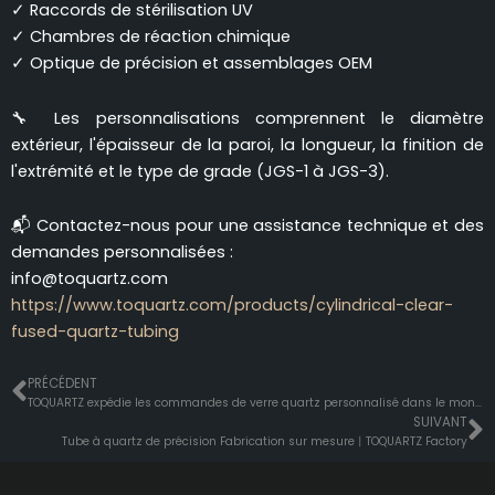
✓ Raccords de stérilisation UV
✓ Chambres de réaction chimique
✓ Optique de précision et assemblages OEM
🔧 Les personnalisations comprennent le diamètre
extérieur, l'épaisseur de la paroi, la longueur, la finition de
l'extrémité et le type de grade (JGS-1 à JGS-3).
📬 Contactez-nous pour une assistance technique et des
demandes personnalisées :
info@toquartz.com
https://www.toquartz.com/products/cylindrical-clear-
fused-quartz-tubing
PRÉCÉDENT
Prévenir
S
TOQUARTZ expédie les commandes de verre quartz personnalisé dans le monde entier丨Factory Directly
SUIVANT
Tube à quartz de précision Fabrication sur mesure丨TOQUARTZ Factory