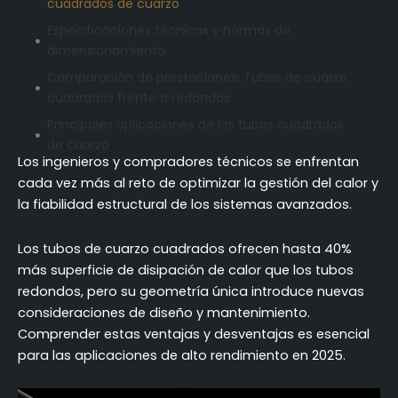
cuadrados de cuarzo
Especificaciones técnicas y normas de
dimensionamiento
Comparación de prestaciones: Tubos de cuarzo
cuadrados frente a redondos
Principales aplicaciones de los tubos cuadrados
de cuarzo
Los ingenieros y compradores técnicos se enfrentan
Consideraciones sobre el diseño de conjuntos de
cada vez más al reto de optimizar la gestión del calor y
tubos cuadrados
la fiabilidad estructural de los sistemas avanzados.
Protocolos de mecanizado y fabricación de tubos
cuadrados de cuarzo
Los tubos de cuarzo cuadrados ofrecen hasta 40%
Prácticas recomendadas de instalación y
más superficie de disipación de calor que los tubos
mantenimiento de tubos cuadrados de cuarzo
redondos, pero su geometría única introduce nuevas
consideraciones de diseño y mantenimiento.
Marco de evaluación de proveedores para tubos
cuadrados de cuarzo
Comprender estas ventajas y desventajas es esencial
para las aplicaciones de alto rendimiento en 2025.
Análisis coste-beneficio y adquisición de tubos
cuadrados de cuarzo