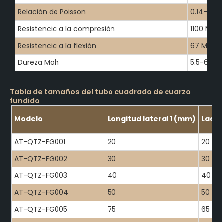
Relación de Poisson
0.14-0.17
Resistencia a la compresión
1100 MPa
Resistencia a la flexión
67 MPa
Dureza Moh
5.5-6.5
Tabla de tamaños del tubo cuadrado de cuarzo
fundido
Modelo
Longitud lateral 1 (mm)
Lado 
AT-QTZ-FG001
20
20
AT-QTZ-FG002
30
30
AT-QTZ-FG003
40
40
AT-QTZ-FG004
50
50
AT-QTZ-FG005
75
65