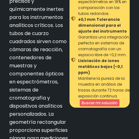
precisos y
espectrómetros en 18% en
comparación con los
químicamente inertes
tubos redondos.
para los instrumentos
±0,1 mm Tolerancia
analíticos críticos. Los
dimensional para el
ajuste del instrumento
tubos de cuarzo
Garantiza una integración
cuadrados sirven como
perfecta en sistemas de
cámaras de reacción,
cromatografía con un
espacio libre de <0,2 mm.
contenedores de
Lixiviación de iones
muestras y
metálicos bajos (<0,1
ppm)
componentes ópticos
Mantiene la pureza de la
en espectrómetros,
muestra en análisis de
sistemas de
trazas durante 72 horas de
exposición continua.
cromatografía y
Buscar mi solución
dispositivos analíticos
personalizados. La
geometría rectangular
proporciona superficies
planas para mediciones