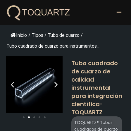
Ir
al
contenido
Inicio
/
Tipos
/
Tubo de cuarzo
/
Tubo cuadrado de cuarzo para instrumentos...
Tubo cuadrado
de cuarzo de
calidad
instrumental
para integración
científica-
TOQUARTZ
TOQUARTZ® Tubos
cuadrados de cuarzo