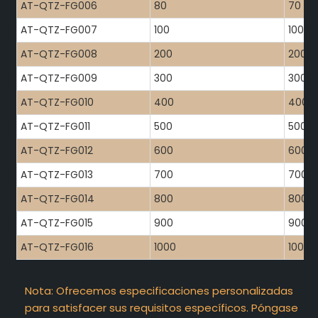
AT-QTZ-FG006
80
70
AT-QTZ-FG007
100
100
AT-QTZ-FG008
200
200
AT-QTZ-FG009
300
300
AT-QTZ-FG010
400
400
AT-QTZ-FG011
500
500
AT-QTZ-FG012
600
600
AT-QTZ-FG013
700
700
AT-QTZ-FG014
800
800
AT-QTZ-FG015
900
900
AT-QTZ-FG016
1000
1000
Nota: Ofrecemos especificaciones personalizadas
para satisfacer sus requisitos específicos. Póngase