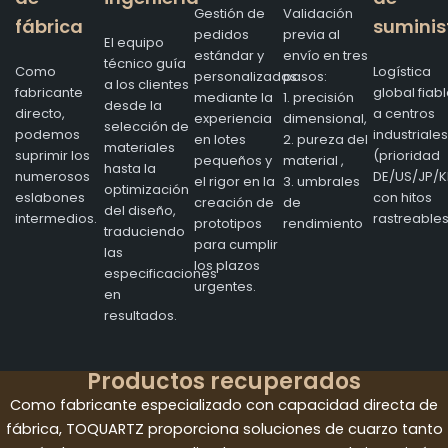
Gestión de
Validación
fábrica
suminis
pedidos
previa al
El equipo
estándar y
envío en tres
técnico guía
Como
Logística
personalizados
pasos:
a los clientes
fabricante
global fiab
mediante la
1. precisión
desde la
directo,
a centros
experiencia
dimensional,
selección de
podemos
industriales
en lotes
2. pureza del
materiales
suprimir los
(prioridad
pequeños y
material ,
hasta la
numerosos
DE/US/JP/K
el rigor en la
3. umbrales
optimización
eslabones
con hitos
creación de
de
del diseño,
intermedios.
rastreables
prototipos
rendimiento
traduciendo
para cumplir
las
los plazos
especificaciones
urgentes.
en
resultados.
Productos recuperados
Como fabricante especializado con capacidad directa de
fábrica, TOQUARTZ proporciona soluciones de cuarzo tanto