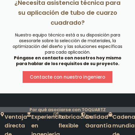
¿Necesita asistencia técnica para
su aplicación de tubo de cuarzo
cuadrado?
Nuestro equipo técnico está a su disposición para
asesorarle sobre la selección de materiales, la
optimización del diseño y las soluciones específicas
para cada aplicación.
Póngase en contacto con nosotros hoy mismo
para hablar de los requisitos de su proyecto.
Contacte con nuestro ingeniero
Por qué asociarse con TOQUARTZ
Ventaja
Experiencia
Fabricación
Calidad
Caden
directa
en
flexible
Garantía
mundia
de
ingeniería
de