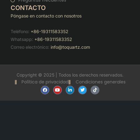
Preguntas frecuentes
CONTACTO
Póngase en contacto con nosotros
Teléfono:
+86-19311583352
Whatsapp:
+86-19311583352
Correo electrónico:
info@toquartz.com
Copyright © 2025 | Todos los derechos reservados.
Política de privacidad
Condiciones generales
F
Y
L
T
T
a
o
i
w
i
c
u
n
i
k
e
t
k
t
t
b
u
e
t
o
o
b
d
e
k
o
e
i
r
k
n
-
i
n