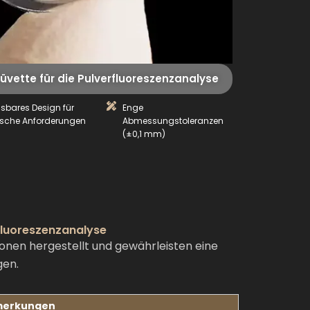
ette für die Pulverfluoreszenzanalyse
sbares Design für
Enge
fische Anforderungen
Abmessungstoleranzen
(±0,1 mm)
fluoreszenzanalyse
onen hergestellt und gewährleisten eine
gen.
erkungen