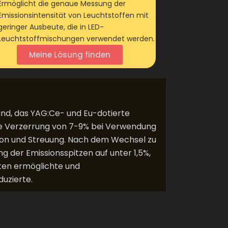
Ermöglicht die genaue Messung der
Emissionsintensität von Leuchtstoffen mit
geringer Ausbeute, die in LED-
Leuchtstoffmischungen verwendet werden.
Meine Lösung finden
and, das YAG:Ce- und Eu-dotierte
ale Verzerrung von 7-9% bei Verwendung
ion und Streuung. Nach dem Wechsel zu
er Emissionsspitzen auf unter 1,5%,
ten ermöglichte und
uzierte.