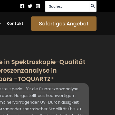
Suche
nach:
ffen About Us
Sofortiges Angebot
Kontakt
 in Spektroskopie-Qualität
uoreszenzanalyse in
abors -TOQUARTZ®
e, speziell für die Fluoreszenzanalyse
Proben. Hergestellt aus hochwertigem
 mit hervorragender UV-Durchlässigkeit
agender thermischer Stabilität (bis zu