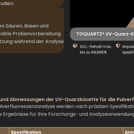
udien.
en Säuren, Basen und
lexible Probenvorbereitung
TOQUARTZ® UV-Quarz-Küv
etzung während der Analyse
SiO₂-Gehalt max.
Anpas
bis zu 99,995%
spezi
und Abmessungen der UV-Quarzküvette für die Pulver
verfluoreszenzanalyse werden nach präzisen Spezifikati
ge Ergebnisse für Ihre Forschungs- und Analyseanwendun
Spezifikation
Anm