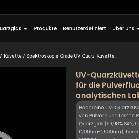
Offen Quartz Glass
O
uarzglas
Produkte
Benutzerdefiniert
Über uns
V-Küvette
/
Spektroskopie-Grade UV-Quarz-Küvette...
UV-Quarzküvette
für die Pulverfl
analytischen L
Hochreine UV-Quarzküvett
von Pulvern und festen 
Quarzglas (99,98% SiO₂)
(200nm-2500nm), hervorr