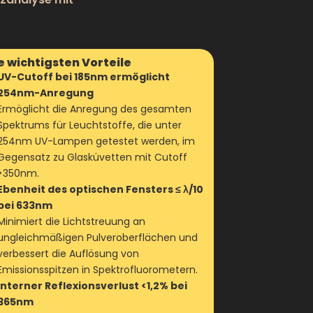
e wichtigsten Vorteile
UV-Cutoff bei 185nm ermöglicht
254nm-Anregung
Ermöglicht die Anregung des gesamten
Spektrums für Leuchtstoffe, die unter
254nm UV-Lampen getestet werden, im
Gegensatz zu Glasküvetten mit Cutoff
>350nm.
Ebenheit des optischen Fensters ≤ λ/10
bei 633nm
Minimiert die Lichtstreuung an
ungleichmäßigen Pulveroberflächen und
verbessert die Auflösung von
Emissionsspitzen in Spektrofluorometern.
Interner Reflexionsverlust <1,2% bei
365nm