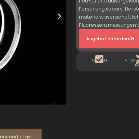
1100°C) und außergewöhn
Forschungslabors, Herst
materialwissenschaftlic
Fluoreszenzmessungen vo
Angebot anfordern
Kein MOQ
Kundensp
De
e Verwendung