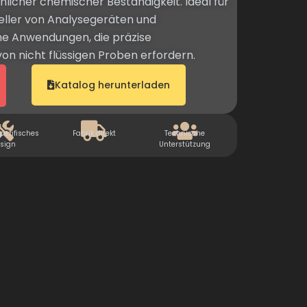
licher chemischer Beständigkeit. Ideal für
eller von Analysegeräten und
he Anwendungen, die präzise
n nicht flüssigen Proben erfordern.
Katalog herunterladen
ezifisches
Fabrik direkt
Technische
sign
Unterstützung