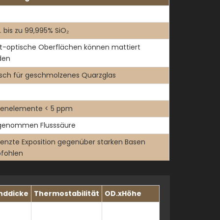
 bis zu 99,995% SiO₂
t-optische Oberflächen können mattiert
den
sch für geschmolzenes Quarzglas
renelemente < 5 ppm
genommen Flusssäure
enzte Exposition gegenüber starken Basen
fohlen
ne bekannten Einschränkungen
ddicke
Thermostabilität
OD.xHöhe
t den UV-, den sichtbaren und den Nah-IR-