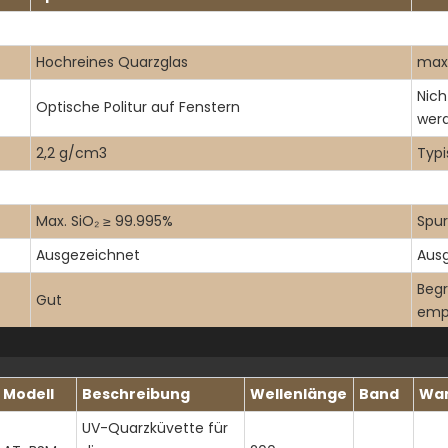
Hochreines Quarzglas
max.
Nich
Optische Politur auf Fenstern
wer
2,2 g/cm3
Typi
Max. SiO₂ ≥ 99.995%
Spu
Ausgezeichnet
Aus
Begr
Gut
emp
Kompatibel mit allen gängigen organischen
Kei
Lösungsmitteln
Modell
Beschreibung
Wellenlänge
Band
Wan
UV-Quarzküvette für
Deck
200nm - 2500nm