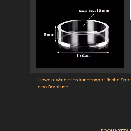
UV-Grenzwert
Brechungsindex
UV-Durchlässigkeit
Sichtbare Durchlässigkeit
4. Thermische Eigenschaften
Maximale Betriebstemperatur
Wärmeausdehnungskoeffizient
Hinweis: Wir bieten kundenspezifische Spez
Widerstandsfähigkeit gegen thermische Schocks
eine Beratung.
TOQUARTZ® L