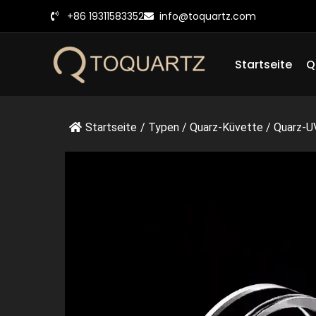
Zum
+86 19311583352
info@toquartz.com
Inhalt
springen
Startseite
Q
Startseite
/
Typen
/
Quarz-Küvette
/
Quarz-U