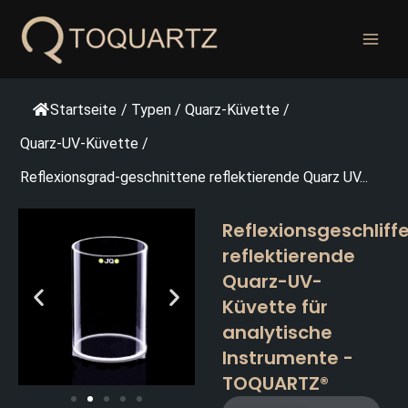
Zum
Inhalt
springen
Startseite
/
Typen
/
Quarz-Küvette
/
Quarz-UV-Küvette
/
Reflexionsgrad-geschnittene reflektierende Quarz UV...
Reflexionsgeschliff
reflektierende
Quarz-UV-
Küvette für
analytische
Instrumente -
TOQUARTZ®