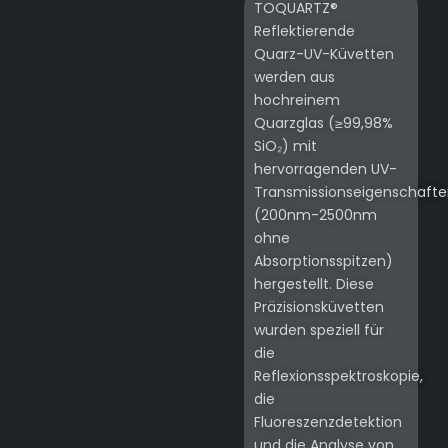
TOQUARTZ®
Reflektierende
Quarz-UV-Küvetten
werden aus
hochreinem
Quarzglas (≥99,98%
SiO₂) mit
hervorragenden UV-
Transmissionseigenschaft
(200nm-2500nm
ohne
Absorptionsspitzen)
hergestellt. Diese
Präzisionsküvetten
wurden speziell für
die
Reflexionsspektroskopie,
die
Fluoreszenzdetektion
und die Analyse von