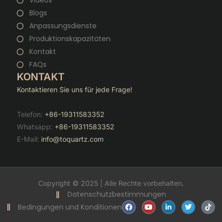
Videos
Blogs
Anpassungsdienste
Produktionskapazitäten
Kontakt
FAQs
KONTAKT
Kontaktieren Sie uns für jede Frage!
Telefon:
+86-19311583352
Whatsapp:
+86-19311583352
E-Mail:
info@toquartz.com
Copyright © 2025 | Alle Rechte vorbehalten.
Datenschutzbestimmungen
F
Y
V
T
T
Bedingungen und Konditionen
a
o
e
w
i
c
u
r
i
k