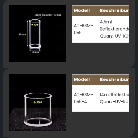
Modell
Beschreibung
4,5ml
AT-BSM-
Reflektierende
055
Quarz-UV-Küvett
Modell
Beschreibung
AT-BSM-
14ml Reflektieren
055-4
Quarz-UV-Küvett