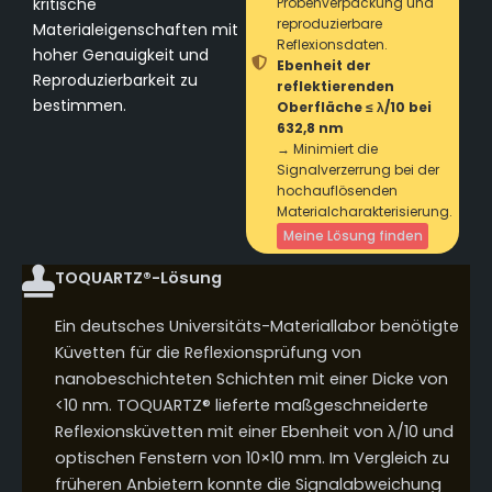
kritische
Probenverpackung und
reproduzierbare
Materialeigenschaften mit
Reflexionsdaten.
hoher Genauigkeit und
Ebenheit der
Reproduzierbarkeit zu
reflektierenden
bestimmen.
Oberfläche ≤ λ/10 bei
632,8 nm
→ Minimiert die
Signalverzerrung bei der
hochauflösenden
Materialcharakterisierung.
Meine Lösung finden
TOQUARTZ®-Lösung
Ein deutsches Universitäts-Materiallabor benötigte
Küvetten für die Reflexionsprüfung von
nanobeschichteten Schichten mit einer Dicke von
<10 nm. TOQUARTZ® lieferte maßgeschneiderte
Reflexionsküvetten mit einer Ebenheit von λ/10 und
optischen Fenstern von 10×10 mm. Im Vergleich zu
früheren Anbietern konnte die Signalabweichung