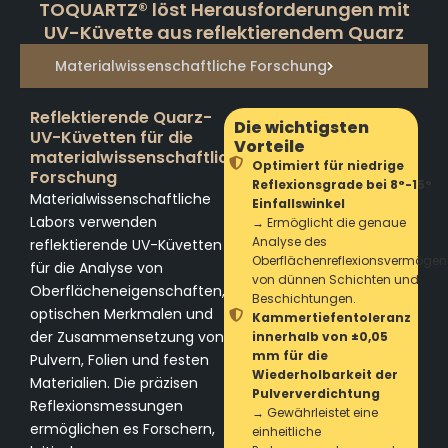
TOQUARTZ® löst Herausforderungen mit
UV-Küvette aus reflektierendem Quarz
Materialwissenschaftliche Forschung
Reflektierende Quarz-
Die wichtigsten
UV-Küvetten für die
Vorteile
materialwissenschaftliche
Optimiert für niedrige
Forschung
Reflexionsgrade bei 8°-15°
Materialwissenschaftliche
Einfallswinkel
Labors verwenden
→ Ermöglicht die genaue
Analyse des
reflektierende UV-Küvetten
Oberflächenreflexionsvermögen
für die Analyse von
von dünnen Schichten und
Oberflächeneigenschaften,
Beschichtungen.
optischen Merkmalen und
Kammertiefentoleranz
der Zusammensetzung von
innerhalb von ±0,05
mm für die
Pulvern, Folien und festen
Wiederholbarkeit der
Materialien. Die präzisen
Pulververdichtung
Reflexionsmessungen
→ Gewährleistet eine
ermöglichen es Forschern,
einheitliche