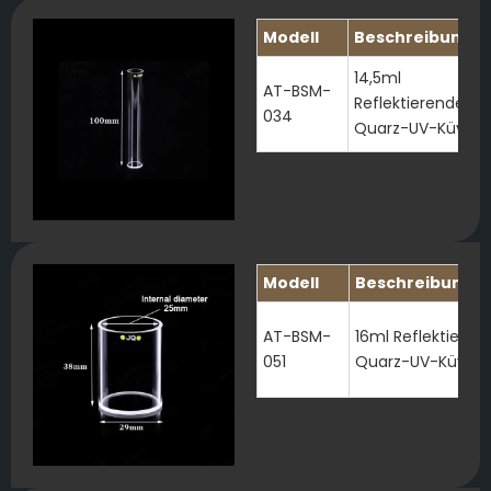
Modell
Beschreibung
14,5ml
AT-BSM-
Reflektierende
034
Quarz-UV-Küvett
Modell
Beschreibung
AT-BSM-
16ml Reflektieren
051
Quarz-UV-Küvett