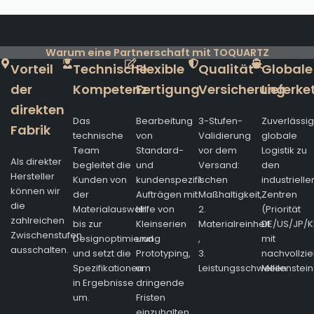
Warum eine Partnerschaft mit TOQUARTZ
Vorteil
Technische
Flexible
Qualität
Globale
der
Kompetenz
Fertigung
Versicherung
Lieferke
direkten
Das
Bearbeitung
3-Stufen-
Zuverlässi
Fabrik
technische
von
Validierung
globale
Team
Standard-
vor dem
Logistik zu
Als direkter
begleitet die
und
Versand:
den
Hersteller
Kunden von
kundenspezifischen
1.
industrielle
können wir
der
Aufträgen mit
Maßhaltigkeit,
Zentren
die
Materialauswahl
Hilfe von
2.
(Priorität
zahlreichen
bis zur
Kleinserien
Materialreinheit
DE/US/JP/K
Zwischenstufen
Designoptimierung
und
,
mit
ausschalten.
und setzt die
Prototyping,
3.
nachvollzi
Spezifikationen
um
Leistungsschwellen
Meilenstein
in Ergebnisse
dringende
um.
Fristen
einzuhalten.