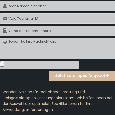
Name
E-
Mail
Name
Nachricht
Jetzt sofortiges Angebot
Wenden Sie sich für technische Beratung und
Preisgestaltung an unser Ingenieurteam. Wir helfen Ihnen bei
der Auswahl der optimalen Spezifikationen für Ihre
Anwendungsanforderungen.