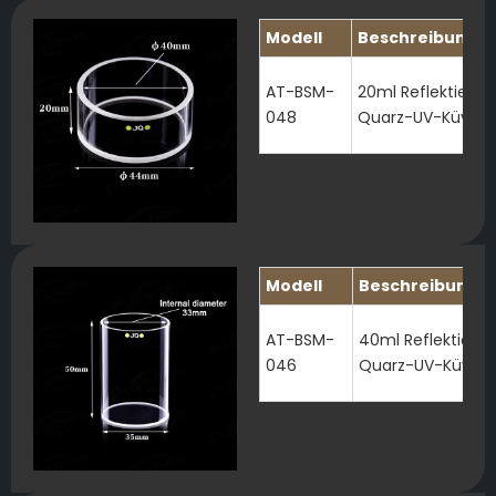
Modell
Beschreibung
AT-BSM-
20ml Reflektiere
048
Quarz-UV-Küvett
Modell
Beschreibung
AT-BSM-
40ml Reflektiere
046
Quarz-UV-Küvett