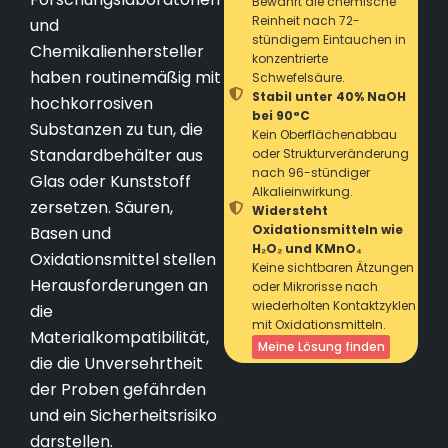
Bewahrt die chemische
Reinheit nach 72-
und
stündigem Eintauchen in
Chemikalienhersteller
konzentrierte
haben routinemäßig mit
Schwefelsäure.
Stabil unter 40% NaOH
hochkorrosiven
bei 90°C
Substanzen zu tun, die
Kein Oberflächenabbau
Standardbehälter aus
oder Strukturveränderung
nach 96-stündiger
Glas oder Kunststoff
Alkalieinwirkung.
zersetzen. Säuren,
Widersteht
Oxidationsmitteln wie
Basen und
H₂O₂ und KMnO₄
Oxidationsmittel stellen
Keine sichtbaren Ätzungen
Herausforderungen an
oder Mikrorisse nach
wiederholten Kontaktzyklen
die
mit Oxidationsmitteln.
Materialkompatibilität,
Meine Lösung finden
die die Unversehrtheit
der Proben gefährden
und ein Sicherheitsrisiko
darstellen.