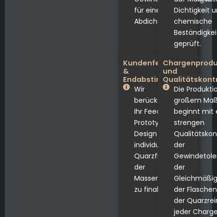
für eine präzise
Dichtigkeit 
Abdichtung.
chemische
Beständigkei
geprüft.
Kundenfeedback
Chargenprodu
&
und
Endabstimmung
Qualitätskontr
Wir
Die Produktio
berücksichtigen
großem Maß
Ihr Feedback zum
beginnt mit 
Prototyp, um das
strengen
Design der
Qualitätskon
individuellen
der
Quarzflasche vor
Gewindetole
der
der
Massenproduktion
Gleichmäßig
zu finalisieren.
der Flasche
der Quarzrei
jeder Charge