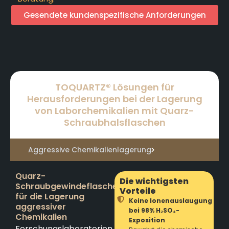
Gesendete kundenspezifische Anforderungen
TOQUARTZ® Lösungen für
Herausforderungen bei der Lagerung
von Laborchemikalien mit Quarz-
Schraubhalsflaschen
Aggressive Chemikalienlagerung
Quarz-
Die wichtigsten
Schraubgewindeflaschen
Vorteile
für die Lagerung
Keine Ionenauslaugung
aggressiver
bei 98% H₂SO₄-
Chemikalien
Exposition
Forschungslaboratorien