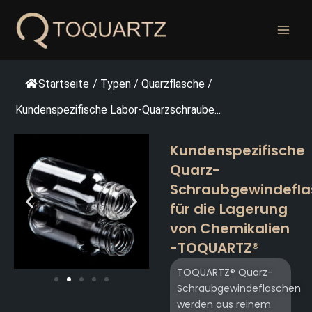
Zum
Inhalt
springen
Startseite
/
Typen
/
Quarzflasche
/
Kundenspezifische Labor-Quarzschraube...
Kundenspezifische
Quarz-
Schraubgewindefla
für die Lagerung
von Chemikalien
-TOQUARTZ®
TOQUARTZ® Quarz-
Schraubgewindeflaschen
werden aus reinem