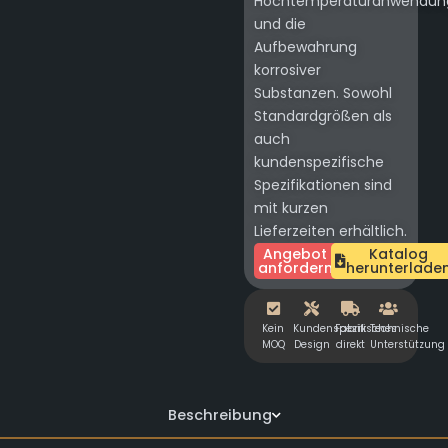
Hochtemperaturanwendun
und die
Aufbewahrung
korrosiver
Substanzen. Sowohl
Standardgrößen als
auch
kundenspezifische
Spezifikationen sind
mit kurzen
Lieferzeiten erhältlich.
Angebot
Katalog
anfordern
herunterlade
Kein
Kundenspezifisches
Fabrik
Technische
MOQ
Design
direkt
Unterstützung
Beschreibung