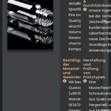
&
detaillierte
Durchführbark
Spezifikationen für
Unsere Ingen
Ihre individuelle
bei der Verfe
Quarzgewindeflasche,
Zeichnungen
einschließlich
kundenspezi
Volumen, GL-
Laborflasche
Gewindetyp und
neue Zeichn
chemischer
Grundlage Ih
Kompatibilität.
Anwendungs
Bestätigung
Herstellung
der
und
Material-
Prüfung
und
von
Gewindespezifikation
Prototypen
Wir bestätigen die
Eine
Quarzqualität
Musterflasc
(≥99.99% SiO₂), die
Schraubvers
Wandstärke und die
aus Quarz wi
GL14/GL18/GL25-
hergestellt 
Gewindeabmessungen
auf Maßhalti