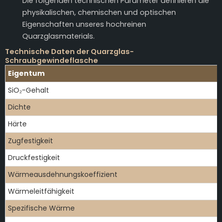
Die folgenden technischen Parameter definieren die
physikalischen, chemischen und optischen
Eigenschaften unseres hochreinen
Quarzglasmaterials.
Technische Daten der Quarzglas-
Schraubgewindeflasche
Eigentum
SiO₂-Gehalt
Dichte
Härte
Zugfestigkeit
Druckfestigkeit
Wärmeausdehnungskoeffizient
Wärmeleitfähigkeit
Spezifische Wärme