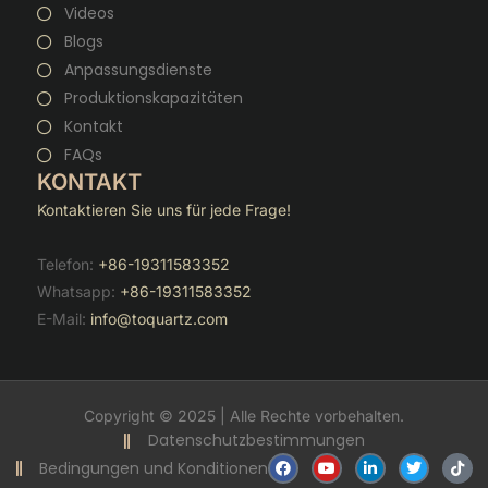
Videos
Blogs
Anpassungsdienste
Produktionskapazitäten
Kontakt
FAQs
KONTAKT
Kontaktieren Sie uns für jede Frage!
Telefon:
+86-19311583352
Whatsapp:
+86-19311583352
E-Mail:
info@toquartz.com
Copyright © 2025 | Alle Rechte vorbehalten.
Datenschutzbestimmungen
F
Y
V
T
T
Bedingungen und Konditionen
a
o
e
w
i