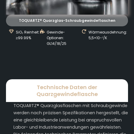
TOQUARTZ® Quarzglas-Schraubgewindeflaschen
SiO₂ Reinheit:
Gewinde-
Wärmeausdehnung:
≥99.99%
Optionen:
5,5×10-⁷/K
GL14/18/25
Technische Daten der
Quarzgewindeflasche
TOQUARTZ® Quarzglasflaschen mit Schraubgewinde
werden nach präzisen Spezifikationen hergestellt, die
eine gleichbleibende Leistung bei anspruchsvollen
Labor- und Industrieanwendungen gewährleisten.