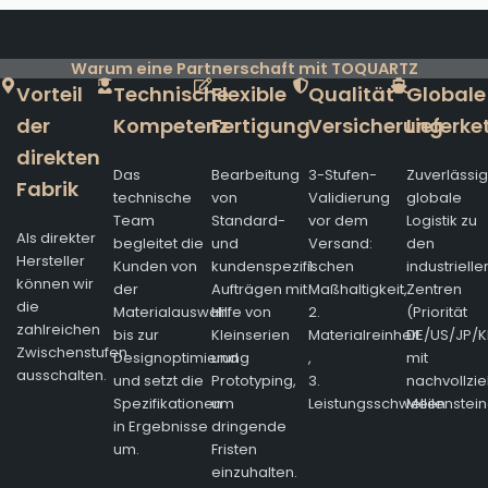
Warum eine Partnerschaft mit TOQUARTZ
Vorteil
Technische
Flexible
Qualität
Globale
der
Kompetenz
Fertigung
Versicherung
Lieferke
direkten
Das
Bearbeitung
3-Stufen-
Zuverlässi
Fabrik
technische
von
Validierung
globale
Team
Standard-
vor dem
Logistik zu
Als direkter
begleitet die
und
Versand:
den
Hersteller
Kunden von
kundenspezifischen
1.
industrielle
können wir
der
Aufträgen mit
Maßhaltigkeit,
Zentren
die
Materialauswahl
Hilfe von
2.
(Priorität
zahlreichen
bis zur
Kleinserien
Materialreinheit
DE/US/JP/K
Zwischenstufen
Designoptimierung
und
,
mit
ausschalten.
und setzt die
Prototyping,
3.
nachvollzi
Spezifikationen
um
Leistungsschwellen
Meilenstein
in Ergebnisse
dringende
um.
Fristen
einzuhalten.