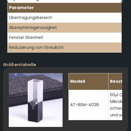
Parameter
Übertragungsbereich
Absorptionsgenauigkeit
Fenster Ebenheit
Reduzierung von Streulicht
Größentabelle
Modell
Beschrei
50μl Quar
Mikroküve
AT-BSM-4028
schwarze
und schwa