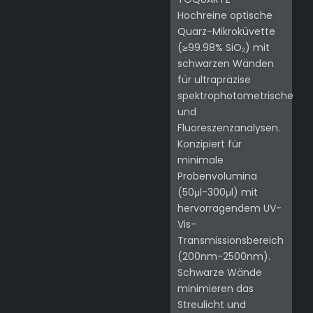
Hochreine optische
Quarz-Mikroküvette
(≥99.98% SiO₂) mit
schwarzen Wänden
für ultrapräzise
spektrophotometrische
und
Fluoreszenzanalysen.
Konzipiert für
minimale
Probenvolumina
(50μl-300μl) mit
hervorragendem UV-
Vis-
Transmissionsbereich
(200nm-2500nm).
Schwarze Wände
minimieren das
Streulicht und