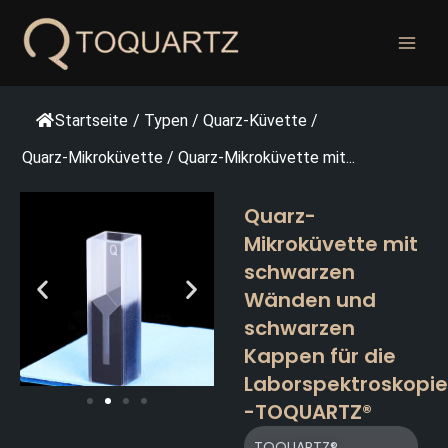
Zum
Inhalt
springen
Startseite
/
Typen
/
Quarz-Küvette
/
Quarz-Mikroküvette
/
Quarz-Mikroküvette mit...
Quarz-
Mikroküvette mit
schwarzen
Wänden und
schwarzen
Kappen für die
Laborspektroskopie
-TOQUARTZ®
TOQUARTZ®