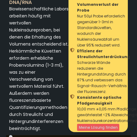
DNA/RNA
Volumenverlust der
Biowissenschaftliche Labors
Probe
arbeiten häufig mit
Nur 50μl Probe erforderlich
gegenüber 1-3ml in
wertvollen
Standardküvetten,
Nukleinsäureproben, bei
wodurch der
denen die Erhaltung des
Nukleinsäureabfall um
Volumens entscheidend ist.
über 95% reduziert wird.
Herkömmliche Küvetten
Effizienz der
Streulichtunterdrückung
erfordern erhebliche
Schwarze Wände
Probenvolumina (1-3 ml),
reduzieren die
was zu einer
Hintergrundstörung durch
Verschwendung von
87% und verbessern das
wertvollem Material führt.
Signal-Rausch-Verhältnis
der Fluoreszenz.
Außerdem werden
Konsistente optische
fluoreszenzbasierte
Pfadgenauigkeit
Quantifizierungsmethoden
10,00 mm ±0,05 mm Pfadlänge
durch Streulicht und
gewährleistet <2% Abweichung 
Nukleinsäurekonzentrationsme
Hintergrundinterferenzen
Meine Lösung finden
beeinträchtigt.