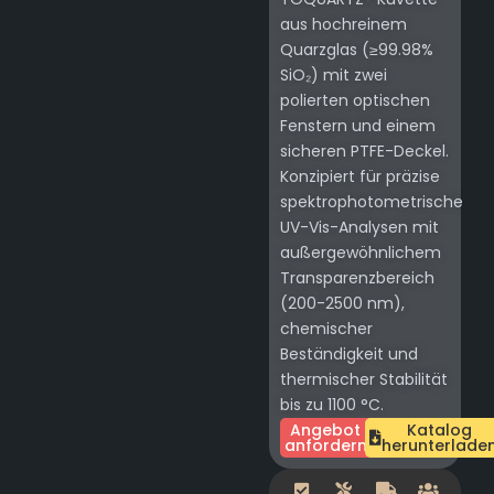
aus hochreinem
Quarzglas (≥99.98%
SiO₂) mit zwei
polierten optischen
Fenstern und einem
sicheren PTFE-Deckel.
Konzipiert für präzise
spektrophotometrische
UV-Vis-Analysen mit
außergewöhnlichem
Transparenzbereich
(200-2500 nm),
chemischer
Beständigkeit und
thermischer Stabilität
bis zu 1100 °C.
Angebot
Katalog
anfordern
herunterlade