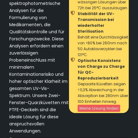
wässrigen Lösungen über
spektrophotometrische
72h bei 25°C auszulaugen.
Analysen für die
Stabilität der UV-
Formulierung von
Transmission bei
Medikamenten, die
wiederholter
Qualitätskontrolle und für
Sterilisation
Behält eine Durchlässigkeit
Forschungszwecke. Diese
von >80% bei 260nm nach
Analysen erfordern einen
50 Autoklavierzyklen bei
zuverlässigen
121°C.
Probeneinschluss mit
Optische Konsistenz
von Charge zu Charge
minimalem
für QC-
Kontaminationsrisiko und
Reproduzierbarkeit
hoher optischer Klarheit im
Gepaarte Küvetten zeigen
gesamten UV-Vis-
<0,3% Abweichung in der
Spektrum. Unsere Zwei-
Absorption bei 280nm über
100 Einheiten hinweg.
Fenster-Quarzküvetten mit
Meine Lösung finden
PTFE-Deckeln sind die
ideale Lösung für diese
anspruchsvollen
Anwendungen.