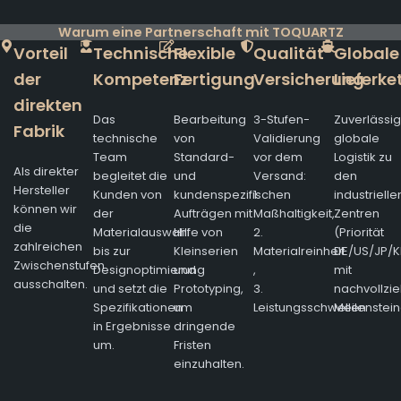
Warum eine Partnerschaft mit TOQUARTZ
Vorteil
Technische
Flexible
Qualität
Globale
der
Kompetenz
Fertigung
Versicherung
Lieferke
direkten
Das
Bearbeitung
3-Stufen-
Zuverlässi
Fabrik
technische
von
Validierung
globale
Team
Standard-
vor dem
Logistik zu
Als direkter
begleitet die
und
Versand:
den
Hersteller
Kunden von
kundenspezifischen
1.
industrielle
können wir
der
Aufträgen mit
Maßhaltigkeit,
Zentren
die
Materialauswahl
Hilfe von
2.
(Priorität
zahlreichen
bis zur
Kleinserien
Materialreinheit
DE/US/JP/K
Zwischenstufen
Designoptimierung
und
,
mit
ausschalten.
und setzt die
Prototyping,
3.
nachvollzi
Spezifikationen
um
Leistungsschwellen
Meilenstein
in Ergebnisse
dringende
um.
Fristen
einzuhalten.