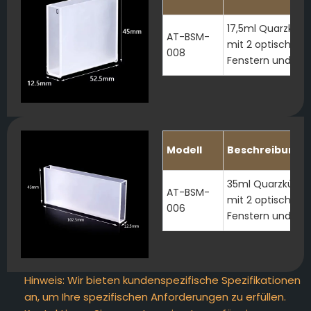
17,5ml Quarzküve
AT-BSM-
mit 2 optischen
008
Fenstern und Dec
Modell
Beschreibung
35ml Quarzküvet
AT-BSM-
mit 2 optischen
006
Fenstern und Dec
Hinweis: Wir bieten kundenspezifische Spezifikationen
an, um Ihre spezifischen Anforderungen zu erfüllen.