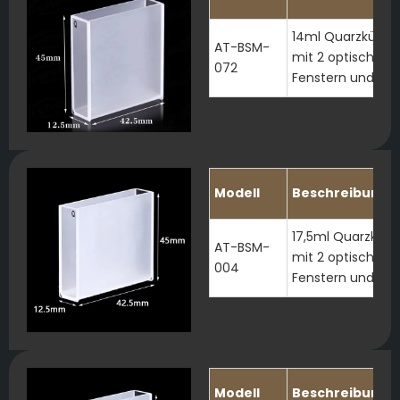
14ml Quarzküvet
AT-BSM-
mit 2 optischen
072
Fenstern und Dec
Modell
Beschreibung
17,5ml Quarzküve
AT-BSM-
mit 2 optischen
004
Fenstern und Dec
Modell
Beschreibung