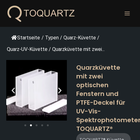
Zum
Inhalt
springen
Startseite
/
Typen
/
Quarz-Küvette
/
Quarz-UV-Küvette
/
Quarzküvette mit zwei...
Quarzküvette
mit zwei
optischen
Fenstern und
PTFE-Deckel für
UV-Vis-
Spektrophotomete
TOQUARTZ®
TOQUARTZ® Küvette