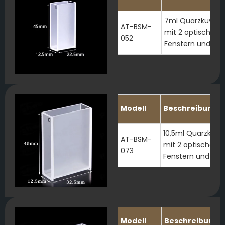
7ml Quarzküvett
AT-BSM-
mit 2 optischen
052
Fenstern und Dec
Modell
Beschreibung
10,5ml Quarzküve
AT-BSM-
mit 2 optischen
073
Fenstern und Dec
Modell
Beschreibung