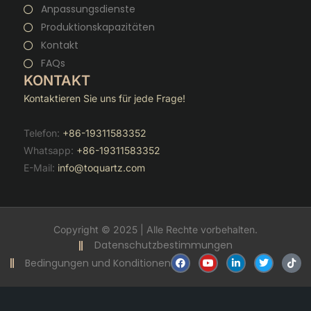
Anpassungsdienste
Produktionskapazitäten
Kontakt
FAQs
KONTAKT
Kontaktieren Sie uns für jede Frage!
Telefon:
+86-19311583352
Whatsapp:
+86-19311583352
E-Mail:
info@toquartz.com
Copyright © 2025 | Alle Rechte vorbehalten.
Datenschutzbestimmungen
F
Y
V
T
T
Bedingungen und Konditionen
a
o
e
w
i
c
u
r
i
k
e
t
l
t
t
b
u
i
t
o
o
b
n
e
k