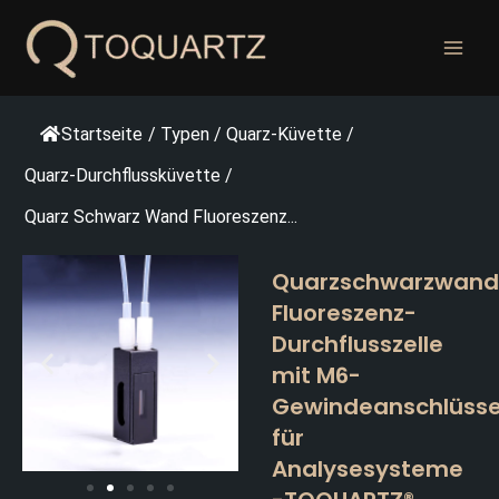
Zum
Inhalt
springen
Startseite
/
Typen
/
Quarz-Küvette
/
Quarz-Durchflussküvette
/
Quarz Schwarz Wand Fluoreszenz...
Quarzschwarzwand
Fluoreszenz-
Durchflusszelle
mit M6-
Gewindeanschlüss
für
Analysesysteme