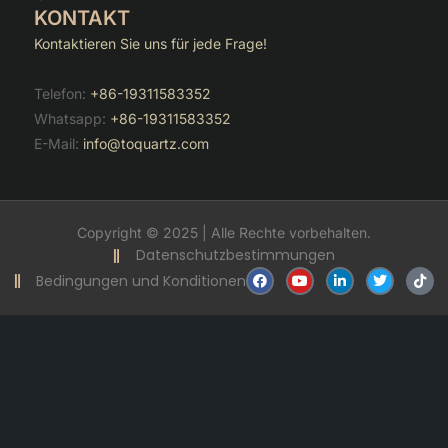
KONTAKT
Kontaktieren Sie uns für jede Frage!
Telefon:
+86-19311583352
Whatsapp:
+86-19311583352
E-Mail:
info@toquartz.com
Copyright © 2025 | Alle Rechte vorbehalten.
Datenschutzbestimmungen
F
Y
V
T
T
Bedingungen und Konditionen
a
o
e
w
i
c
u
r
i
k
e
t
l
t
t
b
u
i
t
o
o
b
n
e
k
o
e
k
r
k
t
i
n