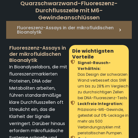
Quarzschwarzwand-Fluoreszenz-
Durchflusszelle mit M6-
Gewindeanschlüssen
Fluoreszenz-Assays in der mikrofluidischen
Bioanalytik
Fluoreszenz-Assays in
Die wichtigsten
der mikrofluidischen
Vorteile
Bioanalytik
Signal-Rausch-
In Bioanalyselabors, die mit
Verhältnis:
fluoreszenzmarkierten
Das Design der schwarzen
Wand verbessert das SNR
Proteinen, DNA oder
um bis zu 28% im Vergleich
Metaboliten arbeiten,
zu durchsichtigen Zellen
führen standardmäßige
bei DNA-Fluoreszenz-Tests.
klare Durchflusszellen oft
Leckfreie Integration:
Streulicht ein, das die
Präzisions-M6-Gewinde,
getestet auf 0%-Leckage in
Klarheit der Signale
mehr als 500
verringert. Darüber hinaus
Verbindungszyklen mit
erfordern mikrofluidische
peristaltischen Pumpen.
Systeme schnelle und