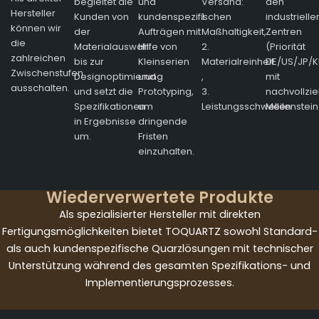
begleitet die
und
Versand:
den
Hersteller
Kunden von
kundenspezifischen
1.
industrielle
können wir
der
Aufträgen mit
Maßhaltigkeit,
Zentren
die
Materialauswahl
Hilfe von
2.
(Priorität
zahlreichen
bis zur
Kleinserien
Materialreinheit
DE/US/JP/K
Zwischenstufen
Designoptimierung
und
,
mit
ausschalten.
und setzt die
Prototyping,
3.
nachvollzi
Spezifikationen
um
Leistungsschwellen
Meilenstein
in Ergebnisse
dringende
um.
Fristen
einzuhalten.
Wiederverwertete Produkte
Als spezialisierter Hersteller mit direkten
Fertigungsmöglichkeiten bietet TOQUARTZ sowohl Standard-
als auch kundenspezifische Quarzlösungen mit technischer
Unterstützung während des gesamten Spezifikations- und
Implementierungsprozesses.