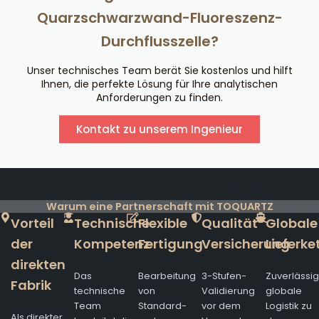
Quarzschwarzwand-Fluoreszenz-
Durchflusszelle?
Unser technisches Team berät Sie kostenlos und hilft
Ihnen, die perfekte Lösung für Ihre analytischen
Anforderungen zu finden.
Kontakt zu unserem Ingenieur
Warum eine Partnerschaft mit TOQUARTZ
Vorteil
Technische
Flexible
Qualität
Globale
der
Kompetenz
Fertigung
Versicherung
Lieferke
direkten
Das
Bearbeitung
3-Stufen-
Zuverlässi
Fabrik
technische
von
Validierung
globale
Team
Standard-
vor dem
Logistik zu
Als direkter