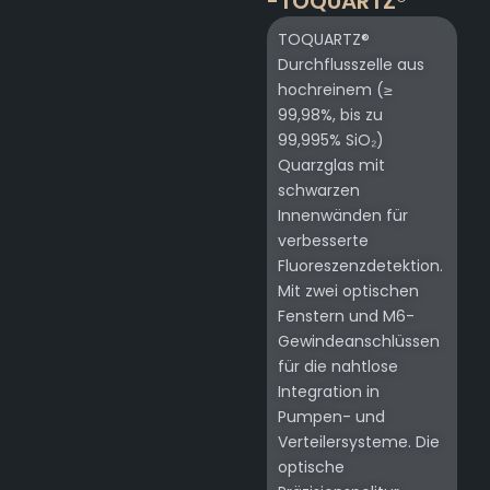
-TOQUARTZ®
TOQUARTZ®
Durchflusszelle aus
hochreinem (≥
99,98%, bis zu
99,995% SiO₂)
Quarzglas mit
schwarzen
Innenwänden für
verbesserte
Fluoreszenzdetektion.
Mit zwei optischen
Fenstern und M6-
Gewindeanschlüssen
für die nahtlose
Integration in
Pumpen- und
Verteilersysteme. Die
optische