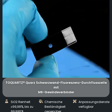
TOQUARTZ® Quarz Schwarzwand-Fluoreszenz-Durchflusszelle
mit
M6-Gewindeverbinder
SiO2 Reinheit
Chemische
Anpassungsdienste
≥99,98%, bis zu
Beständigkeit
verfügbar
99,995%
gegenüber