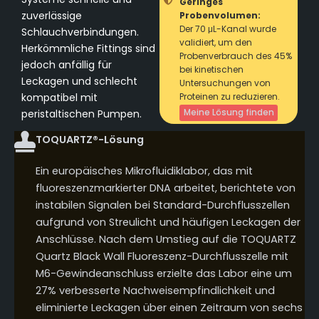
Geringes
zuverlässige
Probenvolumen:
Der 70 μL-Kanal wurde
Schlauchverbindungen.
validiert, um den
Herkömmliche Fittings sind
Probenverbrauch des 45%
jedoch anfällig für
bei kinetischen
Leckagen und schlecht
Untersuchungen von
kompatibel mit
Proteinen zu reduzieren.
Meine Lösung finden
peristaltischen Pumpen.
TOQUARTZ®-Lösung
Ein europäisches Mikrofluidiklabor, das mit
fluoreszenzmarkierter DNA arbeitet, berichtete von
instabilen Signalen bei Standard-Durchflusszellen
aufgrund von Streulicht und häufigen Leckagen der
Anschlüsse. Nach dem Umstieg auf die TOQUARTZ
Quartz Black Wall Fluoreszenz-Durchflusszelle mit
M6-Gewindeanschluss erzielte das Labor eine um
27% verbesserte Nachweisempfindlichkeit und
eliminierte Leckagen über einen Zeitraum von sechs