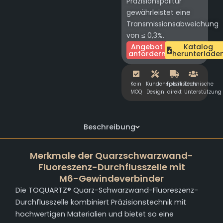
Präzisionspolitur
gewährleistet eine
Transmissionsabweichung
von ≤ 0,3%.
Angebot
Katalog
anfordern
herunterlade
Kein
Kundenspezifisches
Fabrik
Technische
MOQ
Design
direkt
Unterstützung
Beschreibung
Merkmale der Quarzschwarzwand-
Fluoreszenz-Durchflusszelle mit
M6-Gewindeverbinder
Die TOQUARTZ® Quarz-Schwarzwand-Fluoreszenz-
Durchflusszelle kombiniert Präzisionstechnik mit
hochwertigen Materialien und bietet so eine