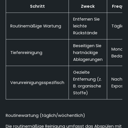
Schritt
Zweck
Freque
Entfernen Sie
Routinemäßige Wartung
leichte
Täglich
Rückstände
Beseitigen Sie
Monatli
Tiefenreinigung
hartnäckige
Bedarf
Ablagerungen
Gezielte
Entfernung (z.
Nach b
Verunreinigungsspezifisch
B. organische
Exposit
Stoffe)
Routinewartung (täglich/wöchentlich)
Die routinemäßige Reinigung umfasst das Abspülen mit