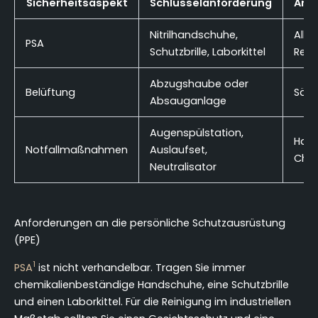
Sicherheitsaspekt
Schlüsselanforderung
Anw
Nitrilhandschuhe,
Alle
PSA
Schutzbrille, Laborkittel
Rein
Abzugshaube oder
Belüftung
Säur
Absauganlage
Augenspülstation,
Hand
Notfallmaßnahmen
Auslaufset,
Chem
Neutralisator
Anforderungen an die persönliche Schutzausrüstung
(PPE)
1
PSA
ist nicht verhandelbar. Tragen Sie immer
chemikalienbeständige Handschuhe, eine Schutzbrille
und einen Laborkittel. Für die Reinigung im industriellen