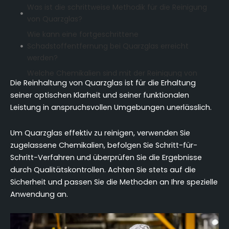
Was ist die schrittweise Methodik für die Reinigung
von Quarzglas?
Wie kann eine fortgeschrittene
Schadstoffentfernung bei Quarzglas erreicht
werden?
Welche Chemikalien sind mit der Reinigung von
Die Reinhaltung von Quarzglas ist für die Erhaltung
Quarzglas verträglich?
seiner optischen Klarheit und seiner funktionalen
Wie kann die Ausrüstung für die
Leistung in anspruchsvollen Umgebungen unerlässlich.
Quarzglasreinigung optimiert werden?
Welche Qualitätssicherungsprotokolle
Um Quarzglas effektiv zu reinigen, verwenden Sie
gewährleisten die Sauberkeit von Quarzglas?
zugelassene Chemikalien, befolgen Sie Schritt-für-
Wie kann die Quarzglasreinigung an verschiedene
Schritt-Verfahren und überprüfen Sie die Ergebnisse
Szenarien angepasst werden?
durch Qualitätskontrollen. Achten Sie stets auf die
Schlussfolgerung
Sicherheit und passen Sie die Methoden an Ihre spezielle
Anwendung an.
FAQ (Häufig gestellte Fragen)