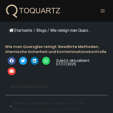
Zum
Inhalt
springen
Startseite
/
Blogs
/
Wie reinigt man Quarz...
Wie man Quarzglas reinigt: Bewährte Methoden,
chemische Sicherheit und Kontaminationskontrolle
Zuletzt aktualisiert:
07/17/2025
Inhaltsübersicht
Welche Sicherheitsprotokolle sind für die
Reinigung von Quarzglas erforderlich?