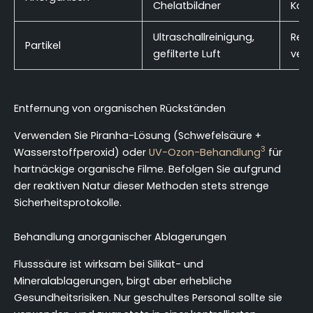
Chelatbildner
Kont
Ultraschallreinigung,
Rek
Partikel
gefilterte Luft
ver
Entfernung von organischen Rückständen
Verwenden Sie Piranha-Lösung (Schwefelsäure +
3
Wasserstoffperoxid) oder
UV-Ozon-Behandlung
für
hartnäckige organische Filme. Befolgen Sie aufgrund
der reaktiven Natur dieser Methoden stets strenge
Sicherheitsprotokolle.
Behandlung anorganischer Ablagerungen
Flusssäure ist wirksam bei Silikat- und
Mineralablagerungen, birgt aber erhebliche
Gesundheitsrisiken. Nur geschultes Personal sollte sie