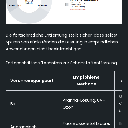
Die fortschrittliche Entfernung stellt sicher, dass selbst
Spuren von Rückständen die Leistung in empfindlichen
Anwendungen nicht beeinträchtigen.
Fortgeschrittene Techniken zur Schadstoffentfernung
Empfohlene
Verunreinigungsart
An
Methode
Mit 
Piranha-Lösung, UV-
Bio
Vors
Ozon
beh
Fluorwasserstoffsäure,
Erfo
Anorganisch