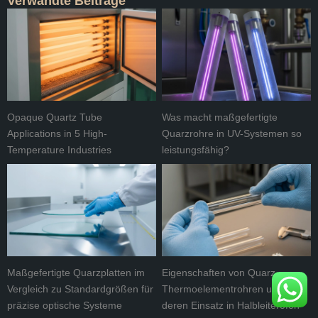
Verwandte Beiträge
Opaque Quartz Tube
Was macht maßgefertigte
Applications in 5 High-
Quarzrohre in UV-Systemen so
Temperature Industries
leistungsfähig?
Maßgefertigte Quarzplatten im
Eigenschaften von Quarz-
Vergleich zu Standardgrößen für
Thermoelementrohren und
präzise optische Systeme
deren Einsatz in Halbleiteröfen