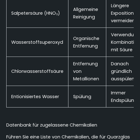
Längere
Allgemeine
Salpetersäure (HNO₃)
Exposition
Reinigung
vermeiden
Verwendung 
Organische
Wasserstoffsuperoxyd
Kombination
Entfernung
mit Säure
Entfernung
Danach
Chlorwasserstoffsäure
von
gründlich
Metallionen
ausspülen
Immer
Entionisiertes Wasser
Spülung
Endspülung
Datenbank für zugelassene Chemikalien
Führen Sie eine Liste von Chemikalien, die für Quarzglas