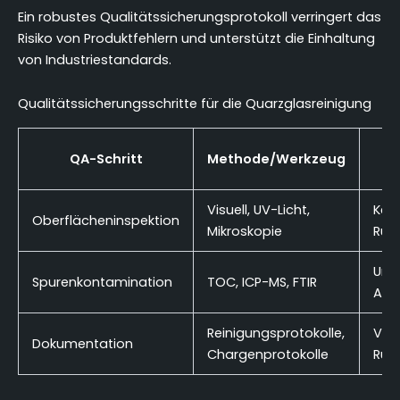
Ein robustes Qualitätssicherungsprotokoll verringert das
Risiko von Produktfehlern und unterstützt die Einhaltung
von Industriestandards.
Qualitätssicherungsschritte für die Quarzglasreinigung
K
QA-Schritt
Methode/Werkzeug
Visuell, UV-Licht,
Kein
Oberflächeninspektion
Mikroskopie
Rüc
Unte
Spurenkontamination
TOC, ICP-MS, FTIR
Anw
Reinigungsprotokolle,
Voll
Dokumentation
Chargenprotokolle
Rück