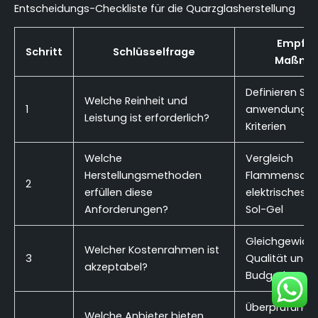
Entscheidungs-Checkliste für die Quarzglasherstellung
Empfoh
Schritt
Schlüsselfrage
Maßna
Definieren Sie
Welche Reinheit und
1
anwendungssp
Leistung ist erforderlich?
Kriterien
Welche
Vergleich
Herstellungsmethoden
Flammenschm
2
erfüllen diese
elektrisches 
Anforderungen?
Sol-Gel
Gleichgewicht
Welcher Kostenrahmen ist
3
Qualität und
akzeptabel?
Budgetbesch
Überprüfung 
Welche Anbieter bieten