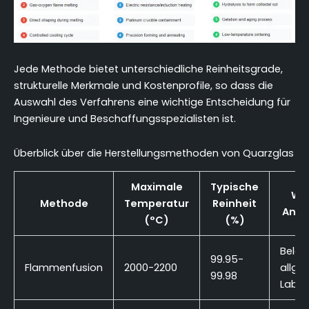
Jede Methode bietet unterschiedliche Reinheitsgrade,
strukturelle Merkmale und Kostenprofile, so dass die
Auswahl des Verfahrens eine wichtige Entscheidung für
Ingenieure und Beschaffungsspezialisten ist.
Überblick über die Herstellungsmethoden von Quarzglas
Maximale
Typische
Wic
Methode
Temperatur
Reinheit
Anw
(°C)
(%)
Beleu
99.95-
Flammenfusion
2000-2200
allge
99.98
Labor