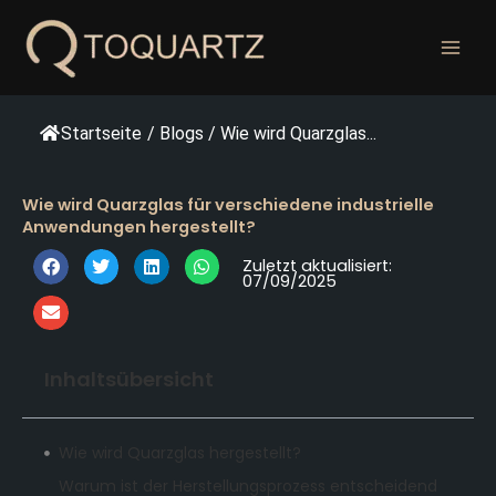
Zum
Inhalt
springen
Startseite
/
Blogs
/
Wie wird Quarzglas...
Wie wird Quarzglas für verschiedene industrielle
Anwendungen hergestellt?
Zuletzt aktualisiert:
07/09/2025
Inhaltsübersicht
Wie wird Quarzglas hergestellt?
Warum ist der Herstellungsprozess entscheidend