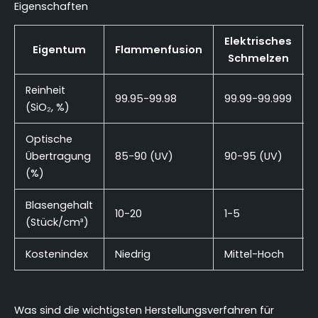
Eigenschaften
Elektrisches
Eigentum
Flammenfusion
Schmelzen
Reinheit
99.95-99.98
99.99-99.999
(SiO₂, %)
Optische
Übertragung
85-90 (UV)
90-95 (UV)
(%)
Blasengehalt
10-20
1-5
<
(Stück/cm³)
Kostenindex
Niedrig
Mittel-Hoch
Was sind die wichtigsten Herstellungsverfahren für