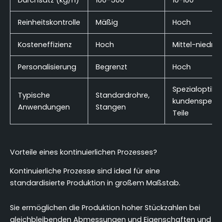
Durchsatz (kg/h)
100-500
10-100
Reinheitskontrolle
Mäßig
Hoch
Kosteneffizienz
Hoch
Mittel-niedrig
Personalisierung
Begrenzt
Hoch
Spezialoptiken
Typische
Standardrohre,
kundenspezif
Anwendungen
Stangen
Teile
Vorteile eines kontinuierlichen Prozesses?
Kontinuierliche Prozesse sind ideal für eine
standardisierte Produktion in großem Maßstab.
Sie ermöglichen die Produktion hoher Stückzahlen bei
gleichbleibenden Abmessungen und Eigenschaften und