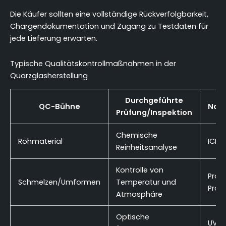
Die Käufer sollten eine vollständige Rückverfolgbarkeit,
Chargendokumentation und Zugang zu Testdaten für
jede Lieferung erwarten.
Typische Qualitätskontrollmaßnahmen in der
Quarzglasherstellung
Durchgeführte
QC-Bühne
Nor
Prüfung/Inspektion
Chemische
Rohmaterial
ICP-
Reinheitsanalyse
Kontrolle von
Proz
Schmelzen/Umformen
Temperatur und
Proto
Atmosphäre
Optische
UV-V