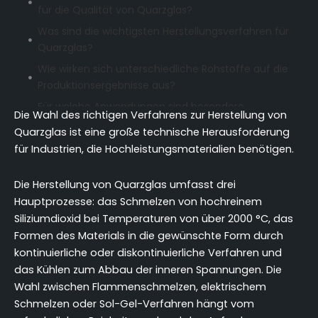
für die Qualität von Quarzglas?
Was sind die wichtigsten Herstellungsverfahren für
Quarzglas?
Wie wirken sich unterschiedliche Rohstoffe auf die
Produktionsergebnisse aus?
Für welche Anwendungen sind besondere
Die Wahl des richtigen Verfahrens zur Herstellung von
Fertigungsverfahren erforderlich?
Quarzglas ist eine große technische Herausforderung
Kontinuierliche vs. diskontinuierliche Fertigung:
für Industrien, die Hochleistungsmaterialien benötigen.
Welcher Prozess liefert die besseren Ergebnisse?
Wie sehen die Herstellungsverfahren im Hinblick
Die Herstellung von Quarzglas umfasst drei
auf Qualität und Kosten aus?
Hauptprozesse: das Schmelzen von hochreinem
Siliziumdioxid bei Temperaturen von über 2000 °C, das
Was sind die kritischen Kostenfaktoren bei der
Formen des Materials in die gewünschte Form durch
Herstellung von Quarzglas?
kontinuierliche oder diskontinuierliche Verfahren und
Wie kann man die Fertigungskapazitäten bei der
das Kühlen zum Abbau der inneren Spannungen. Die
Auswahl von Zulieferern bewerten?
Wahl zwischen Flammenschmelzen, elektrischem
Welche Qualitätskontrollstandards sollten Sie von
Schmelzen oder Sol-Gel-Verfahren hängt vom
den Herstellern erwarten?