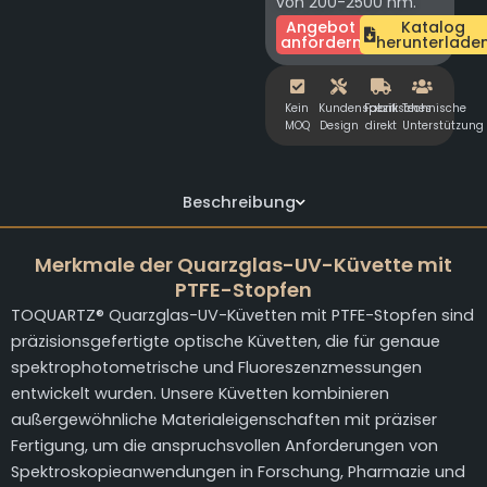
von 200-2500 nm.
Angebot
Katalog
anfordern
herunterlade
Kein
Kundenspezifisches
Fabrik
Technische
MOQ
Design
direkt
Unterstützung
Beschreibung
Merkmale der Quarzglas-UV-Küvette mit
PTFE-Stopfen
TOQUARTZ® Quarzglas-UV-Küvetten mit PTFE-Stopfen sind
präzisionsgefertigte optische Küvetten, die für genaue
spektrophotometrische und Fluoreszenzmessungen
entwickelt wurden. Unsere Küvetten kombinieren
außergewöhnliche Materialeigenschaften mit präziser
Fertigung, um die anspruchsvollen Anforderungen von
Spektroskopieanwendungen in Forschung, Pharmazie und