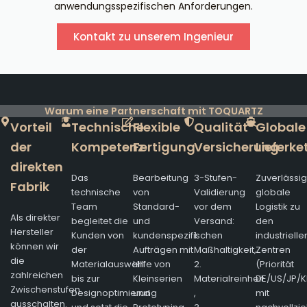
anwendungsspezifischen Anforderungen.
Kontakt zu unserem Ingenieur
Warum eine Partnerschaft mit TOQUARTZ
Vorteil
Technische
Flexible
Qualität
Globale
der
Kompetenz
Fertigung
Versicherung
Lieferke
direkten
Das
Bearbeitung
3-Stufen-
Zuverlässi
Fabrik
technische
von
Validierung
globale
Team
Standard-
vor dem
Logistik zu
Als direkter
begleitet die
und
Versand:
den
Hersteller
Kunden von
kundenspezifischen
1.
industrielle
können wir
der
Aufträgen mit
Maßhaltigkeit,
Zentren
die
Materialauswahl
Hilfe von
2.
(Priorität
zahlreichen
bis zur
Kleinserien
Materialreinheit
DE/US/JP/K
Zwischenstufen
Designoptimierung
und
,
mit
ausschalten.