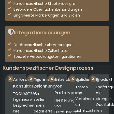
Kundenspezifische Stopfendesigns
Besondere Oberflächenbehandlungen
Eingravierte Markierungen und Skalen
Integrationslösungen
Gerätespezifische Abmessungen
Kundenspezifische Zellenhalter
Spezielle Verpackungskonfigurationen
Kundenspezifischer Designprozess
Anforderung
Technische
Entwicklung
Validierung
Produkt
Konsultation
Zeichnung
von
Testen
Endfertig
Prototypen
und
mit
TOQUARTZ®-
Wir
Verfeinern,
strenger
Ingenieure
stellen
Herstellung
um
Qualitätsk
besprechen
Ihnen
von
sicherzustellen,
Ihre
detaillierte
Erstmustern