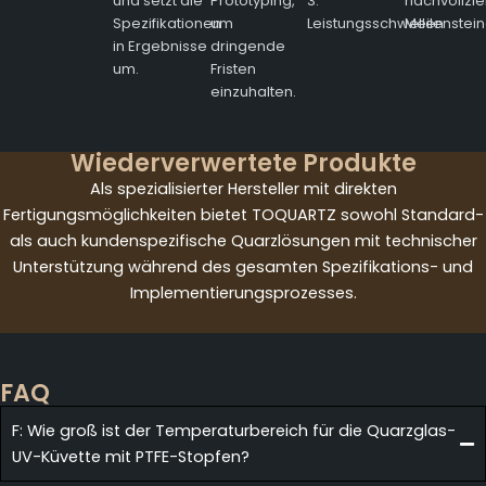
und setzt die
Prototyping,
3.
nachvollzi
Spezifikationen
um
Leistungsschwellen
Meilenstein
in Ergebnisse
dringende
um.
Fristen
einzuhalten.
Wiederverwertete Produkte
Als spezialisierter Hersteller mit direkten
Fertigungsmöglichkeiten bietet TOQUARTZ sowohl Standard-
als auch kundenspezifische Quarzlösungen mit technischer
Unterstützung während des gesamten Spezifikations- und
Implementierungsprozesses.
FAQ
F: Wie groß ist der Temperaturbereich für die Quarzglas-
UV-Küvette mit PTFE-Stopfen?