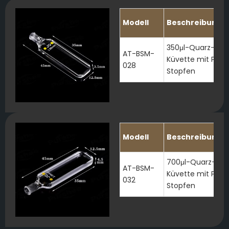
Modell
Beschreibung
350μl-Quarz-
AT-BSM-
Küvette mit PTFE
028
Stopfen
Modell
Beschreibung
700μl-Quarz-
AT-BSM-
Küvette mit PTFE
032
Stopfen