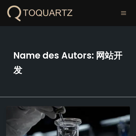
Zum
Inhalt
springen
Name des Autors: 网站开
发