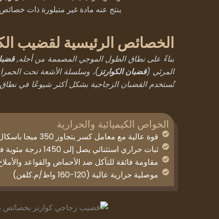
ينتج عنه مادة غير متبلورة ذات خصائص أ
الخصائص الرئيسية لقضيب الك
بناءً على نطاق الطول الموجي المصممة من أجله,
قضبان
المرئي (
)، وسلسلة الأشعة تحت الحمراء
قضبان الكوارتز
تُستخدم القضبان الزجاجية بشكل أكثر شيوعًا في نطاق 
الخواص الكيميائية والحرارية
قوة عالية مع معامل كسر يتجاوز 350 ميجا باسكال لقضبان السيليكا المنصهرة
ثبات حراري استثنائي يصل إلى 1450 درجة مئوية فأكثر لقضبان زجاج الكوارتز
مقاومة فائقة للتآكل ضد الأحماض والقواعد والأملاح
موصلية حرارية عالية (120-160 واط/م.كلفن)