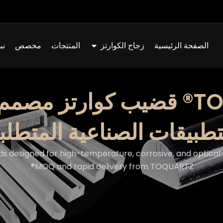
افتح Quartz Glass
الصفحة الرئيسية
زجاج الكوارتز
المنتجات
مخصص
نب
ندسيًا لـ
تطبيقات الصناعية المتطلب
s designed for high-temperature, corrosive, and optical
MOQ and rapid delivery from TOQUARTZ®.