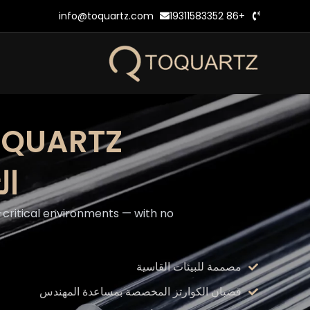
خطي
info@toquartz.com
+86 19311583352
لى
لمحتوى
TOQUARTZ® قضيب كوارتز مصمم ه
ال
-critical environments — with no
مصممة للبيئات القاسية
قضبان الكوارتز المخصصة بمساعدة المهندس