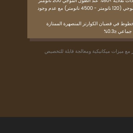
ول الموجي 200 نانومتر
نطاق إرسال عريض الطول الموجي (120 نانومتر - 4500 نانومتر) مع عدم وجود
لخطوط في قضبان الكوارتز المنصهرة الممتازة
اعي ≤0.3%