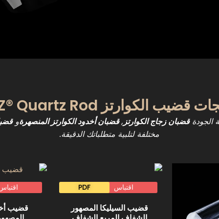
 الكوارتز TOQUARTZ® Quartz Rod
,
و
قضبان زجاج الكوارتز
قضبان أخدود الكوارتز المنصهرة
قضبا
مختلفة لتلبية متطلباتك الدقيقة.
اقتباس
PDF
اقتباس
قضيب السيليكا المصهور
قضيب أخد
الشفاف المربع الشفاف
المصهو