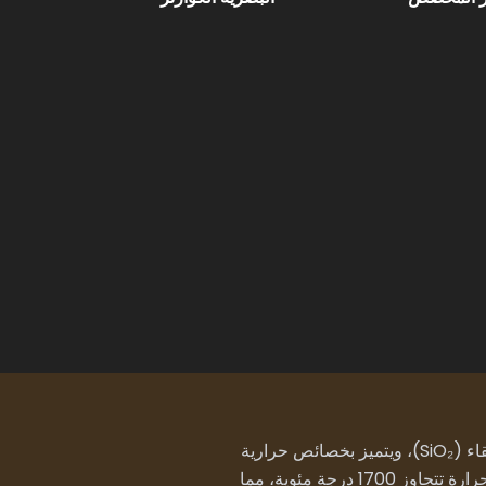
هو عادةً قضيب أسطواني الشكل أو أسطواني الشكل مصنوع من السيليكا المنصهرة عالية النقاء (SiO₂)، ويتميز بخصائص حرارية
يتم تصنيعها من خلال صهر السيليكا عالية النقاء في درجات حرارة تتجاوز 1700 درجة مئوية، مما