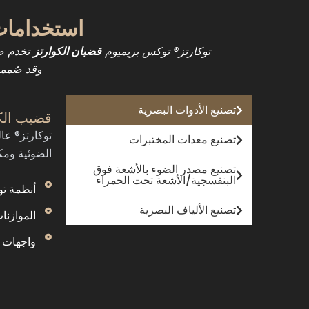
استخدامات ق
توكارتز® توكس بريميوم
تخدم صن
قضبان الكوارتز
وقد صُممت منتجات TOQUARTZ® لتلبية 
تصنيع الأدوات البصرية
قضيب الكو
توكارتز® عال
تصنيع معدات المختبرات
الضوئية ومك
تصنيع مصدر الضوء بالأشعة فوق
البنفسجية/الأشعة تحت الحمراء
أنظمة تو
تصنيع الألياف البصرية
الموازنا
واجهات 