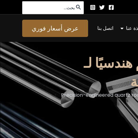
البحث
عن:
افتح About Us
عرض أسعار فوري
ذة عنا
اتصل بنا
ة
Precision-engineered quartz rod