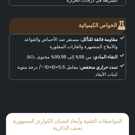
السريعة في درجات الحرارة
الخواص الكيميائية
مقاومة فائقة للتآكل:
مستقر ضد الأحماض والقواعد
والأملاح المنصهرة والغازات المفلورة
النقاء المادي:
من 99% إلى 99.98% محتوى SiO₂
تمدد حراري منخفض:
معامل 5.5×10×10-⁷/ درجة مئوية
لثبات الأبعاد
المواصفات التقنية وأبعاد قضبان الكوارتز المصهورة
نصف الدائرية