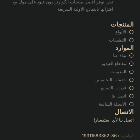
نحن نوفر أفضل منتجات الكوارتز دون قيود على موك مع
اقترانها بالنماذج الأولية السريعة.
المنتجات
الأنواع
التطبيقات
الموارد
نبذة عنا
مقاطع الفيديو
المدونات
خدمات التخصيص
قدرات التصنيع
اتصل بنا
الأسئلة الشائعة
الاتصال
اتصل بنا لأي استفسار!
الهاتف:
+86-19311583352