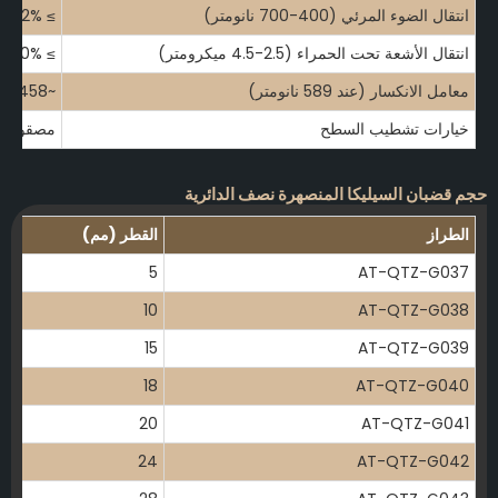
انتقال الضوء المرئي (400-700 نانومتر)
≥ 92%
انتقال الأشعة تحت الحمراء (2.5-4.5 ميكرومتر)
≥ 80%
معامل الانكسار (عند 589 نانومتر)
~1.458
خيارات تشطيب السطح
مصقول/مط
جم قضبان السيليكا المنصهرة نصف الدائرية
الطراز
القطر (مم)
5
AT-QTZ-G037
10
AT-QTZ-G038
15
AT-QTZ-G039
18
AT-QTZ-G040
20
AT-QTZ-G041
24
AT-QTZ-G042