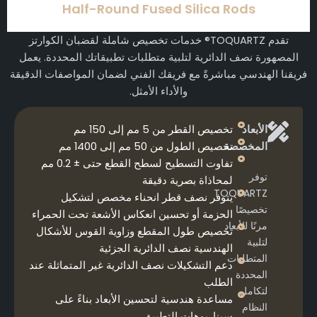
Half-Round Fused Silica Rods
تقدم TOQUARTZ® خدمات تخصيص شاملة لقضبان الكوارتز
المصهورة نصف الدائرية لتلبية متطلبات تطبيقاتك المحددة. يعمل
فريقنا الهندسي مباشرةً مع فريقك الفني لضمان المواصفات الدقيقة
والأداء الأمثل.
الأبعاد
تخصيص القطر من 5 مم إلى 150 مم
المخصصة
تخصيص الطول من 50 مم إلى 1400 مم
تفاوت التسطيح لسطح القطع حتى ± 0.2 مم
توفر
لمحاذاة بصرية دقيقة
TOQUARTZ
يتوفر نصف قطر انحناء مخصص لتشكيل
تخصيصًا
الحزمة أو تحسين انعكاس الأشعة تحت الحمراء
مرنًا للأبعاد
تخصيص طول المقطع وزاوية القوس للأشكال
لتلبية
الهندسية نصف الدائرية الجزئية
المتطلبات
دعم التشكيلات نصف الدائرية غير المتماثلة عند
المحددة
الطلب
لتكامل
مساعدة هندسية لتحسين الأبعاد بناءً على
النظام
سيناريوهات التطبيق