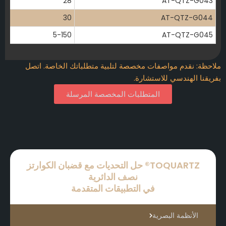
28
AT-QTZ-G043
30
AT-QTZ-G044
5-150
AT-QTZ-G045
لاحظة: نقدم مواصفات مخصصة لتلبية متطلباتك الخاصة. اتصل
فريقنا الهندسي للاستشارة.
المتطلبات المخصصة المرسلة
TOQUARTZ® حل التحديات مع قضبان الكوارتز
نصف الدائرية
في التطبيقات المتقدمة
الأنظمة البصرية