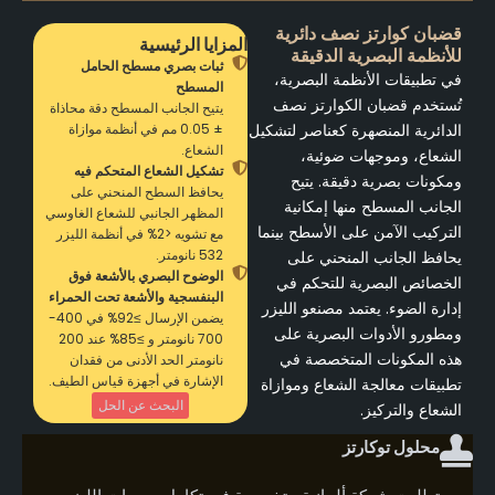
قضبان كوارتز نصف دائرية
المزايا الرئيسية
للأنظمة البصرية الدقيقة
ثبات بصري مسطح الحامل
في تطبيقات الأنظمة البصرية،
المسطح
تُستخدم قضبان الكوارتز نصف
يتيح الجانب المسطح دقة محاذاة
الدائرية المنصهرة كعناصر لتشكيل
± 0.05 مم في أنظمة موازاة
الشعاع.
الشعاع، وموجهات ضوئية،
تشكيل الشعاع المتحكم فيه
ومكونات بصرية دقيقة. يتيح
يحافظ السطح المنحني على
الجانب المسطح منها إمكانية
المظهر الجانبي للشعاع الغاوسي
التركيب الآمن على الأسطح بينما
مع تشويه <2% في أنظمة الليزر
532 نانومتر.
يحافظ الجانب المنحني على
الوضوح البصري بالأشعة فوق
الخصائص البصرية للتحكم في
البنفسجية والأشعة تحت الحمراء
إدارة الضوء. يعتمد مصنعو الليزر
يضمن الإرسال ≥92% في 400-
ومطورو الأدوات البصرية على
700 نانومتر و ≥85% عند 200
هذه المكونات المتخصصة في
نانومتر الحد الأدنى من فقدان
الإشارة في أجهزة قياس الطيف.
تطبيقات معالجة الشعاع وموازاة
البحث عن الحل
الشعاع والتركيز.
محلول توكارتز