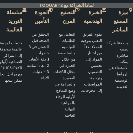
لماذا الشراكة مع TOQUARTZ
ميزة
الخبرة
التصنيع
الجودة
سلسلة
المصنع
الهندسية
المرن
التأمين
التوريد
المباشر
العالمية
يقوم الفريق
التعامل مع
التحقق من
التقني بتوجيه
الطلبيات
الصحة قبل
وبصفتنا شركة
خدمات لوجستية
العملاء بدءاً
القياسية
الشحن في 3
تصنيع
عالمية موثوقة
من اختيار
والمخصصة
خطوات:
مباشرة،
إلى المراكز
المواد إلى
من خلال
1. دقة الأبعاد,
يمكننا
الصناعية (أولوية
تحسين
الخبرة في
2. نقاء المادة,
الاستغناء عن
E/US/JP/KR)
التصميم،
مجال الدُفعات
3 - عتبات
الروابط
مع مراحل إنجاز
وترجمة
الصغيرة
الأداء
الوسيطة
يمكن تتبعها.
المواصفات
والصرامة في
العديدة.
إلى مخرجات.
وضع النماذج
الأولية للوفاء
بالمواعيد
النهائية
العاجلة.