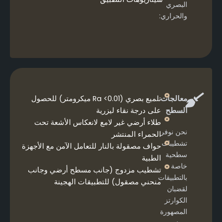
البصري
والحراري:
معالجات
تلميع بصري (Ra <0.01 ميكرومتر) للحصول
السطح
على درجة نقاء ليزرية
طلاء أرضي غير لامع لانعكاس الأشعة تحت
نحن نوفر
الحمراء المنتشر
تشطيبات
حواف مصقولة بالنار للتعامل الآمن مع الأجهزة
سطحية
الطبية
خاصة
تشطيب مزدوج (جانب مسطح أرضي وجانب
بالتطبيقات
منحني مصقول) للتطبيقات الهجينة
لقضبان
الكوارتز
المصهورة