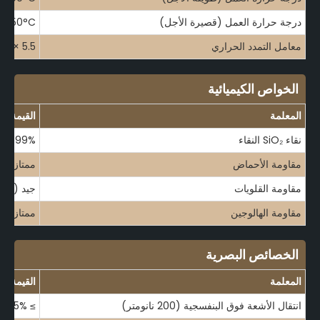
درجة حرارة العمل (قصيرة الأجل)
1450°C
معامل التمدد الحراري
5.5 × 10-⁷ /°C
الخواص الكيميائية
المعلمة
القيمة/النط
نقاء SiO₂ النقاء
99% - 99.981.98%
مقاومة الأحماض
ممتاز (باستث
مقاومة القلويات
جيد (محدود
مقاومة الهالوجين
ممتاز
الخصائص البصرية
المعلمة
القيمة/النط
انتقال الأشعة فوق البنفسجية (200 نانومتر)
≥ 85%