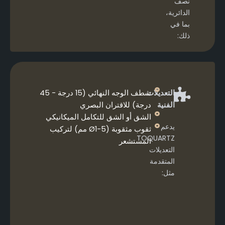
نصف
الدائرية،
بما في
ذلك:
التعديلات
شطف الوجه النهائي (15 درجة - 45
الفنية
درجة) للاقتران البصري
الشق أو الشق للتكامل الميكانيكي
يدعم
ثقوب مثقوبة (Ø1-5 مم) لتركيب
TOQUARTZ
المستشعر
التعديلات
المتقدمة
مثل: