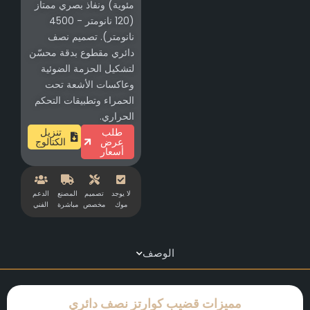
مئوية) ونفاذ بصري ممتاز
(120 نانومتر - 4500
نانومتر). تصميم نصف
دائري مقطوع بدقة محسّن
لتشكيل الحزمة الضوئية
وعاكسات الأشعة تحت
الحمراء وتطبيقات التحكم
الحراري.
طلب
تنزيل
عرض
الكتالوج
أسعار
لا يوجد
تصميم
المصنع
الدعم
موك
مخصص
مباشرة
الفني
الوصف
مميزات قضيب كوارتز نصف دائري