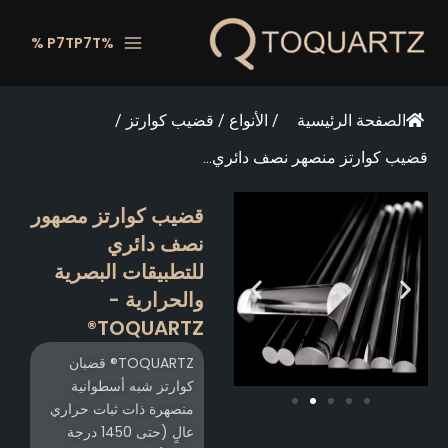
طي
ى
%P7TP7T %
محتوى
الصفحة الرئيسية
/
الأنواع
/
قضيب كوارتز
/
قضيب كوارتز منصهر نصف دائري...
قضيب كوارتز مصهور
نصف دائري
للتطبيقات البصرية
والحرارية -
TOQUARTZ®
TOQUARTZ® قضبان
كوارتز شبه أسطوانية
منصهرة ذات ثبات حراري
عالٍ (حتى 1450 درجة