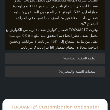
تطلبت شركة ألمانية متخصصة في تكامل بصريات الليزر
قضبانًا لتشكيل الشعاع بانحراف تسطيح <± 0.1 مم لوحدة
موازاة ليزر 532 نانومتر. قام الموردون السابقون بتسليم
قضبان ذات انحناء غير متناسق، مما تسبب في انحراف
الشعاع 7%.
وفرت TOQUARTZ قضبان كوارتز نصف دائرية من الكوارتز مع
تحمل نصف قطر انحناء تم التحقق منه يبلغ ± 0.05 مم، مما
يقلل من تباعد الشعاع إلى <1.51 تيرابايت 3 تيرابايت ويحسن
إنتاجية محاذاة النظام بمقدار 181 تيرابايت 3 تيرابايت.
أنظمة التدفئة الصناعية
المعدات الطبية والمخبرية
TOQUARTZ® Customization Options for