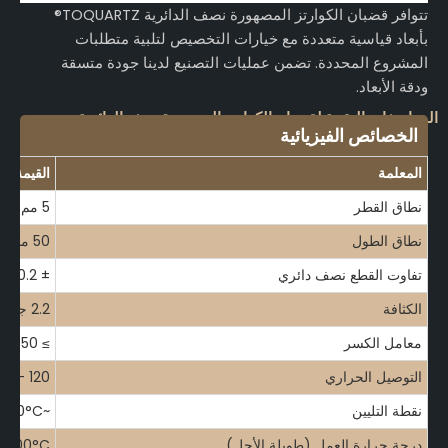
تتوافر قضبان الكوارتز المصهورة نصف الدائرية TOQUARTZ®
بأبعاد قياسية متعددة مع خيارات التخصيص لتلبية متطلبات
المشروع المحددة. تضمن عمليات التصنيع لدينا جودة متسقة
ودقة الأبعاد.
لمواصفات التقنية لقضبان الكوارتز المنصهرة نصف الدائرية
الخصائص الفيزيائية
المعلمة
القيمة/النط
نطاق القطر
5 مم - 150 مم
نطاق الطول
50 مم - 1400 مم
تفاوت القطع نصف دائري
± 0.2 مم
الكثافة
2.2 جم/سم مكعب
معامل الكسر
≥ 350 ميجا باسكال
التوصيل الحراري
120 - 160 واط/م - كلفن
نقطة التليين
~1730°C
درجة حرارة العمل (طويلة الأجل)
1100°C