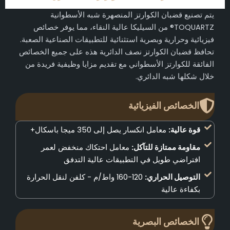
يتم تصنيع قضبان الكوارتز المنصهرة شبه الأسطوانية
TOQUARTZ® من السيليكا عالية النقاء، مما يوفر خصائص
فيزيائية وحرارية وبصرية استثنائية للتطبيقات الصناعية الصعبة.
تحافظ قضبان الكوارتز نصف الدائرية هذه على جميع الخصائص
الفائقة للكوارتز الأسطواني مع تقديم مزايا وظيفية فريدة من
خلال شكلها شبه الدائري.
الخصائص الفيزيائية
قوة عالية:
معامل انكسار يصل إلى 350 ميجا باسكال+
مقاومة ممتازة للتآكل:
معامل احتكاك منخفض لعمر
افتراضي طويل في التطبيقات عالية التدفق
التوصيل الحراري:
120-160 واط/م - كلفن لنقل الحرارة
بكفاءة عالية
الخصائص البصرية