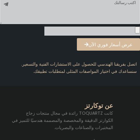
سالة
عرض أسعار فوري الآن
تصل بفريقنا الهندسي للحصول على الاستشارات الفنية والتسعير.
نساعدك في اختيار المواصفات المثلى لمتطلبات تطبيقك.
عن توكارتز
كانت TOQUARTZ رائدة في مجال منتجات زجاج
الكوارتز الدقيقة والمخصصة والمصممة هندسيًا للتميز في
المختبرات والصناعات والبصريات.