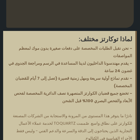
لماذا توكارتز مختلف:
- نحن نقبل الطلبات المخصصة على دفعات صغيرة بدون موك لمعظم
المواصفات
- يقدم مهندسونا الداخليون لدينا المساعدة في الرسم ومراجعة الجدوى في
غضون 24 ساعة
- نقدم نماذج أولية سريعة ومهل زمنية قصيرة (تصل إلى 7 أيام للقضبان
المخصصة)
- تخضع جميع قضبان الكوارتز المنصهرة نصف الدائرية المخصصة لفحص
الأبعاد والفحص البصري 100% قبل الشحن
نادرًا ما يتوفر هذا المستوى من المرونة والاستجابة من الشركات المصنعة
للكوارتز على نطاق واسع. صُممت TOQUARTZ لخدمة عملاء الأعمال
التجارية الذين يحتاجون إلى الدقة والسرعة والدعم الفني - وليس فقط
الأجزاء القياسية في الكتالوج.