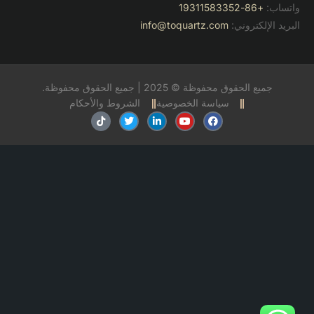
واتساب:
+86-19311583352
البريد الإلكتروني:
info@toquartz.com
جميع الحقوق محفوظة © 2025 | جميع الحقوق محفوظة.
سياسة الخصوصية
الشروط والأحكام
ف
ي
ل
ت
ت
ي
و
ي
و
ي
س
ت
ن
ي
ك
ب
ي
ك
ت
ت
و
و
د
ر
و
ك
ب
إ
ك
ن
-
إ
ن