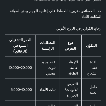
هذه الخصائص ضرورية للحفاظ على إنتاجية الجهاز ومنع الصيانة
المكلفة للأداة.
زجاج الكوارتز في الزرع الأيوني
العمر التشغيلي
نوع
المتطلبات
المكوّن
النموذجي
التعرض
الرئيسية
(الرقائق)
نافذة
الأيونات
عدم وجود
خط
عالية
تلوث
10,000-20,000
الشعاع
الطاقة
معدني
التعرض
حامل
للأيونات/
ثبات الأبعاد
5,000-10,000
العينة
الحرارة