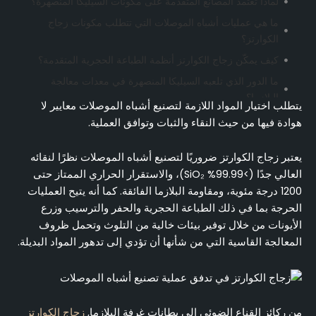
لماذا تعتمد المصانع المتقدمة على مكونات السيليكا المنصهرة؟
ما هي عمليات أشباه الموصلات التي تتطلب مكونات زجاج
الكوارتز؟
كيف يمكّن زجاج الكوارتز أنظمة الطباعة الحجرية المتقدمة؟
ما الدور الذي تلعبه السيليكا المنصهرة في معدات معالجة
البلازما؟
يتطلب اختيار المواد اللازمة لتصنيع أشباه الموصلات معايير لا
ما أهمية الاستقرار الحراري في تطبيقات RTP والانتشار
هوادة فيها من حيث النقاء والثبات وتوافق العملية.
الحراري؟
كيف تستفيد أنظمة الزرع الأيوني من خصائص زجاج الكوارتز؟
يعتبر زجاج الكوارتز ضروريًا لتصنيع أشباه الموصلات نظرًا لنقائه
العالي جدًا (>99.99% SiO₂)، والاستقرار الحراري الممتاز حتى
ما هي درجات نقاء زجاج الكوارتز التي تتطابق مع عقد المعالجة
1200 درجة مئوية، ومقاومة البلازما الفائقة. كما أنه يتيح العمليات
المختلفة؟
الحرجة بما في ذلك الطباعة الحجرية والحفر والترسيب وزرع
ما هي المواصفات الفنية الأكثر أهمية لشراء كوارتز أشباه
الأيونات من خلال توفير بيئات خالية من التلوث وتحمل ظروف
الموصلات؟
المعالجة القاسية التي من شأنها أن تؤدي إلى تدهور المواد البديلة.
كيف يمكنك التحقق من معايير الجودة لتطبيقات التصنيع
الحرجة؟
ما هي شهادات الصناعة التي تنطبق على مكونات الكوارتز
لأشباه الموصلات؟
من ركائز القناع الضوئي إلى بطانات غرفة البلازما,
زجاج الكوارتز