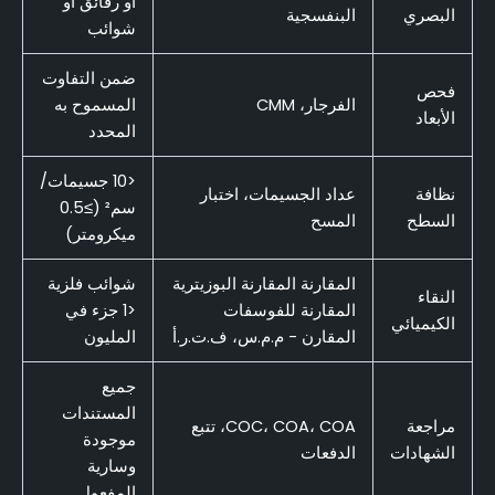
أو رقائق أو
البصري
البنفسجية
شوائب
ضمن التفاوت
فحص
الفرجار، CMM
المسموح به
الأبعاد
المحدد
<10 جسيمات/
نظافة
عداد الجسيمات، اختبار
سم² (≥0.5
السطح
المسح
ميكرومتر)
المقارنة المقارنة البوزيترية
شوائب فلزية
النقاء
المقارنة للفوسفات
<1 جزء في
الكيميائي
المقارن - م.م.س، ف.ت.ر.أ
المليون
جميع
المستندات
مراجعة
COC، COA، COA، تتبع
موجودة
الشهادات
الدفعات
وسارية
المفعول