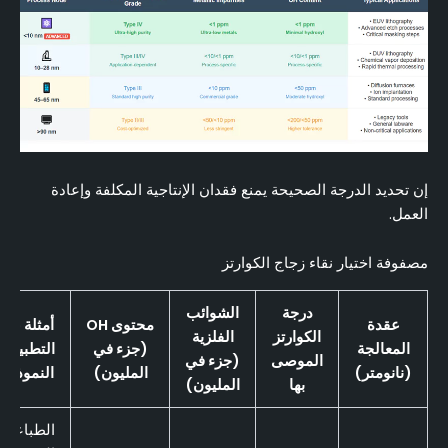
إن تحديد الدرجة الصحيحة يمنع فقدان الإنتاجية المكلفة وإعادة
العمل.
مصفوفة اختيار نقاء زجاج الكوارتز
درجة
الشوائب
عقدة
محتوى OH
أمثلة على
الكوارتز
الفلزية
المعالجة
(جزء في
التطبيقا
الموصى
(جزء في
(نانومتر)
المليون)
النموذجية
بها
المليون)
الطباعة