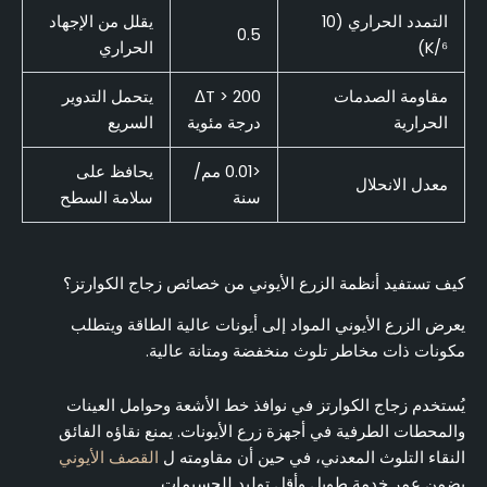
التمدد الحراري (10
يقلل من الإجهاد
0.5
⁶/K)
الحراري
مقاومة الصدمات
ΔT > 200
يتحمل التدوير
الحرارية
درجة مئوية
السريع
<0.01 مم/
يحافظ على
معدل الانحلال
سنة
سلامة السطح
كيف تستفيد أنظمة الزرع الأيوني من خصائص زجاج الكوارتز؟
يعرض الزرع الأيوني المواد إلى أيونات عالية الطاقة ويتطلب
مكونات ذات مخاطر تلوث منخفضة ومتانة عالية.
يُستخدم زجاج الكوارتز في نوافذ خط الأشعة وحوامل العينات
والمحطات الطرفية في أجهزة زرع الأيونات. يمنع نقاؤه الفائق
النقاء التلوث المعدني، في حين أن مقاومته ل
القصف الأيوني
يضمن عمر خدمة طويل وأقل توليد للجسيمات.