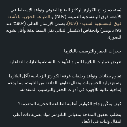
يُستخدم زجاج الكوارتز لركائز القناع الضوئي ونوافذ الإسقاط في
الأشعة فوق البنفسجية العميقة (DUV) و
الطباعة الحجرية بالأشعة
فوق البنفسجية الشديدة (EUV)
. يضمن الإرسال العالي (>90% عند
193 نانومتر) وانخفاض الانكسار الثنائي نقل النمط بدقة وأقل تشويه
للصورة.
حجرات الحفر والترسيب بالبلازما
تعرض عمليات البلازما المواد للأيونات النشطة والغازات التفاعلية.
تقاوم بطانات ونوافذ وحلقات غرفة الكوارتز الزجاجية تآكل البلازما
وتمنع توليد الجسيمات. وتقلل نقاوتها الفائقة من التلوث، مما يدعم
إنتاجية عالية للأجهزة في أدوات الحفر والترسيب المتقدمة.
كيف يمكّن زجاج الكوارتز أنظمة الطباعة الحجرية المتقدمة؟
يتطلب تحقيق النمذجة بمقياس النانومتر مواد بصرية ذات أعلى
انتقال وثبات في الأبعاد.