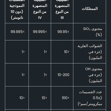
المنصهرة
المنصهرة
النموذجية
الممتلكات
من النوع
من النوع
(دون 10
III
IV
نانومتر)
محتوى SiO₂
>99.995
>99.995
>99.95
(%)
الشوائب الفلزية
(جزء في
<10
<1
<1
المليون)
محتوى OH
(جزء في
10-200
<1
<1
المليون)
عدد الجسيمات
<10
<10
<100
(≥0.5
ميكرومتر/سم²)