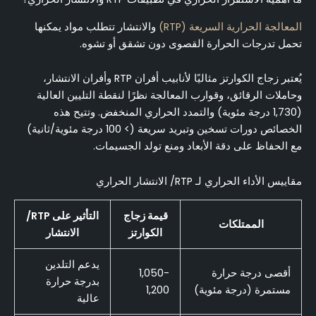
المعالجة الحرارية السريعة (RTP)
والانتشار تتطلب مواد يمكنها
تحمل تدرجات الحرارة القصوى دون تشقق أو تشوه.
يُعتبر زجاج الكوارتز مثاليًا لأنابيب أفران RTP وأفران الانتشار،
وحاملات الرقائق، وقوارب المعالجة نظرًا لنقطة التليين العالية
(1,730 درجة مئوية) والتمدد الحراري المنخفض. وتتيح هذه
الخصائص دورات تسخين وتبريد سريعة (> 100 درجة مئوية/ثانية)
مع الحفاظ على دقة الأبعاد ومنع تولد الجسيمات.
مقاييس الأداء الحراري لـ RTP/ الانتشار الحراري
قيمة زجاج
التأثير على RTP/
الممتلكات
الكوارتز
الانتشار
يدعم التلدين
أقصى درجة حرارة
1,050-
بدرجة حرارة
مستمرة (درجة مئوية)
1,200
عالية