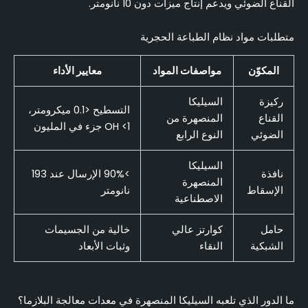
القناع الضوئي ويدعم إنتاج ميزات دون 10 نانومتر.
متطلبات مواد نظام الطباعة الحجرية
المكوّن
مواصفات المواد
معايير الأداء
ركيزة
السيليكا
التسطيح <0.1 ميكرومتر،
القناع
المنصهرة من
OH <1 جزء في المليون
الضوئي
النوع الرابع
السيليكا
نافذة
>90% الإرسال عند 193
المنصهرة
الإسقاط
نانومتر
الاصطناعية
حامل
كوارتز عالي
خالية من الجسيمات
الشبكية
النقاء
وثبات الأبعاد
ما الدور الذي تلعبه السيليكا المنصهرة في معدات معالجة البلازما؟