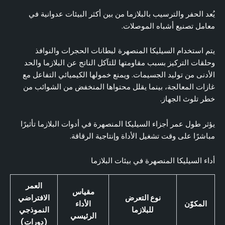
يُعد الحفر والترسيب بالبلازما من بين أكثر البيئات عدوانية في
معامل تصنيع أشباه الموصلات.
يتم استخدام السيليكا المنصهرة لبطانات الحجرات والنوافذ
وحلقات التركيز بسبب مقاومتها للتآكل الناتج عن البلازما والحد
الأدنى من توليد الجسيمات. ويمنع خمولها الكيميائي التفاعل مع
غازات المعالجة، بينما يقلل محتواها المنخفض من الشوائب من
خطر تلوث الجهاز.
يؤثر طول عمر أجزاء السيليكا المنصهرة في أدوات البلازما تأثيرًا
مباشرًا على وقت تشغيل الأداة وإنتاجية الرقاقة.
أداء السيليكا المنصهرة في بيئات البلازما
العمر
مقياس
نوع التعرض
الافتراضي
المكوّن
الأداء
للبلازما
النموذجي
الرئيسي
(دورات)