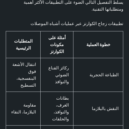
يسلط التفصيل التالي الضوء على التطبيقات الأكثر أهمية
ومتطلباتها التقنية.
تطبيقات زجاج الكوارتز عبر عمليات أشباه الموصلات
أمثلة على
المتطلبات
خطوة العملية
مكونات
الرئيسية
الكوارتز
انتقال الأشعة
ركائز القناع
فوق
الطباعة الحجرية
الضوئي
البنفسجية،
والنوافذ
التسطيح
بطانات
الغرف،
مقاومة
النقش بالبلازما
والنوافذ،
البلازما، النقاء
والحلقات