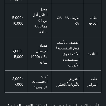
معدل
التآكل أقل
بطانة
بلازما CF₄، SF₆،
5,000-
من 0.1
الغرفة
O₂
10,000
مم/1000
ساعة
القصف بالأشعة
فقدان
فوق البنفسجية/
الإرسال
2,000-
النافذة
الأشعة فوق
5,000
<5%/1,000
البنفسجية/
ساعة
الأيونات
توليد
حلقة
التعرض
3,000-
الجسيمات
التركيز
للأيونات/الجذور
7,000
<10/سم²
ما أهمية الاستقرار الحراري في تطبيقات RTP والانتشار الحراري؟