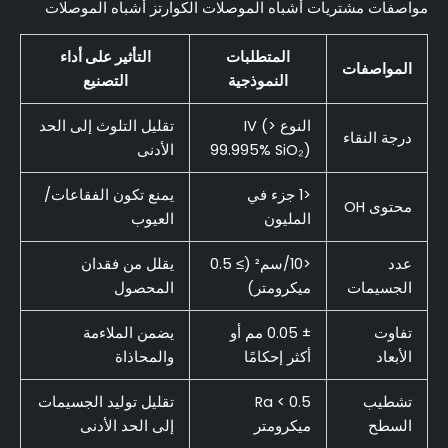
مواصفات مشتريات أشباه الموصلات الكوارتز أشباه الموصلات
المتطلبات
التأثير على أداء
المواصفات
النموذجية
التصنيع
النوع IV (>
تقليل التلوث إلى الحد
درجة النقاء
99.995% SiO₂)
الأدنى
<1 جزء في
يمنع تكون الفقاعات/
محتوى OH
المليون
العيوب
عدد
<10/سم² (≥ 0.5
يقلل من فقدان
الجسيمات
ميكرومتر)
المحصول
تفاوت
± 0.05 مم أو
يضمن الملاءمة
الأبعاد
أكثر إحكامًا
والمحاذاة
تشطيب
Ra < 0.5
تقليل توليد الجسيمات
السطح
ميكرومتر
إلى الحد الأدنى