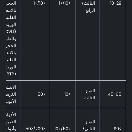
10-28
الثالث/
<10/<1
<10/<1
الحجرية
الرابع
بالانبعاثا
القلبية
الوريدية
(CVD)،
والطباعة
الحجرية
بالانبعاثا
القلبية
الوريدية
(RTP)
الانتشار،
النوع
45-65
<10
<50
الغرس
الثالث
الأيوني
الأدوات
النوع
القديمة،
>90
الثاني/
<50/<10
<200/<50
وأدوات