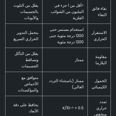
<أقل من 1 جزء في
يقلل من التلوث
نقاء فائق
المليون من الشوائب
بالجسيمات
النقاء
الفلزية
والأيونات
استخدام مستمر حتى
الاستقرار
يتحمل التدوير
1200 درجة مئوية حتى
الحراري
الحراري السريع
1200 درجة مئوية
يقلل من التآكل
مقاومة
ممتاز
وتساقط
البلازما
الجسيمات
متوافق مع
الخمول
ممتاز (باستثناء التردد
الأحماض
الكيميائي
العالي)
والمؤكسدات
تمدد
يحافظ على دقة
حراري
0.5 × 10-⁶/K
الأبعاد
منخفض