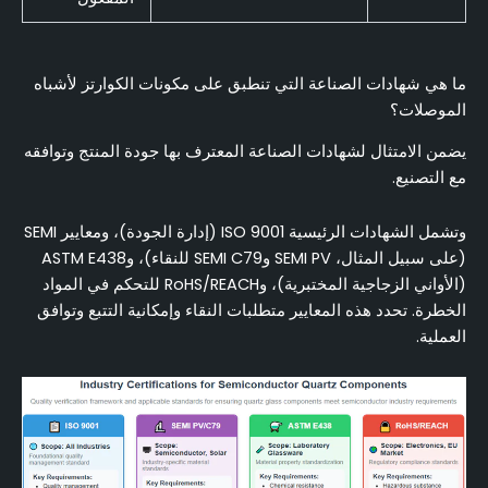
ما هي شهادات الصناعة التي تنطبق على مكونات الكوارتز لأشباه
الموصلات؟
يضمن الامتثال لشهادات الصناعة المعترف بها جودة المنتج وتوافقه
مع التصنيع.
وتشمل الشهادات الرئيسية ISO 9001 (إدارة الجودة)، ومعايير SEMI
(على سبيل المثال، SEMI PV وSEMI C79 للنقاء)، وASTM E438
(الأواني الزجاجية المختبرية)، وRoHS/REACH للتحكم في المواد
الخطرة. تحدد هذه المعايير متطلبات النقاء وإمكانية التتبع وتوافق
العملية.