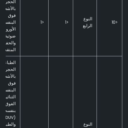
الحجرية
بالأشعة
فوق
النوع
<10
<1
<1
البنفسجي
الرابع
الأورو-
ضوئية
والحفر
المتقدم
الطباعة
الحجرية
بالأشعة
فوق
البنفسجي
الثنائية
الفوق
بنفسجية
(DUV)،
النوع
والطباعة