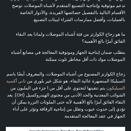
إطار القرار لاختيار زجاج الكوارتز في مصانع أشباه الموصلات
تدعم موثوقية وإنتاجية التصنيع المتقدم لأشباه الموصلات. توضح
الأقسام التالية بالتفصيل خصائصها الفريدة، والأدوار الخاصة
الخاتمة
بالعمليات، وأفضل ممارسات الشراء لبيئات التصنيع.
الأسئلة الشائعة (الأسئلة الشائعة)
ما هو زجاج الكوارتز من فئة أشباه الموصلات ولماذا يعد النقاء
الفائق أمرًا بالغ الأهمية؟
يتطلب ضمان إنتاجية الجهاز وموثوقية المعالجة في مصانع أشباه
الموصلات مواد ذات أقل مخاطر تلوث ممكنة.
زجاج الكوارتز المصنوع من أشباه الموصلات، والمعروف أيضًا باسم
السيليكا المنصهرة عالية النقاء، هو شكل غير بلوري من
ثاني أكسيد
السيليكون
يتم تنقيتها لتحتوي على أقل من 1 جزء في المليون من
الشوائب المعدنية والحد الأدنى من محتوى الهيدروكسيل (OH). يعد
النقاء الفائق أمرًا بالغ الأهمية لأنه حتى الملوثات النزرة يمكن أن
تؤدي إلى حدوث عيوب وتقلل من إنتاجية الرقاقة وتؤثر على أداء
الجهاز في عقد المعالجة المتقدمة.