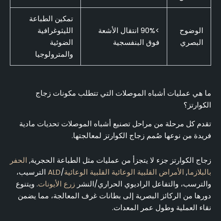
تمكين الطباعة
الوضوح
>90% انتقال الأشعة
الليثوغرافية
البصري
فوق البنفسجية
الضوئية
والمترولوجيا
ما هي عمليات أشباه الموصلات التي تتطلب مكونات زجاج
الكوارتز؟
تقدم كل مرحلة من مراحل تصنيع أشباه الموصلات تحديات مادية
فريدة من نوعها صُمم زجاج الكوارتز لمعالجتها.
زجاج الكوارتز جزء لا يتجزأ من عمليات مثل الطباعة الحجرية,
الحفر
بالبلازما
,
الأمراض القلبية الوعائية القلبية الوعائية
/
ALD
الترسيب،
والترسب، والتفاعل الراديوي الحراري/النشر
زرع الأيونات
. ويتنوع
دورها من الركائز البصرية إلى بطانات غرف المعالجة، مما يضمن
نقاء العملية وطول عمر المعدات.