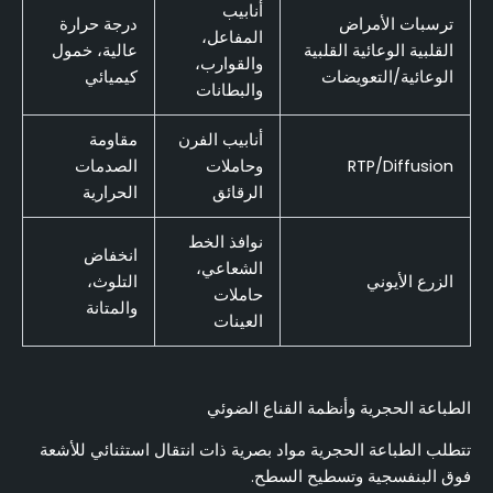
أنابيب
ترسبات الأمراض
درجة حرارة
المفاعل،
القلبية الوعائية القلبية
عالية، خمول
والقوارب،
الوعائية/التعويضات
كيميائي
والبطانات
أنابيب الفرن
مقاومة
RTP/Diffusion
وحاملات
الصدمات
الرقائق
الحرارية
نوافذ الخط
انخفاض
الشعاعي،
الزرع الأيوني
التلوث،
حاملات
والمتانة
العينات
الطباعة الحجرية وأنظمة القناع الضوئي
تتطلب الطباعة الحجرية مواد بصرية ذات انتقال استثنائي للأشعة
فوق البنفسجية وتسطيح السطح.