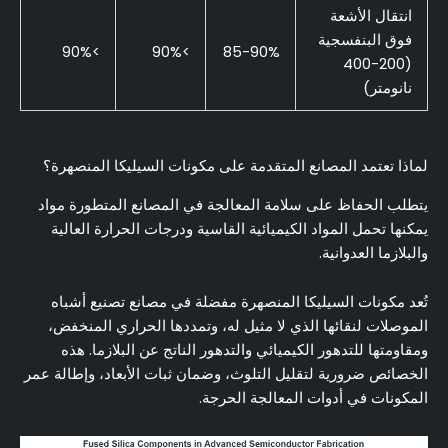
انتقال الأشعة
فوق البنفسجية
>90%
>90%
85-90%
(200-400
نانومتر)
لماذا تعتمد المصانع المتقدمة على مكونات السيليكا المنصهرة؟
يتطلب الحفاظ على سلامة المعالجة في المصانع المتطورة مواد
يمكنها تحمل المواد الكيميائية القاسية ودرجات الحرارة العالية
والبلازما العدوانية.
تُعد مكونات السيليكا المنصهرة مفضلة في مصانع تصنيع أشباه
الموصلات لنقائها الذي لا مثيل له، وتمددها الحراري المنخفض،
ومقاومتها للتدهور الكيميائي والتدهور الناتج عن البلازما. هذه
الخصائص ضرورية لتقليل التلوث، وضمان ثبات الأبعاد، وإطالة عمر
المكونات في أدوات المعالجة الحرجة.