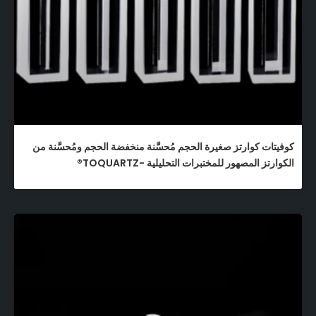
كوفيتات كوارتز صغيرة الحجم مُحسَّنة منخفضة الحجم ومُحسَّنة من
الكوارتز المصهور للمختبرات التحليلية -TOQUARTZ®