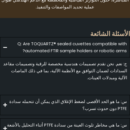
مباشرة، حلول الكوارتز القياسية والمخصصة مع الدعم الهندسي طوال
عملية تحديد المواصفات والتنفيذ.
أسئلة الشائعة
Q: Are TOQUARTZ® sealed cuvettes compatible wit
automated FTIR sample holders or robotic arms
: نعم. نحن نقدم تصميمات هندسية مخصصة للرقبة وتصميمات مقاعد
لسدادات لضمان التوافق مع الأنظمة الآلية، بما في ذلك الماصات
لآلية ومبدلات العينات.
: ما هو الحد الأقصى لضغط الإغلاق الذي يمكن أن تتحمله سدادة
PTF دون حدوث تسرب؟
س: ما هي مخاطر تلوث العينة من سدادة PTFE أثناء التحليل بالأشعة