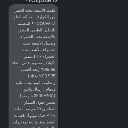
TOQUARTZ®
كفيت الأشعة تحت الحمراء
من الكوارتز المحكم الغلق
TOQUARTZ® المصمم
للتحليل الطيفي الدقيق
بالأشعة تحت الحمراء
وتحليل الأشعة تحت
الحمراء بالأشعة تحت
الحمراء FTIR. تتميز
بكوارتز مصهور عالي النقاء
99.98% (بحد أقصى
99.995% SiO₂)،
ومقاومة كيميائية ممتازة،
ونطاق إرسال واسع
(260-3500 نانومتر).
يضمن طول المسار
القياسي 10 مم مع سدادة
PTFE ختمًا موثوقًا للعينات
المتطايرة. مثالية لمختبرات