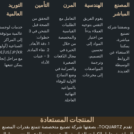
المصنع
الهندسية
المرن
التأمين
التوريد
المباشر
العالمية
يقوم الفريق
التعامل مع
التحقق من
التقني بتوجيه
الطلبيات
الصحة قبل
وبصفتنا شركة
خدمات لوجستية
العملاء بدءاً
القياسية
الشحن في 3
تصنيع
عالمية موثوقة
من اختيار
والمخصصة
خطوات:
مباشرة،
إلى المراكز
المواد إلى
من خلال
1. دقة الأبعاد,
يمكننا
الصناعية (أولوية
تحسين
الخبرة في
2. نقاء المادة,
الاستغناء عن
E/US/JP/KR)
التصميم،
مجال الدُفعات
3 - عتبات
الروابط
مع مراحل إنجاز
وترجمة
الصغيرة
الأداء
الوسيطة
يمكن تتبعها.
المواصفات
والصرامة في
العديدة.
إلى مخرجات.
وضع النماذج
الأولية للوفاء
بالمواعيد
النهائية
العاجلة.
المنتجات المستعادة
تقدم TOQUARTZ، بصفتها شركة تصنيع متخصصة تتمتع بقدرات المصنع