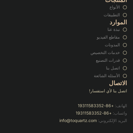
المنتجات
الأنواع
التطبيقات
الموارد
نبذة عنا
مقاطع الفيديو
المدونات
خدمات التخصيص
قدرات التصنيع
اتصل بنا
الأسئلة الشائعة
الاتصال
اتصل بنا لأي استفسار!
الهاتف:
+86-19311583352
واتساب:
+86-19311583352
البريد الإلكتروني:
info@toquartz.com