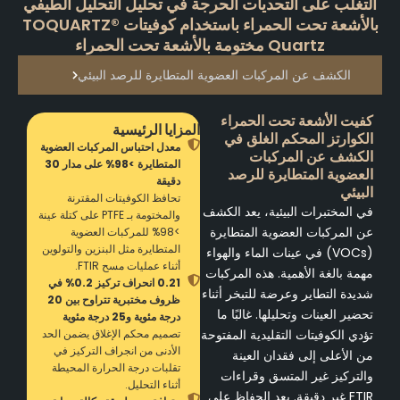
التغلب على التحديات الحرجة في تحليل التحليل الطيفي
بالأشعة تحت الحمراء باستخدام كوفيتات TOQUARTZ®
Quartz مختومة بالأشعة تحت الحمراء
الكشف عن المركبات العضوية المتطايرة للرصد البيئي
كفيت الأشعة تحت الحمراء
المزايا الرئيسية
الكوارتز المحكم الغلق في
معدل احتباس المركبات العضوية
الكشف عن المركبات
المتطايرة >98% على مدار 30
العضوية المتطايرة للرصد
دقيقة
البيئي
تحافظ الكوفيتات المقترنة
في المختبرات البيئية، يعد الكشف
والمختومة بـ PTFE على كتلة عينة
عن المركبات العضوية المتطايرة
>98% للمركبات العضوية
المتطايرة مثل البنزين والتولوين
(VOCs) في عينات الماء والهواء
أثناء عمليات مسح FTIR.
مهمة بالغة الأهمية. هذه المركبات
0.21 انحراف تركيز 0.2% في
شديدة التطاير وعرضة للتبخر أثناء
ظروف مختبرية تتراوح بين 20
تحضير العينات وتحليلها. غالبًا ما
درجة مئوية و25 درجة مئوية
تؤدي الكوفيتات التقليدية المفتوحة
تصميم محكم الإغلاق يضمن الحد
الأدنى من انجراف التركيز في
من الأعلى إلى فقدان العينة
تقلبات درجة الحرارة المحيطة
والتركيز غير المتسق وقراءات
أثناء التحليل.
FTIR غير دقيقة. يعد الحفاظ على