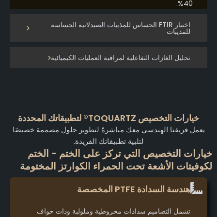
40%.
اختبار FTIR الحساس للمذيبات الصيدلانية الحساسة
للمذيبات
تحليل الغازات التفاعلية لمراقبة العمليات الكيميائية
خيارات التخصيص TOQUARTZ® لتطبيقاتك المحددة
يعمل فريقنا الهندسي معك مباشرةً لتطوير حلول مصممة خصيصًا
لتلبية تطبيقاتك الفريدة.
يارات التخصيص التي تركز على الختم - الختم
كوفيتات الأشعة تحت الحمراء الكوارتز المختومة
هندسة السدادة PTFE المخصصة
تشمل التصاميم سدادات مخروطية وملولبة وذات حواف