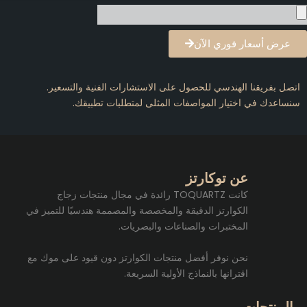
عرض أسعار فوري الآن
تصل بفريقنا الهندسي للحصول على الاستشارات الفنية والتسعير.
نساعدك في اختيار المواصفات المثلى لمتطلبات تطبيقك.
عن توكارتز
كانت TOQUARTZ رائدة في مجال منتجات زجاج
الكوارتز الدقيقة والمخصصة والمصممة هندسيًا للتميز في
المختبرات والصناعات والبصريات.
نحن نوفر أفضل منتجات الكوارتز دون قيود على موك مع
اقترانها بالنماذج الأولية السريعة.