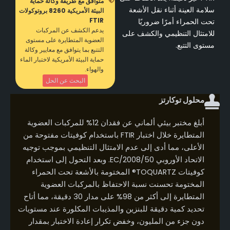
متوافق مع طريقة وكالة حماية
سلامة العينة أثناء نقل الأشعة
البيئة الأمريكية 8260 بروتوكولات
FTIR
تحت الحمراء أمرًا ضروريًا
يدعم الكشف عن المركبات
للامتثال التنظيمي والكشف على
العضوية المتطايرة على مستوى
مستوى التتبع.
التتبع بما يتوافق مع معايير وكالة
حماية البيئة الأمريكية لاختبار الماء
والهواء.
البحث عن الحل
محلول توكارتز
أبلغ مختبر بيئي ألماني عن فقدان 12% للمركبات العضوية
المتطايرة خلال اختبار FTIR باستخدام كوفيتات مفتوحة من
الأعلى، مما أدى إلى عدم الامتثال التنظيمي بموجب توجيه
الاتحاد الأوروبي 2008/50/EC. وبعد التحول إلى استخدام
كوفيتات TOQUARTZ® المختومة بالأشعة تحت الحمراء
المختومة تحسنت نسبة الاحتفاظ بالمركبات العضوية
المتطايرة إلى أكثر من 98% على مدار 30 دقيقة، مما أتاح
تحديد كمية دقيقة للبنزين والمذيبات المكلورة عند مستويات
دون جزء من المليون، وخفض تكرار إعادة الاختبار بمقدار