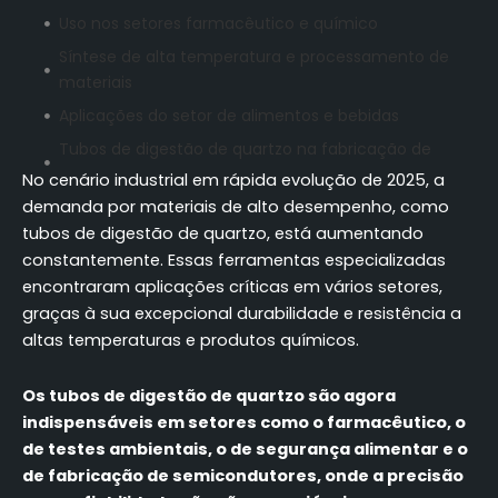
Uso nos setores farmacêutico e químico
Síntese de alta temperatura e processamento de
materiais
Aplicações do setor de alimentos e bebidas
Tubos de digestão de quartzo na fabricação de
semicondutores e eletrônicos
No cenário industrial em rápida evolução de 2025, a
demanda por materiais de alto desempenho, como
Aplicativos de saúde e biotecnologia
tubos de digestão de quartzo, está aumentando
Conclusão
constantemente. Essas ferramentas especializadas
FAQ (Perguntas mais frequentes)
encontraram aplicações críticas em vários setores,
graças à sua excepcional durabilidade e resistência a
altas temperaturas e produtos químicos.
Os tubos de digestão de quartzo são agora
indispensáveis em setores como o farmacêutico, o
de testes ambientais, o de segurança alimentar e o
de fabricação de semicondutores, onde a precisão