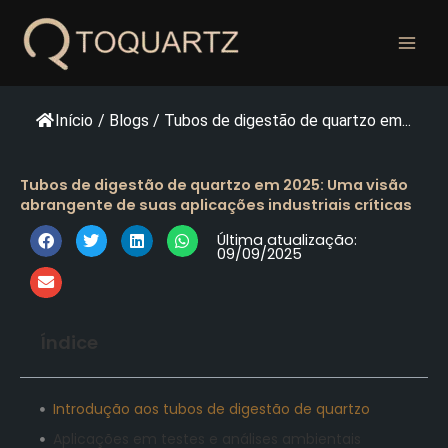
Pular
para
o
conteúdo
Início
/
Blogs
/
Tubos de digestão de quartzo em...
Tubos de digestão de quartzo em 2025: Uma visão
abrangente de suas aplicações industriais críticas
Última atualização:
09/09/2025
Índice
Introdução aos tubos de digestão de quartzo
Aplicações em testes e análises ambientais