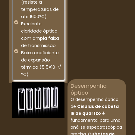
(resiste a
temperaturas de
até 1600°C)
Excelente
claridade óptica
com ampla faixa
de transmissão
Baixo coeficiente
de expansão
térmica (5,5×10-⁷/
°C)
Desempenho
óptico
O desempenho óptico
de
Células de cubeta
IR de quartzo
é
fundamental para uma
análise espectroscópica
precisa.
Cubetas de