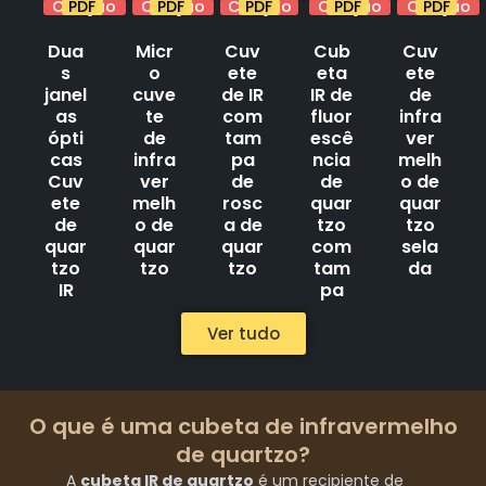
Citação
PDF
Citação
PDF
Citação
PDF
Citação
PDF
Citação
PDF
Dua
Micr
Cuv
Cub
Cuv
s
o
ete
eta
ete
janel
cuve
de IR
IR de
de
as
te
com
fluor
infra
ópti
de
tam
escê
ver
cas
infra
pa
ncia
melh
Cuv
ver
de
de
o de
ete
melh
rosc
quar
quar
de
o de
a de
tzo
tzo
quar
quar
quar
com
sela
tzo
tzo
tzo
tam
da
IR
pa
Ver tudo
O que é uma cubeta de infravermelho
de quartzo?
A
cubeta IR de quartzo
é um recipiente de