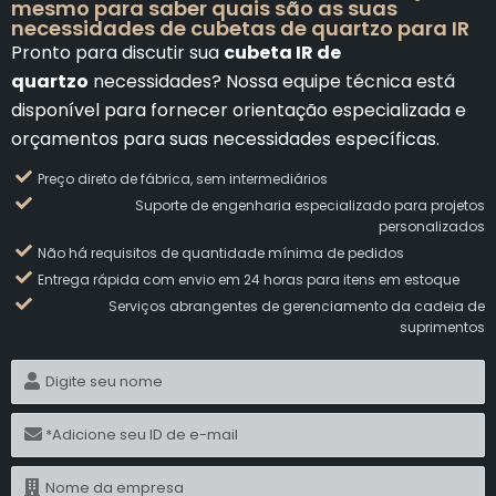
mesmo para saber quais são as suas
necessidades de cubetas de quartzo para IR
Pronto para discutir sua
cubeta IR de
quartzo
necessidades? Nossa equipe técnica está
disponível para fornecer orientação especializada e
orçamentos para suas necessidades específicas.
Preço direto de fábrica, sem intermediários
Suporte de engenharia especializado para projetos
personalizados
Não há requisitos de quantidade mínima de pedidos
Entrega rápida com envio em 24 horas para itens em estoque
Serviços abrangentes de gerenciamento da cadeia de
suprimentos
N
o
m
E
e
-
m
N
a