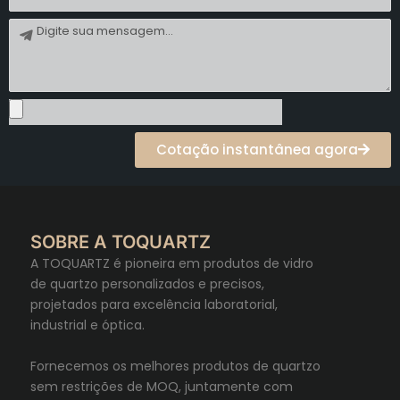
o
i
m
M
l
e
e
n
s
a
g
e
Cotação instantânea agora
m
SOBRE A TOQUARTZ
A TOQUARTZ é pioneira em produtos de vidro
de quartzo personalizados e precisos,
projetados para excelência laboratorial,
industrial e óptica.
Fornecemos os melhores produtos de quartzo
sem restrições de MOQ, juntamente com