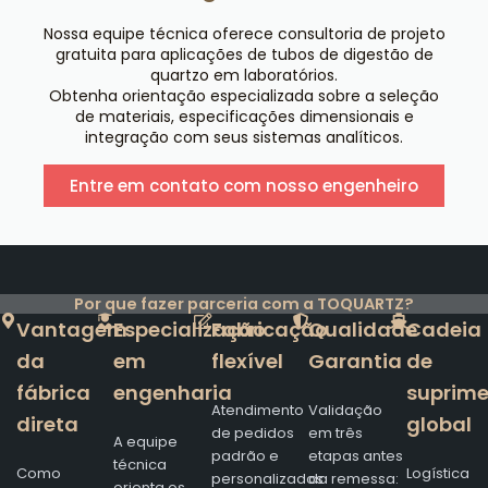
Nossa equipe técnica oferece consultoria de projeto
gratuita para aplicações de tubos de digestão de
quartzo em laboratórios.
Obtenha orientação especializada sobre a seleção
de materiais, especificações dimensionais e
integração com seus sistemas analíticos.
Entre em contato com nosso engenheiro
Por que fazer parceria com a TOQUARTZ?
Vantagem
Especialização
Fabricação
Qualidade
Cadeia
da
em
flexível
Garantia
de
fábrica
engenharia
suprim
Atendimento
Validação
direta
global
de pedidos
em três
A equipe
padrão e
etapas antes
técnica
Como
Logística
personalizados
da remessa:
orienta os