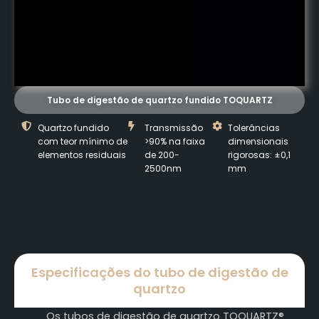
Tubo de digestão de quartzo fundido TOQUARTZ
Quartzo fundido
Transmissão
Tolerâncias
com teor mínimo de
>90% na faixa
dimensionais
elementos residuais
de 200-
rigorosas: ±0,1
2500nm
mm
Especificações do tubo de digestão de
quartzo
Os tubos de digestão de quartzo TOQUARTZ®