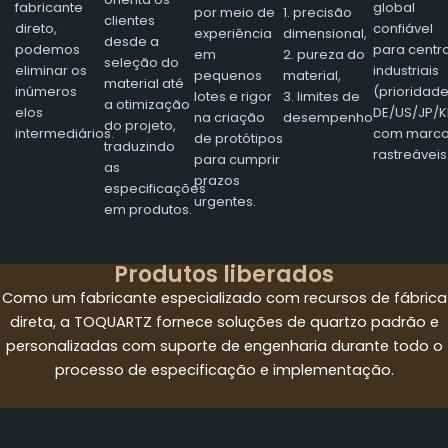
fabricante
global
por meio de
1. precisão
clientes
direto,
confiável
experiência
dimensional,
desde a
podemos
para centr
em
2. pureza do
seleção do
eliminar os
industriais
pequenos
material,
material até
inúmeros
(prioridad
lotes e rigor
3. limites de
a otimização
elos
DE/US/JP/K
na criação
desempenho
do projeto,
intermediários.
com marc
de protótipos
traduzindo
rastreáveis
para cumprir
as
prazos
especificações
urgentes.
em produtos.
Produtos liberados
Como um fabricante especializado com recursos de fábrica
direta, a TOQUARTZ fornece soluções de quartzo padrão e
personalizadas com suporte de engenharia durante todo o
processo de especificação e implementação.