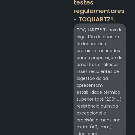
testes
regulamentares
- TOQUARTZ®.
TOQUARTZ® Tubos de
digestão de quartzo
de laboratório
premium fabricados
para a preparação de
amostras analíticas.
Esses recipientes de
digestão ácida
apresentam
estabilidade térmica
superior (até 1200°C),
resistência química
excepcional e
precisão dimensional
exata (±0,1 mm).
Ideal para