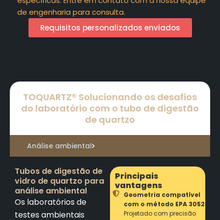
específicas. Entre em contato com a nossa equipe
de engenharia para consulta.
Requisitos personalizados enviados
TOQUARTZ® Solucionando os desafios
do laboratório com o tubo de digestão
de quartzo
Análise ambiental
Tubos de digestão de
Principais
vidro de quartzo para
vantagens
análise ambiental
Geometria compatível
Os laboratórios de
com o método EPA 3052
testes ambientais
Projetado com precisão