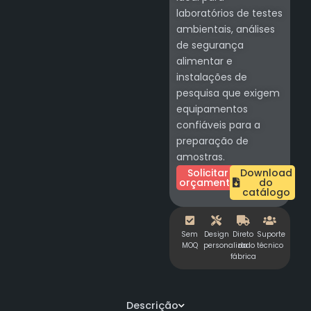
laboratórios de testes
ambientais, análises
de segurança
alimentar e
instalações de
pesquisa que exigem
equipamentos
confiáveis para a
preparação de
amostras.
Solicitar
Download
orçamento
do
catálogo
Sem
Design
Direto
Suporte
MOQ
personalizado
da
técnico
fábrica
Descrição