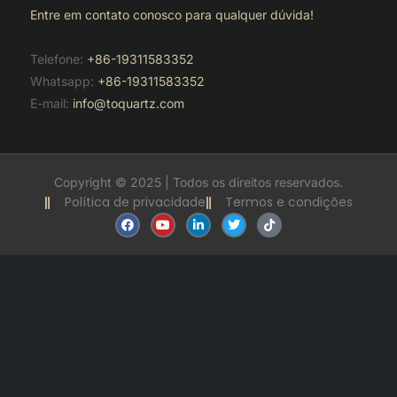
Entre em contato conosco para qualquer dúvida!
Telefone:
+86-19311583352
Whatsapp:
+86-19311583352
E-mail:
info@toquartz.com
Copyright © 2025 | Todos os direitos reservados.
Política de privacidade
Termos e condições
F
Y
L
T
T
a
o
i
w
i
c
u
n
i
k
e
t
k
t
t
b
u
e
t
o
o
b
d
e
k
o
e
i
r
k
n
-
i
n