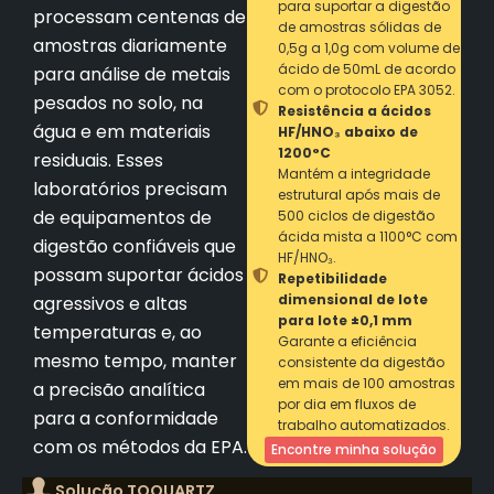
para suportar a digestão
processam centenas de
de amostras sólidas de
amostras diariamente
0,5g a 1,0g com volume de
ácido de 50mL de acordo
para análise de metais
com o protocolo EPA 3052.
pesados no solo, na
Resistência a ácidos
água e em materiais
HF/HNO₃ abaixo de
1200°C
residuais. Esses
Mantém a integridade
laboratórios precisam
estrutural após mais de
de equipamentos de
500 ciclos de digestão
ácida mista a 1100°C com
digestão confiáveis que
HF/HNO₃.
possam suportar ácidos
Repetibilidade
dimensional de lote
agressivos e altas
para lote ±0,1 mm
temperaturas e, ao
Garante a eficiência
mesmo tempo, manter
consistente da digestão
em mais de 100 amostras
a precisão analítica
por dia em fluxos de
para a conformidade
trabalho automatizados.
com os métodos da EPA.
Encontre minha solução
Solução TOQUARTZ